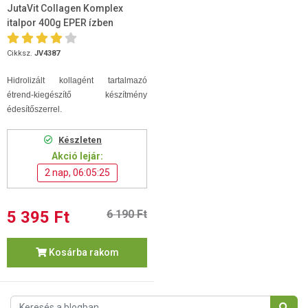
JutaVit Collagen Komplex
italpor 400g EPER ízben
Cikksz.
JV4387
Hidrolizált kollagént tartalmazó
étrend-kiegészítő készítmény
édesítőszerrel.
Készleten
Akció lejár:
2 nap, 06:05:24
5 395 Ft
6 190 Ft
Kosárba rakom