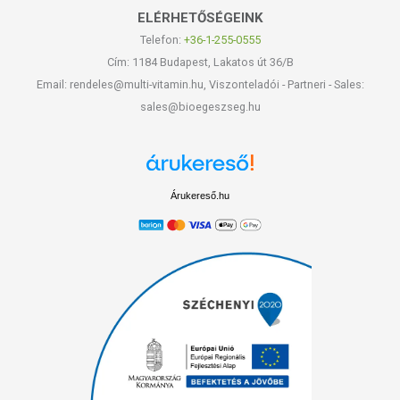
ELÉRHETŐSÉGEINK
Telefon:
+36-1-255-0555
Cím: 1184 Budapest, Lakatos út 36/B
Email: rendeles@multi-vitamin.hu, Viszonteladói - Partneri - Sales:
sales@bioegeszseg.hu
Árukereső.hu