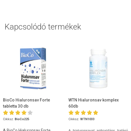
Kapcsolódó termékek
BioCo Hialuronsav Forte
WTN Hialuronsav komplex
tabletta 30 db
60db
Cikksz.
BioCo225
Cikksz.
WTN1033
A BioCo Hialuronsav Forte
A hialuronsavat antioxidáns hatású