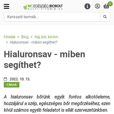
0
Kere
Főoldal
Blog
Haj, bőr, köröm
Hialuronsav - miben segíthet?
Hialuronsav - miben
segíthet?
2022. 10. 13.
Cikkek
A hialuronsav bőrünk egyik fontos alkotóeleme,
hozzájárul a szép, egészséges bőr megőrzéséhez, ezen
kívül számos egyéb feladatot is ellát szervezetünkben.