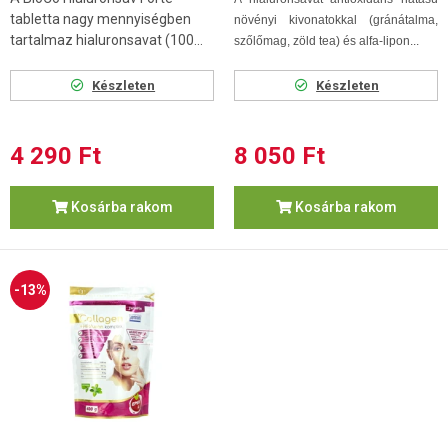
tabletta nagy mennyiségben
növényi kivonatokkal (gránátalma,
tartalmaz hialuronsavat (100...
szőlőmag, zöld tea) és alfa-lipon...
Készleten
Készleten
4 290 Ft
8 050 Ft
Kosárba rakom
Kosárba rakom
-13%