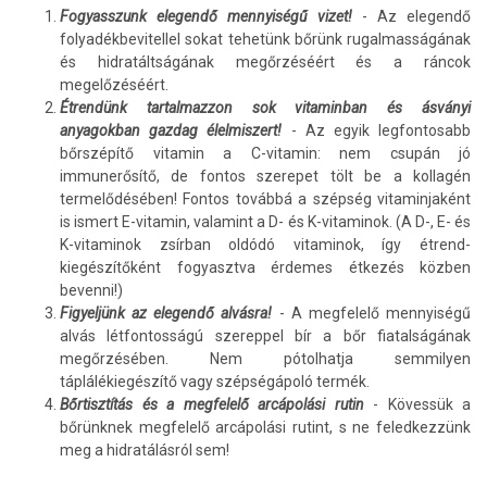
Fogyasszunk elegendő mennyiségű vizet!
- Az elegendő
folyadékbevitellel sokat tehetünk bőrünk rugalmasságának
és hidratáltságának megőrzéséért és a ráncok
megelőzéséért.
Étrendünk tartalmazzon sok vitaminban és ásványi
anyagokban gazdag élelmiszert!
- Az egyik legfontosabb
bőrszépítő vitamin a C-vitamin: nem csupán jó
immunerősítő, de fontos szerepet tölt be a kollagén
termelődésében! Fontos továbbá a szépség vitaminjaként
is ismert E-vitamin, valamint a D- és K-vitaminok. (A D-, E- és
K-vitaminok zsírban oldódó vitaminok, így étrend-
kiegészítőként fogyasztva érdemes étkezés közben
bevenni!)
Figyeljünk az elegendő alvásra!
- A megfelelő mennyiségű
alvás létfontosságú szereppel bír a bőr fiatalságának
megőrzésében. Nem pótolhatja semmilyen
táplálékiegészítő vagy szépségápoló termék.
Bőrtisztítás és a megfelelő arcápolási rutin
- Kövessük a
bőrünknek megfelelő arcápolási rutint, s ne feledkezzünk
meg a hidratálásról sem!