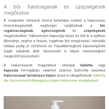
A bőr fiatalságának és szépségének
megőrzése
A megfelelő, bőrbarát étrend betartása mellett a hialuronsav
étrend-kiegészítők segítséget nyújthatnak a
bőr
rugalmasságának
,
egészségének
és
szépségének
megőrzésében. Hálószerűen kapcsolja össze és tölti ki a sejtközi
állományt, segítve a feszes, rugalmas bőr megőrzését, hidratáló
hatása pedig jó vízfelvevő és folyadékmegkötő képességének
(saját súlyának akár tízszeresét is képes nedvességben
megkötni!) köszönhető.
A hialuronsavat magunkhoz vehetjük
tabletta
vagy
kapszula
formájában, valamint számos különféle ízesítésű
hialuronsavat tartalmazó italpor
közül is válogathatunk.
Kattints
ide, ha szeretnéd átböngészni teljes hialuronsav-kínálatunkat!