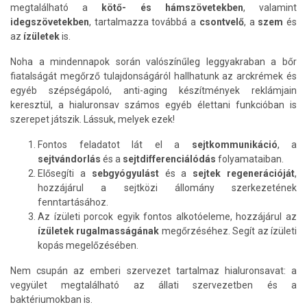
megtalálható a
kötő- és hámszövetekben
, valamint
idegszövetekben
, tartalmazza továbbá a
csontvelő
, a
szem
és
az
ízületek
is.
Noha a mindennapok során valószínűleg leggyakraban a bőr
fiatalságát megőrző tulajdonságáról hallhatunk az arckrémek és
egyéb szépségápoló, anti-aging készítmények reklámjain
keresztül, a hialuronsav számos egyéb élettani funkcióban is
szerepet játszik. Lássuk, melyek ezek!
Fontos feladatot lát el a
sejtkommunikáció
, a
sejtvándorlás
és a
sejtdifferenciálódás
folyamataiban.
Elősegíti a
sebgyógyulást
és a
sejtek regenerációját
,
hozzájárul a sejtközi állomány szerkezetének
fenntartásához.
Az ízületi porcok egyik fontos alkotóeleme, hozzájárul az
ízületek rugalmasságának
megőrzéséhez. Segít az ízületi
kopás megelőzésében.
Nem csupán az emberi szervezet tartalmaz hialuronsavat: a
vegyület megtalálható az állati szervezetben és a
baktériumokban is.