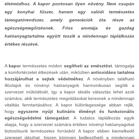
életmódhoz. A kapor pontosan ilyen növény. Nem csupán
egy konyhai fűszer, hanem egy valódi természetes
támogatórendszer, amely generációk óta része az
egészségmegőrzésnek. Friss aromája és gazdag
hatóanyagtartalma együtt teszik a mindennapi táplálkozás
értékes részévé.
A
kapor
természetes módon
segítheti az emésztést
, támogatja
a komfortérzetet étkezések után, miközben
antioxidáns tartalma
hozzájárulhat a sejtek védelméhez
. A növényben található
illóolajok és növényi hatóanyagok harmonikusan segítik a
szervezet működését, így a kapor ideális választás lehet azok
számára, akik természetes megoldásokat keresnek a mindennapi
vitalitás fenntartásához. A kapor különlegessége abban rejlik,
hogy
egyszerre nyújt kulináris élményt és funkcionális
egészségvédelmi támogatást
. A tudatos táplálkozás egyik
alapja, hogy a szervezet számára értékes növényi hatóanyagokat
biztosítsunk természetes forrásból. A kapor ebben kiemelkedő
szerepet játszhat, hiszen könnyen beilleszthető a mindennapi