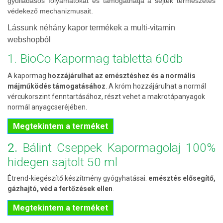
gyulladásos folyamatokat és támogathatja a sejtek természetes
védekező mechanizmusait.
Lássunk néhány kapor termékek a multi-vitamin
webshopból
1. BioCo Kapormag tabletta 60db
A kapormag
hozzájárulhat az emésztéshez és a normális
májműködés támogatásához
. A króm hozzájárulhat a normál
vércukorszint fenntartásához, részt vehet a makrotápanyagok
normál anyagcseréjében.
Megtekintem a terméket
2.
Bálint Cseppek Kapormagolaj 100%
hidegen sajtolt 50 ml
Étrend-kiegészítő készítmény gyógyhatásai:
emésztés elősegítő,
gázhajtó, véd a fertőzések ellen
.
Megtekintem a terméket