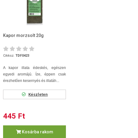
Kapor morzsolt 20g
Cikksz.
TDF0423
A kapor illata édeskés, egészen
egyedi aromájú. Íze, éppen csak
érezhetően kesernyés és illatáh...
Készleten
445 Ft
Kosárba rakom