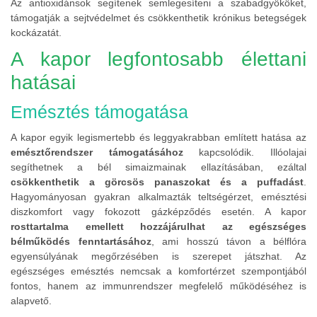
Az antioxidánsok segítenek semlegesíteni a szabadgyököket,
támogatják a sejtvédelmet és csökkenthetik krónikus betegségek
kockázatát.
A kapor legfontosabb élettani
hatásai
Emésztés támogatása
A kapor egyik legismertebb és leggyakrabban említett hatása az
emésztőrendszer támogatásához
kapcsolódik. Illóolajai
segíthetnek a bél simaizmainak ellazításában, ezáltal
csökkenthetik a görcsös panaszokat és a puffadást
.
Hagyományosan gyakran alkalmazták teltségérzet, emésztési
diszkomfort vagy fokozott gázképződés esetén. A kapor
rosttartalma emellett hozzájárulhat az egészséges
bélműködés fenntartásához
, ami hosszú távon a bélflóra
egyensúlyának megőrzésében is szerepet játszhat. Az
egészséges emésztés nemcsak a komfortérzet szempontjából
fontos, hanem az immunrendszer megfelelő működéséhez is
alapvető.