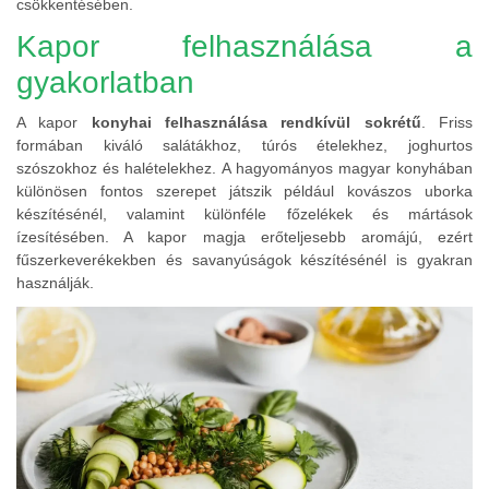
csökkentésében.
Kapor felhasználása a
gyakorlatban
A kapor
konyhai felhasználása rendkívül sokrétű
. Friss
formában kiváló salátákhoz, túrós ételekhez, joghurtos
szószokhoz és halételekhez. A hagyományos magyar konyhában
különösen fontos szerepet játszik például kovászos uborka
készítésénél, valamint különféle főzelékek és mártások
ízesítésében. A kapor magja erőteljesebb aromájú, ezért
fűszerkeverékekben és savanyúságok készítésénél is gyakran
használják.