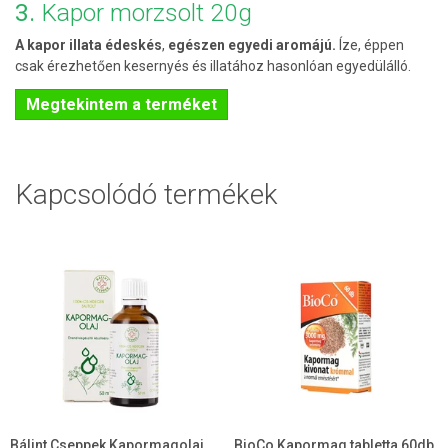
3.
Kapor morzsolt 20g
A kapor illata édeskés
,
egészen egyedi aromájú.
Íze, éppen
csak érezhetően kesernyés és illatához hasonlóan egyedülálló.
Megtekintem a terméket
Kapcsolódó termékek
Bálint Cseppek Kapormagolaj
BioCo Kapormag tabletta 60db