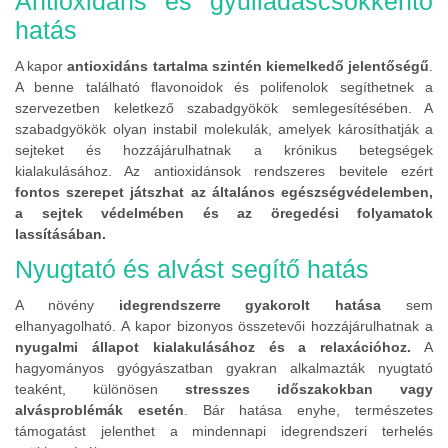
Antioxidáns és gyulladáscsökkentő
hatás
A kapor
antioxidáns tartalma szintén kiemelkedő jelentőségű
.
A benne található flavonoidok és polifenolok segíthetnek a
szervezetben keletkező szabadgyökök semlegesítésében. A
szabadgyökök olyan instabil molekulák, amelyek károsíthatják a
sejteket és hozzájárulhatnak a krónikus betegségek
kialakulásához. Az antioxidánsok rendszeres bevitele ezért
fontos szerepet játszhat az általános egészségvédelemben,
a sejtek védelmében és az öregedési folyamatok
lassításában.
Nyugtató és alvást segítő hatás
A növény
idegrendszerre gyakorolt hatása
sem
elhanyagolható. A kapor bizonyos összetevői hozzájárulhatnak a
nyugalmi állapot kialakulásához és a relaxációhoz.
A
hagyományos gyógyászatban gyakran alkalmazták nyugtató
teaként, különösen
stresszes időszakokban vagy
alvásproblémák esetén
. Bár hatása enyhe, természetes
támogatást jelenthet a mindennapi idegrendszeri terhelés