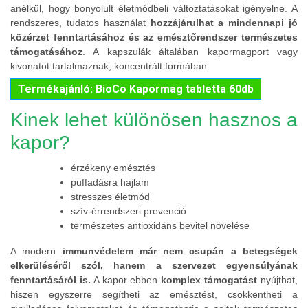
anélkül, hogy bonyolult életmódbeli változtatásokat igényelne. A
rendszeres, tudatos használat
hozzájárulhat a mindennapi jó
közérzet fenntartásához és az emésztőrendszer természetes
támogatásához
. A kapszulák általában kapormagport vagy
kivonatot tartalmaznak, koncentrált formában.
Termékajánló: BioCo Kapormag tabletta 60db
Kinek lehet különösen hasznos a
kapor?
érzékeny emésztés
puffadásra hajlam
stresszes életmód
szív-érrendszeri prevenció
természetes antioxidáns bevitel növelése
A modern
immunvédelem már nem csupán a betegségek
elkerüléséről szól, hanem a szervezet egyensúlyának
fenntartásáról is.
A kapor ebben
komplex támogatást
nyújthat,
hiszen egyszerre segítheti az emésztést, csökkentheti a