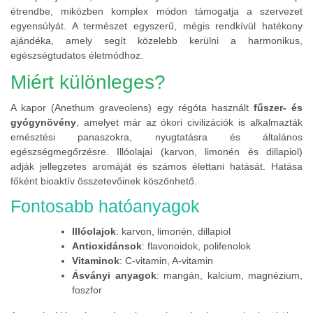
étrendbe, miközben komplex módon támogatja a szervezet
egyensúlyát. A természet egyszerű, mégis rendkívül hatékony
ajándéka, amely segít közelebb kerülni a harmonikus,
egészségtudatos életmódhoz.
Miért különleges?
A kapor (Anethum graveolens) egy régóta használt
fűszer- és
gyógynövény
, amelyet már az ókori civilizációk is alkalmazták
emésztési panaszokra, nyugtatásra és általános
egészségmegőrzésre. Illóolajai (karvon, limonén és dillapiol)
adják jellegzetes aromáját és számos élettani hatását. Hatása
főként bioaktív összetevőinek köszönhető.
Fontosabb hatóanyagok
Illóolajok
: karvon, limonén, dillapiol
Antioxidánsok
: flavonoidok, polifenolok
Vitaminok
: C-vitamin, A-vitamin
Ásványi anyagok
: mangán, kalcium, magnézium,
foszfor