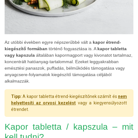
Az utóbbi években egyre népszerűbbé vált a
kapor étrend-
kiegészítő formában
történő fogyasztása is. A
kapor tabletta
vagy kapszula
általában kapormagport vagy kivonatot tartalmaz,
koncentrált hatóanyag-tartalommal. Ezeket leggyakrabban
emésztési panaszok, puffadás, bélműködés támogatása vagy
anyagcsere-folyamatok kiegészítő támogatása céljából
alkalmazzák.
Tipp:
A kapor tabletta étrend-kiegészítőnek számít és
nem
helyettesíti az orvosi kezelést
vagy a kiegyensúlyozott
étrendet.
Kapor tabletta / kapszula – mit
kell tudni?