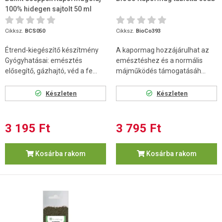
100% hidegen sajtolt 50 ml
Cikksz.
BCS050
Cikksz.
BioCo393
Étrend-kiegészítő készítmény
A kapormag hozzájárulhat az
Gyógyhatásai: emésztés
emésztéshez és a normális
elősegítő, gázhajtó, véd a fe...
májműködés támogatásáh...
Készleten
Készleten
3 195 Ft
3 795 Ft
Kosárba rakom
Kosárba rakom