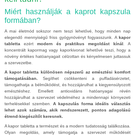
Miért használják a kaprot kapszula
formában?
A mai életmód sokszor nem teszi lehetővé, hogy minden nap
elegendő mennyiségű friss gyógynövényt fogyasszunk. A
kapor
tabletta
ezért
modern és praktikus megoldást kínál
. A
koncentrált kapormag vagy kaporkivonat lehetővé teszi, hogy a
növény értékes hatóanyagait célzottan és kényelmesen juttassuk
a szervezetbe.
A kapor tabletta különösen népszerű az emésztési komfort
támogatásában.
Segíthet csökkenteni a puffadásérzetet,
támogathatja a bélműködést, és hozzájárulhat a kiegyensúlyozott
emésztéshez. Emellett antioxidáns hatóanyagai révén
hozzájárulhat a szervezet védelméhez a mindennapi környezeti
terhelésekkel szemben.
A kapszulás forma ideális választás
lehet azok számára, akik rendszerezett, pontos adagolású
étrend-kiegészítőt keresnek.
A kapor tabletta a természet és a modern tudatosság találkozása.
Olyan megoldás, amely támogatja a szervezet működését