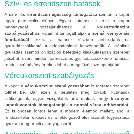
Szív- és érrendszeri hatások
A
szív- és érrendszeri egészség támogatása
szintén a kapor
egyik potenciális előnye. Egyes kutatások szerint a kapor
hatóanyagai hozzájárulhatnak a
koleszterinszint
szabályozásához
, valamint támogathatják a
normál vérnyomás
fenntartását
. Ezek a hatások részben antioxidáns és
gyulladáscsökkentő tulajdonságainak köszönhetők. A krónikus
gyulladás számos civilizációs betegség kialakulásában szerepet
játszhat, ezért minden természetes gyulladáscsökkentő hatással
rendelkező növény értékes lehet a megelőzés szempontjából.
Vércukorszint szabályozás
A kapor a
vércukorszint szabályozásában
is ígéretes szerepet
tölthet be. Bár ezen a területen még további kutatások
szükségesek, egyes vizsgálatok arra utalnak, hogy
bizonyos
kaporkivonatok támogathatják a normál vércukorháztartást
.
Ez különösen fontos lehet a modern életmód mellett, ahol a
rendszertelen étkezés és a feldolgozott élelmiszerek fogyasztása
gyakran megterheli az anyagcserét.