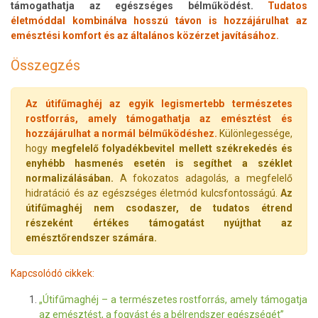
támogathatja az egészséges bélműködést.
Tudatos
életmóddal kombinálva hosszú távon is hozzájárulhat az
emésztési komfort és az általános közérzet javításához.
Összegzés
Az útifűmaghéj az egyik legismertebb természetes
rostforrás, amely támogathatja az emésztést és
hozzájárulhat a normál bélműködéshez.
Különlegessége,
hogy
megfelelő folyadékbevitel mellett székrekedés és
enyhébb hasmenés esetén is segíthet a széklet
normalizálásában.
A fokozatos adagolás, a megfelelő
hidratáció és az egészséges életmód kulcsfontosságú.
Az
útifűmaghéj nem csodaszer, de tudatos étrend
részeként értékes támogatást nyújthat az
emésztőrendszer számára.
Kapcsolódó cikkek:
„Útifűmaghéj – a természetes rostforrás, amely támogatja
az emésztést, a fogyást és a bélrendszer egészségét”