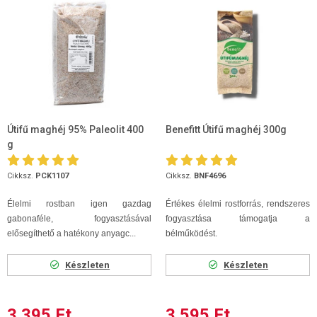
Útifű maghéj 95% Paleolit 400
Benefitt Útifű maghéj 300g
g
Cikksz.
PCK1107
Cikksz.
BNF4696
Élelmi rostban igen gazdag
Értékes élelmi rostforrás, rendszeres
gabonaféle, fogyasztásával
fogyasztása támogatja a
elősegíthető a hatékony anyagc...
bélműködést.
Készleten
Készleten
3 395 Ft
3 595 Ft