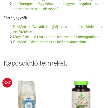
„Útifűmaghéj fogyáshoz – hogyan segíthet ez a
természetes rost a diétában?”
Forrásjegyzék
PubMed – Az útifűmaghéj hatása a bélműködésre és
emésztésre
Mayo Clinic – A rost szerepe az emésztés támogatásában
PubMed – Oldható rostok és bélflóra kapcsolata
Kapcsolódó termékek
-24%