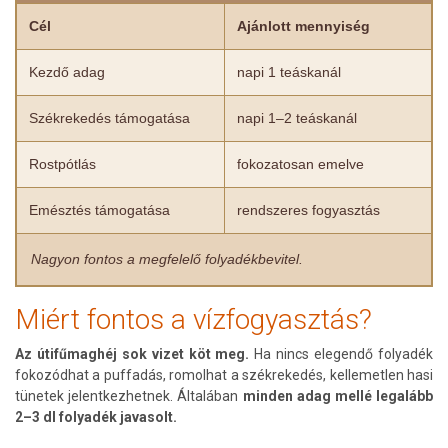
Cél
Ajánlott mennyiség
Kezdő adag
napi 1 teáskanál
Székrekedés támogatása
napi 1–2 teáskanál
Rostpótlás
fokozatosan emelve
Emésztés támogatása
rendszeres fogyasztás
Nagyon fontos a megfelelő folyadékbevitel.
Miért fontos a vízfogyasztás?
Az útifűmaghéj sok vizet köt meg.
Ha nincs elegendő folyadék
fokozódhat a puffadás, romolhat a székrekedés, kellemetlen hasi
tünetek jelentkezhetnek. Általában
minden adag mellé legalább
2–3 dl folyadék javasolt.