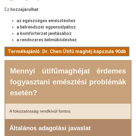
Ez
hozzájárulhat:
az egészséges emésztéshez
a bélrendszer egyensúlyához
a komfortérzet javításához
a rendszeres bélműködéshez
Termékajánló: Dr. Chen Útifű maghéj kapszula 90db
Mennyi útifűmaghéjat érdemes
fogyasztani emésztési problémák
esetén?
A fokozatosság rendkívül fontos.
Általános adagolási javaslat