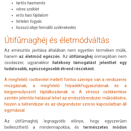
tartós hasmenés
véres széklet
erős hasi fájdalom
hirtelen fogyás
hosszú ideje fennálló székrekedés
Útifűmaghéj és életmódváltás
Az emésztés javítása általában nem egyetlen terméken múlik,
hanem
az életmód egészén.
Az
útifűmaghéj
önmagában nem
csodaszer, ugyanakkor
hatékony támogatást jelenthet egy
tudatosabb, egészségesebb étrend részeként.
A megfelelő rostbevitel mellett fontos szerepe van a rendszeres
mozgásnak, a megfelelő folyadékfogyasztásnak és a
kiegyensúlyozott táplálkozásnak is. A stressz csökkentése
szintén jelentős hatással lehet az emésztőrendszer működésére,
hiszen a bélrendszer és az idegrendszer szoros kapcsolatban áll
egymással.
Az útifűmaghéj legnagyobb előnye, hogy egyszerűen
beilleszthető a mindennapokba, és
természetes módon