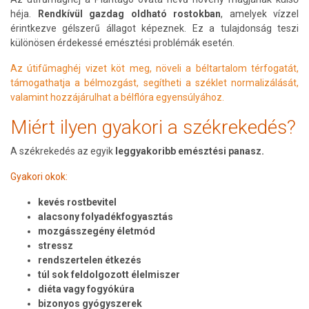
héja.
Rendkívül gazdag oldható rostokban
, amelyek vízzel
érintkezve gélszerű állagot képeznek. Ez a tulajdonság teszi
különösen érdekessé emésztési problémák esetén.
Az útifűmaghéj vizet köt meg, növeli a béltartalom térfogatát,
támogathatja a bélmozgást, segítheti a széklet normalizálását,
valamint hozzájárulhat a bélflóra egyensúlyához.
Miért ilyen gyakori a székrekedés?
A székrekedés az egyik
leggyakoribb emésztési panasz.
Gyakori okok:
kevés rostbevitel
alacsony folyadékfogyasztás
mozgásszegény életmód
stressz
rendszertelen étkezés
túl sok feldolgozott élelmiszer
diéta vagy fogyókúra
bizonyos gyógyszerek