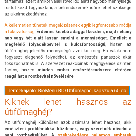
tartalmaz, ezért amikor valaki rövid idő alatt nagyobb mennyiségű
rostot kezd fogyasztani, a bélrendszernek időre lehet szüksége
az alkalmazkodáshoz.
A kellemetlen tünetek megelőzésének egyik legfontosabb módja
a fokozatosság.
Érdemes kisebb adaggal kezdeni, majd néhány
nap vagy hét alatt lassan emelni a mennyiséget. Emellett a
megfelelő folyadékbevitel is kulcsfontosságú
, hiszen az
útifűmaghéj jelentős mennyiségű vizet köt meg. Ha valaki nem
fogyaszt elegendő folyadékot, az emésztési panaszok akár
fokozódhatnak is. A szervezet reakcióinak megfigyelése szintén
fontos, hiszen
minden ember emésztőrendszere eltérően
reagálhat a rostbevitel növelésére
.
Termékajánló: BioMenü BIO Útifűmaghéj kapszula 60 db
Kiknek lehet hasznos az
útifűmaghéj?
Az útifűmaghéj különösen azok számára lehet hasznos, akik
emésztési problémákkal küzdenek, vagy szeretnék növelni a
napi rostbevitelüket.
A
székrekedésre hajlamos emberek