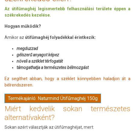
Az útifűmaghéj legismertebb felhasználási területe éppen a
székrekedés kezelése.
Hogyan működik?
Amikor az
útifűmaghéj folyadékkal érintkezik:
megduzzad
gélszerű anyagot képez
növeli a széklet térfogatát
támogathatja a természetes bélmozgást
Ez segíthet abban, hogy a széklet könnyebben haladjon át a
bélrendszeren.
Termékajánló: Naturmind Útifűmaghéj 150g
Miért kedvelik sokan természetes
alternatívaként?
Sokan azért választják az útifűmaghéjat, mert: