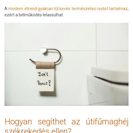
A
modern étrend gyakran túl kevés természetes rostot tartalmaz
,
ezért a bélműködés lelassulhat.
Hogyan segíthet az útifűmaghéj
székrekedés ellen?