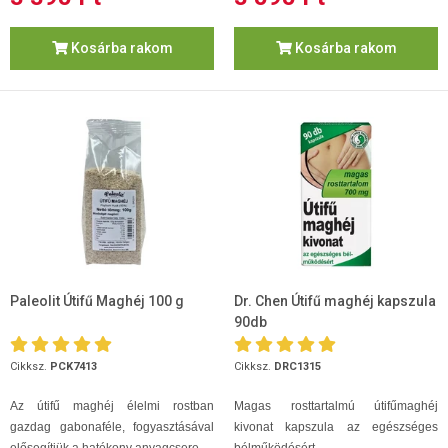
Kosárba rakom
Kosárba rakom
Paleolit Útifű Maghéj 100 g
Dr. Chen Útifű maghéj kapszula
90db
Cikksz.
PCK7413
Cikksz.
DRC1315
Az útifű maghéj élelmi rostban
Magas rosttartalmú útifűmaghéj
gazdag gabonaféle, fogyasztásával
kivonat kapszula az egészséges
elősegítjük a hatékony anyagcsere ...
bélműködésért.