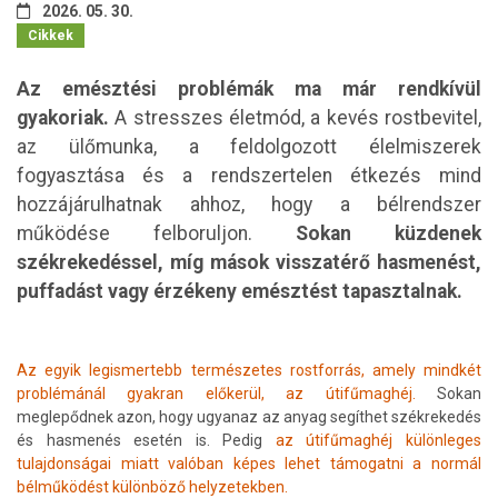
2026. 05. 30.
Cikkek
Az emésztési problémák ma már rendkívül
gyakoriak.
A stresszes életmód, a kevés rostbevitel,
az ülőmunka, a feldolgozott élelmiszerek
fogyasztása és a rendszertelen étkezés mind
hozzájárulhatnak ahhoz, hogy a bélrendszer
működése felboruljon.
Sokan küzdenek
székrekedéssel, míg mások visszatérő hasmenést,
puffadást vagy érzékeny emésztést tapasztalnak.
Az egyik legismertebb természetes rostforrás, amely mindkét
problémánál gyakran előkerül, az útifűmaghéj.
Sokan
meglepődnek azon, hogy ugyanaz az anyag segíthet székrekedés
és hasmenés esetén is. Pedig
az útifűmaghéj különleges
tulajdonságai miatt valóban képes lehet támogatni a normál
bélműködést különböző helyzetekben.