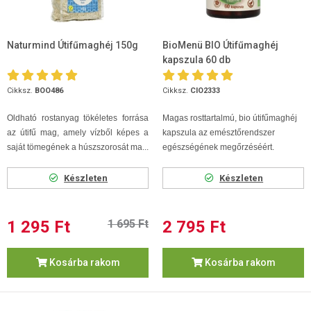
Naturmind Útifűmaghéj 150g
BioMenü BIO Útifűmaghéj
kapszula 60 db
Cikksz.
BOO486
Cikksz.
CIO2333
Oldható rostanyag tökéletes forrása
Magas rosttartalmú, bio útifűmaghéj
az útifű mag, amely vízből képes a
kapszula az emésztőrendszer
saját tömegének a húszszorosát ma...
egészségének megőrzéséért.
Készleten
Készleten
1 295 Ft
1 695 Ft
2 795 Ft
Kosárba rakom
Kosárba rakom