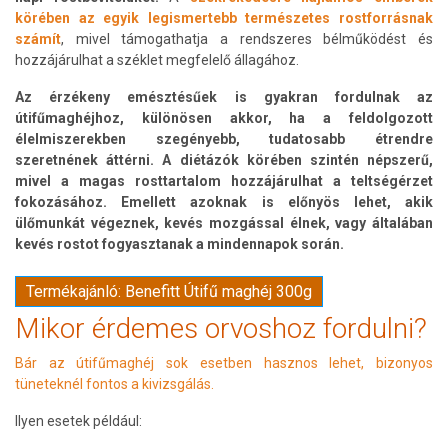
körében az egyik legismertebb természetes rostforrásnak
számít
, mivel támogathatja a rendszeres bélműködést és
hozzájárulhat a széklet megfelelő állagához.
Az érzékeny emésztésűek is gyakran fordulnak az
útifűmaghéjhoz, különösen akkor, ha a feldolgozott
élelmiszerekben szegényebb, tudatosabb étrendre
szeretnének áttérni. A diétázók körében szintén népszerű,
mivel a magas rosttartalom hozzájárulhat a teltségérzet
fokozásához. Emellett azoknak is előnyös lehet, akik
ülőmunkát végeznek, kevés mozgással élnek, vagy általában
kevés rostot fogyasztanak a mindennapok során.
Termékajánló: Benefitt Útifű maghéj 300g
Mikor érdemes orvoshoz fordulni?
Bár az útifűmaghéj sok esetben hasznos lehet, bizonyos
tüneteknél fontos a kivizsgálás.
Ilyen esetek például: