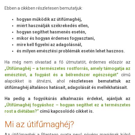
Ebben a cikkben részletesen bemutatjuk:
hogyan működik az útifűmaghéj,
miért használják székrekedés ellen,
hogyan segíthet hasmenés esetén,
mikor és hogyan érdemes fogyasztani,
mire kell figyelni az adagolásnál,
és milyen emésztési problémák esetén lehet hasznos.
Ha még nem olvastad a fő útmutatót, érdemes először az
„Útifűmaghéj – a természetes rostforrás, amely támogatja az
emésztést, a fogyást és a bélrendszer egészségét”
című
alapcikket is átnézni, ahol
részletesen bemutattuk az
útifűmaghéj általános hatásait, adagolását és mellékhatásait.
Ha pedig a fogyókúrás alkalmazás érdekel, ajánljuk az
„Útifűmaghéj fogyáshoz – hogyan segíthet ez a természetes
rost a diétában?”
című kapcsolódó cikket is.
Mi az útifűmaghéj?
Az útifűmaghéj a Plantago ovata nevű növény magjának külső