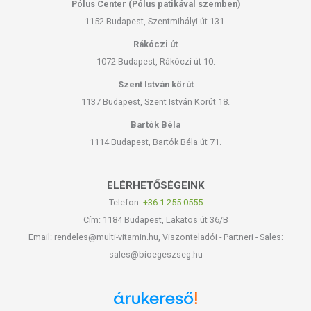
Pólus Center (Pólus patikával szemben)
1152 Budapest, Szentmihályi út 131.
Rákóczi út
1072 Budapest, Rákóczi út 10.
Szent István körút
1137 Budapest, Szent István Körút 18.
Bartók Béla
1114 Budapest, Bartók Béla út 71.
ELÉRHETŐSÉGEINK
Telefon:
+36-1-255-0555
Cím: 1184 Budapest, Lakatos út 36/B
Email: rendeles@multi-vitamin.hu, Viszonteladói - Partneri - Sales:
sales@bioegeszseg.hu