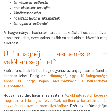
természetes rostforrás
nem klasszikus hashajtó
kíméletesebb lehet
hosszabb távon is alkalmazzák
támogatja a rostbevitelt
A hagyományos hashajtók túlzott használata hosszabb távon
problémás lehet, ezért sokan inkább étrendi oldalról közelítik meg
a kérdést.
Útifűmaghéj hasmenésre –
valóban segíthet?
Elsőre furcsának tűnhet, hogy ugyanaz az anyag hasmenésnél is
hasznos lehet. Pedig
az útifűmaghéj egyik különlegessége
éppen az, hogy képes alkalmazkodni a bélrendszer
állapotához.
Hogyan segíthet hasmenés esetén?
Az oldható rostok képesek
megkötni a felesleges folyadékot, sűríteni a béltartalmat, és
hozzájárulni a széklet normalizálásához.
Ezért az útifűmaghéjat
sokan használják enyhébb emésztési zavarok esetén is.