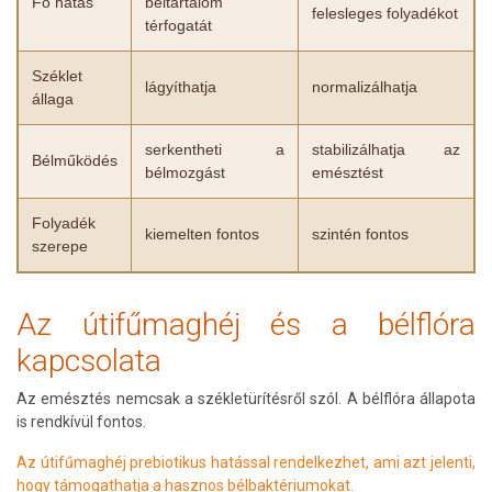
Fő hatás
béltartalom
felesleges folyadékot
térfogatát
Széklet
lágyíthatja
normalizálhatja
állaga
serkentheti a
stabilizálhatja az
Bélműködés
bélmozgást
emésztést
Folyadék
kiemelten fontos
szintén fontos
szerepe
Az útifűmaghéj és a bélflóra
kapcsolata
Az emésztés nemcsak a székletürítésről szól. A bélflóra állapota
is rendkívül fontos.
Az útifűmaghéj prebiotikus hatással rendelkezhet, ami azt jelenti,
hogy támogathatja a hasznos bélbaktériumokat.