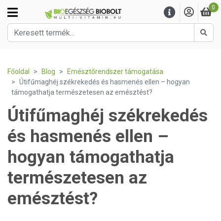
0
Kere
Főoldal
Blog
Emésztőrendszer támogatása
Útifűmaghéj székrekedés és hasmenés ellen – hogyan
támogathatja természetesen az emésztést?
Útifűmaghéj székrekedés
és hasmenés ellen –
hogyan támogathatja
természetesen az
emésztést?