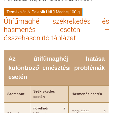
Termékajánló: Paleolit Útifű Maghéj 100 g
Útifűmaghéj székrekedés és
hasmenés esetén –
összehasonlító táblázat
Az útifűmaghéj hatása
különböző emésztési problémák
esetén
Székrekedés
Szempont
Hasmenés esetén
esetén
növelheti a
megkötheti a