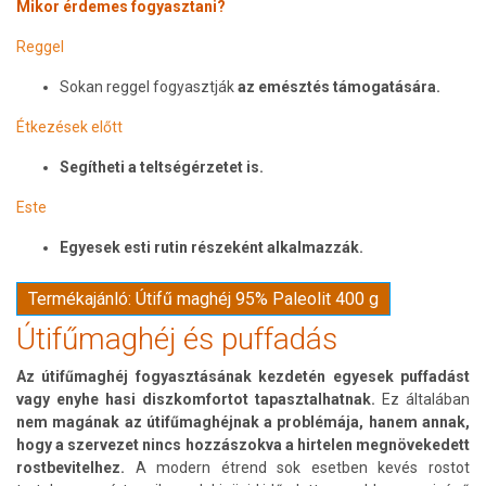
Mikor érdemes fogyasztani?
Reggel
Sokan reggel fogyasztják
az emésztés támogatására.
Étkezések előtt
Segítheti a teltségérzetet is.
Este
Egyesek esti rutin részeként alkalmazzák.
Termékajánló: Útifű maghéj 95% Paleolit 400 g
Útifűmaghéj és puffadás
Az útifűmaghéj fogyasztásának kezdetén egyesek puffadást
vagy enyhe hasi diszkomfortot tapasztalhatnak.
Ez általában
nem magának az útifűmaghéjnak a problémája, hanem annak,
hogy a szervezet nincs hozzászokva a hirtelen megnövekedett
rostbevitelhez.
A modern étrend sok esetben kevés rostot