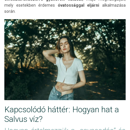
mely esetekben érdemes
óvatossággal eljárni
alkalmazása
során.
Kapcsolódó háttér: Hogyan hat a
Salvus víz?