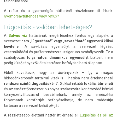
felborulásából.
A reflux és a gyomorégés hátteréről részletesen itt írtunk:
Gyomorsavtúltengés vagy reflux?
Lúgosítás - valóban lehetséges?
A
Salvus víz
hatásának megértéséhez fontos egy alapelv: a
szervezet
nem „lúgosítható” vagy „savasítható” egyszerű külső
bevitellel
. A sav-bázis egyensúlyt a szervezet légzési,
veseműködési és pufferrendszerei szigorúan szabályozzák. Ez a
szabályozás
folyamatos
,
dinamikus egyensúlyt
biztosít, nem
pedig külső tényezők által tartósan befolyásolható állapotot.
Ebből következik, hogy az ásványvizek – így a magas
hidrogénkarbonát-tartalmú vizek is – hatása nem értelmezhető
rendszerszintű
„
lúgosításként
”. Sokkal inkább
lokális
,
átmeneti
és az emésztőrendszer bizonyos szakaszaira korlátozódó kémiai
környezetváltozásról beszélhetünk, amely az emésztési
folyamatok komfortját befolyásolhatja, de nem módosítja
tartósan a szervezet belső pH-ját.
A részletesebb élettani háttér itt érhető el:
Lúgosítás és pH az