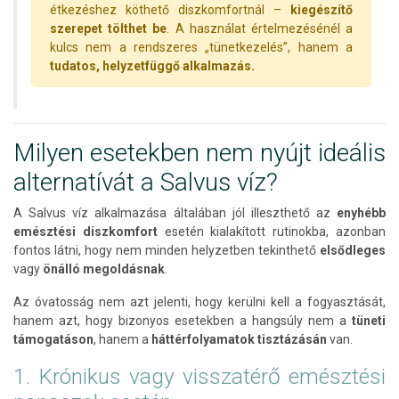
étkezéshez köthető diszkomfortnál –
kiegészítő
szerepet tölthet be
. A használat értelmezésénél a
kulcs nem a rendszeres „tünetkezelés”, hanem a
tudatos, helyzetfüggő alkalmazás.
Milyen esetekben nem nyújt ideális
alternatívát a Salvus víz?
A Salvus víz alkalmazása általában jól illeszthető az
enyhébb
emésztési diszkomfort
esetén kialakított rutinokba, azonban
fontos látni, hogy nem minden helyzetben tekinthető
elsődleges
vagy
önálló
megoldásnak
.
Az óvatosság nem azt jelenti, hogy kerülni kell a fogyasztását,
hanem azt, hogy bizonyos esetekben a hangsúly nem a
tüneti
támogatáson
, hanem a
háttérfolyamatok tisztázásán
van.
1. Krónikus vagy visszatérő emésztési