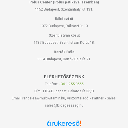
Pólus Center (Pólus patikával szemben)
1152 Budapest, Szentmihályi út 131.
Rákóczi út
1072 Budapest, Rákóczi út 10.
Szent István körút
1137 Budapest, Szent István Körút 18.
Bartók Béla
1114 Budapest, Bartók Béla út 71.
ELÉRHETŐSÉGEINK
Telefon:
+36-1-255-0555
Cím: 1184 Budapest, Lakatos út 36/B
Email: rendeles@multi-vitamin.hu, Viszonteladói - Partneri - Sales:
sales@bioegeszseg.hu