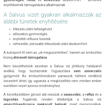
gyomorégés
,
reflux
és
emésztési
diszkomfort – átmeneti
enyhítésének támogatására alkalmaznak.
A Salvus vizet gyakran alkalmazzák az
alábbi tünetek enyhítésére:
étkezés utáni teltségérzet
időszakos gyomorégés
enyhébb refluxos tünetek
nehezebb, zsírosabb étkezések utáni diszkomfort
A kulcspont itt nem az „ok megszüntetése”, hanem az emésztési
közeg
átmeneti támogatása
.
Nem beszélhetünk azonban a Salvus víz jótékony hatásairól
anélkül, hogy tisztáznánk: fogyasztása
nem univerzális
gyógymód. Az emésztőrendszeri panaszok háttere rendkívül
összetett lehet, így ugyanaz a megközelítés nem minden ember
esetében vezet azonos eredményhez.
A következőkben górcső alá vesszük a
savasodás
, a
reflux
és a
lúgosítás
fogalmát, röviden áttekintjük a Salvus víz
emésztőrendszerre gyakorolt hatását
, majd megvizsgáljuk,