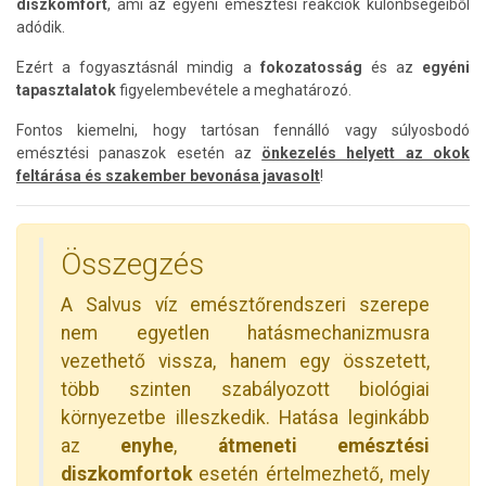
diszkomfort
, ami az egyéni emésztési reakciók különbségeiből
adódik.
Ezért a fogyasztásnál mindig a
fokozatosság
és az
egyéni
tapasztalatok
figyelembevétele a meghatározó.
Fontos kiemelni, hogy tartósan fennálló vagy súlyosbodó
emésztési panaszok esetén az
önkezelés helyett az okok
feltárása és szakember bevonása javasolt
!
Összegzés
A Salvus víz emésztőrendszeri szerepe
nem egyetlen hatásmechanizmusra
vezethető vissza, hanem egy összetett,
több szinten szabályozott biológiai
környezetbe illeszkedik. Hatása leginkább
az
enyhe
,
átmeneti emésztési
diszkomfortok
esetén értelmezhető, mely