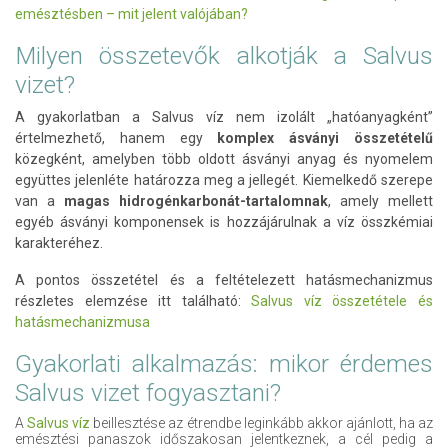
emésztésben – mit jelent valójában?
Milyen összetevők alkotják a Salvus
vizet?
A gyakorlatban a Salvus víz nem izolált „hatóanyagként”
értelmezhető, hanem egy
komplex ásványi összetételű
közegként, amelyben több oldott ásványi anyag és nyomelem
együttes jelenléte határozza meg a jellegét. Kiemelkedő szerepe
van a
magas hidrogénkarbonát-tartalomnak
, amely mellett
egyéb ásványi komponensek is hozzájárulnak a víz összkémiai
karakteréhez.
A pontos összetétel és a feltételezett hatásmechanizmus
részletes elemzése itt található:
Salvus víz összetétele és
hatásmechanizmusa
Gyakorlati alkalmazás: mikor érdemes
Salvus vizet fogyasztani?
A
Salvus víz
beillesztése az étrendbe leginkább akkor ajánlott, ha az
emésztési panaszok időszakosan jelentkeznek, a cél pedig a