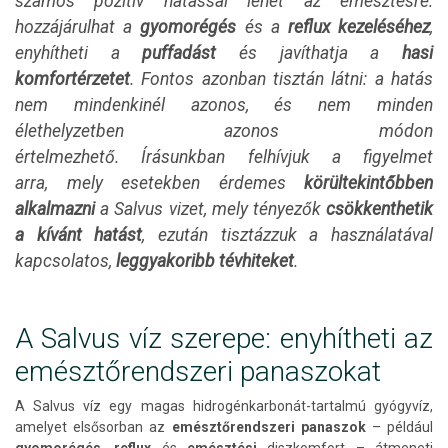
számos pozitív hatással lehet az emésztésre:
hozzájárulhat a
gyomorégés
és a
reflux kezeléséhez
,
enyhítheti a
puffadást
és javíthatja a
hasi
komfortérzetet
. Fontos azonban tisztán látni: a hatás
nem mindenkinél azonos, és nem minden
élethelyzetben azonos módon
értelmezhető. Írásunkban felhívjuk a figyelmet
arra, mely esetekben érdemes
körültekintőbben
alkalmazni
a Salvus vizet, mely tényezők
csökkenthetik
a kívánt hatást
, ezután tisztázzuk a használatával
kapcsolatos,
leggyakoribb tévhiteket
.
A Salvus víz szerepe: enyhítheti az
emésztőrendszeri panaszokat
A Salvus víz egy magas hidrogénkarbonát-tartalmú gyógyvíz,
amelyet elsősorban az
emésztőrendszeri panaszok
– például