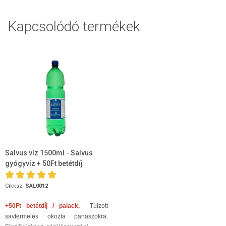
Kapcsolódó termékek
Salvus víz 1500ml - Salvus
gyógyvíz + 50Ft betétdíj
Cikksz.
SAL0012
+50Ft betétdíj / palack.
Túlzott
savtermelés okozta panaszokra.