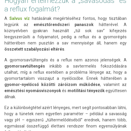
Hogyan értelmezzük a „savasodás” és
a reflux fogalmát?
A
Salvus víz
hatásának megértéséhez fontos, hogy tisztában
legyünk az
emésztőrendszeri panaszok
hátterével. A
köznyelvben gyakran használt „túl sok sav” kifejezés
leegyszerűsíti a folyamatot, pedig a reflux és a gyomorégés
hátterében nem pusztán a sav mennyisége áll, hanem egy
összetett szabályozási eltérés
.
A gyomorsavtúltengés és a reflux nem azonos jelenségek. A
gyomorsavtúltengés
inkább a savtermelés fokozódására
utalhat, míg a reflux esetében a probléma lényege az, hogy a
gyomortartalom visszajut a nyelőcsőbe. Ennek hátterében a
gyomor-nyelőcső közötti záróizom működése
, valamint az
emésztési nyomásviszonyok
és
motilitási tényezők
együttesen
állnak.
Ez a különbségtétel azért lényeges, mert segít pontosabban látni,
hogy a tünetek nem egyetlen paraméter – például a savasság
vagy pH – egyszerű „túltermelődéséből” erednek, hanem több,
egymással összefüggő élettani rendszer finom egyensúlyának