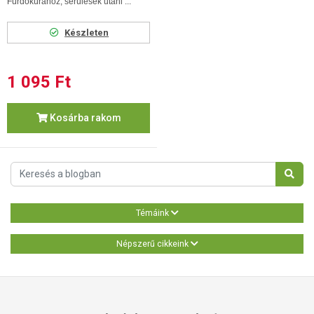
F
ürdőkúrához, sérülések utáni ...
Készleten
1 095 Ft
Kosárba rakom
Témáink
Népszerű cikkeink