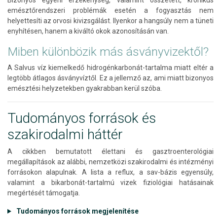
emésztőrendszeri problémák esetén a fogyasztás nem
helyettesíti az orvosi kivizsgálást. Ilyenkor a hangsúly nem a tüneti
enyhítésen, hanem a kiváltó okok azonosításán van.
Miben különbözik más ásványvizektől?
A Salvus víz kiemelkedő hidrogénkarbonát-tartalma miatt eltér a
legtöbb átlagos ásványvíztől. Ez a jellemző az, ami miatt bizonyos
emésztési helyzetekben gyakrabban kerül szóba.
Tudományos források és
szakirodalmi háttér
A cikkben bemutatott élettani és gasztroenterológiai
megállapítások az alábbi, nemzetközi szakirodalmi és intézményi
forrásokon alapulnak. A lista a reflux, a sav-bázis egyensúly,
valamint a bikarbonát-tartalmú vizek fiziológiai hatásainak
megértését támogatja.
Tudományos források megjelenítése