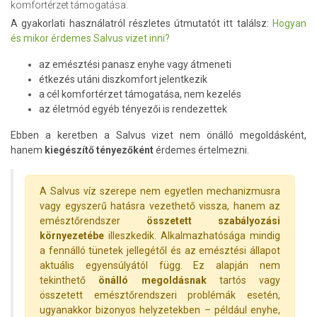
komfortérzet támogatása.
A gyakorlati használatról részletes útmutatót itt találsz:
Hogyan
és mikor érdemes Salvus vizet inni?
az emésztési panasz enyhe vagy átmeneti
étkezés utáni diszkomfort jelentkezik
a cél komfortérzet támogatása, nem kezelés
az életmód egyéb tényezői is rendezettek
Ebben a keretben a Salvus vizet nem önálló megoldásként,
hanem
kiegészítő tényezőként
érdemes értelmezni.
A Salvus víz szerepe nem egyetlen mechanizmusra
vagy egyszerű hatásra vezethető vissza, hanem az
emésztőrendszer
összetett szabályozási
környezetébe
illeszkedik. Alkalmazhatósága mindig
a fennálló tünetek jellegétől és az emésztési állapot
aktuális egyensúlyától függ. Ez alapján nem
tekinthető
önálló megoldásnak
tartós vagy
összetett emésztőrendszeri problémák esetén,
ugyanakkor bizonyos helyzetekben – például enyhe,