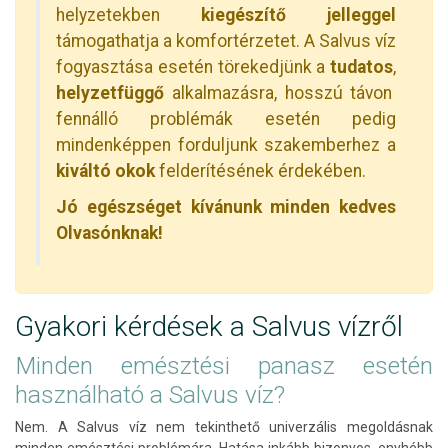
helyzetekben
kiegészítő jelleggel
támogathatja a komfortérzetet. A Salvus víz
fogyasztása esetén törekedjünk a
tudatos
,
helyzetfüggő
alkalmazásra, hosszú távon
fennálló problémák esetén pedig
mindenképpen forduljunk szakemberhez a
kiváltó okok
felderítésének érdekében.
Jó egészséget kívánunk minden kedves
Olvasónknak!
Gyakori kérdések a Salvus vízről
Minden emésztési panasz esetén
használható a Salvus víz?
Nem. A Salvus víz nem tekinthető univerzális megoldásnak
minden emésztési problémára. Hatása inkább bizonyos, enyhébb