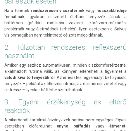
panaszok esetén
Ha a tünetek
rendszeresen visszatérnek
vagy
hosszabb ideje
fennállnak
, gyakran összetett élettani tényezők állnak a
háttérben (például motilitási zavarok, záróizom-működési
problémák vagy életmódbeli terhelés). Ilyen esetekben a Salvus
víz önmagában nem tekinthető célzott megoldásnak.
2. Túlzottan rendszeres, reflexszerű
használat
Amikor egy eszköz automatikusan, minden diszkomfortérzetnél
alkalmazott rutinná válik, az könnyen elterelheti a figyelmet a
valódi kiváltó tényezőkről
. Az emésztési egyensúlyt befolyásoló
tényezők – például az étkezési ritmus, az étrendi összetétel vagy
a stressz – ilyenkor háttérbe szorulhatnak.
3. Egyéni érzékenység és eltérő
reakciók
A bikarbonát-tartalmú ásványvizek hatása nem egységes. Egyes
esetekben előfordulhat
enyhe puffadás
vagy
átmeneti