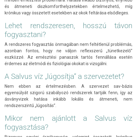
és átmeneti diszkomforthelyzetekben értelmezhető, míg
krónikus vagy összetett esetekben az okok feltárása elsődleges.
Lehet rendszeresen, hosszú távon
fogyasztani?
A rendszeres fogyasztás önmagában nem feltétlenül problémás,
azonban fontos, hogy ne váljon reflexszerű „tünetkezelő”
eszközzé. Az emésztési panaszok tartós fennállása esetén
érdemes az életmódi és fiziológiai okokat is vizsgálni.
A Salvus víz „lúgosítja” a szervezetet?
Nem ebben az értelmezésben. A szervezet sav-bázis
egyensúlyát szigorú szabályozó rendszerek tartják fenn, így az
ásványvizek hatása inkább lokális és átmeneti, nem
rendszerszintű „lúgosítás”.
Mikor nem ajánlott a Salvus víz
fogyasztása?
Bizonyos egyéni érzékenység, valamint összetett, krónikus