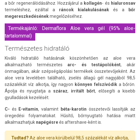
a bőr regenerálódásához. Hozzájárul a
kollagén
- és
hialuronsav
termeléshez, ezáltal a
ráncok kialakulásának
és a
bőr
megereszkedésének
megelőzéséhez.
Termékajánló: Dermaflora Aloe vera gél (95% aloe-
tartalommal)
Természetes hidratáló
Kiváló hidratáló hatásának köszönhetően az aloe vera
alkalmazható természetes
arc- és testápolóként
, akár
önmagában, akár szépségápolási termékek összetevőjeként. Az
aloe vera levelében található, zselés állagú gél nagyjából 98,5
százalékát víz alkotja, így nagyon
könnyen felszívódik
a bőrön.
Ápolja és nyugtatja a
száraz
,
irritált bőrt
, elősegíti a kisebb
gyulladások kezelését.
C-
és
E-vitamin
, valamint
béta-karotin
összetevői lassítják az
öregedési folyamatokat. Hűsítő, bőrnyugtató hatása miatt
alkalmazhatjuk
napégésre
és aftershave-ként is.
Tudtad?
Az aloe vera körülbelül 98,5 százalékát víz alkotja,