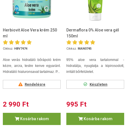
Herbiovit Aloe Vera krém 250
Dermaflora 0% Aloe vera gél
ml
150ml
Cikksz.
HBV7474
Cikksz.
MAN0745
Aloe verás hidratáló bőrápoló krém
95% aloe vera tartalommal -
kézre, arcra, testre kenve egyaránt.
hidratálja, nyugtatja a kipirosodott,
Hidratáló hialuronsavat tartalmaz. P...
irritált bőrfelületet.
Rendelésre
Készleten
2 990 Ft
995 Ft
Kosárba rakom
Kosárba rakom