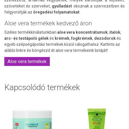
szerkezetű, ártalmas vegyületek, melyek károsítják a sejteket,
szöveteket és szerveket,
gyulladást
okoznak a szervezetben és
felgyorsítják az
öregedési folyamatokat
.
Aloe vera termékek kedvező áron
Széles termékkínálatunkban
aloe vera
koncentrátumok
,
italok
,
arc- és testápoló gélek
és
krémek
,
fogkrémek
,
dezodorok
és
egyéb szépségápolási termékek közül válogathatsz. Kattints az
alábbi linkre és böngészd át aloe vera termékeink listáját!
Aloe vera termékek
Kapcsolódó termékek