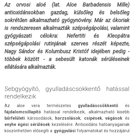
Az orvosi aloé (lat. Aloe Barbadensis Mille)
antioxidánsokban gazdag, külsőleg és belsőleg
sokrétűen alkalmazható gyógynövény. Már az ókoriak
is rendszeresen alkalmazták szépségápolási, valamint
gyógyászati célokra: Nefertiti és Kleopátra
szépségápolási rutinjának szerves részét képezte,
Nagy Sándor és Kolumbusz Kristóf idejében pedig -
többek között - a sebesült katonák sérüléseinek
ellátására alkalmazták.
Sebgyógyító, gyulladáscsökkentő hatással
rendelkezik
Az aloe vera természetes
gyulladáscsökkentő
és
fájdalomcsillapító
hatással rendelkezik, alkalmazható kisebb
bőrfelületi
károsodások,
horzsolások
,
csípések
,
vágások
és
enyhe égési sérülések
kezelésére. Antioxidáns hatóanyagainak
köszönhetően elősegíti a
gyógyulási
folyamatokat és hozzájárul