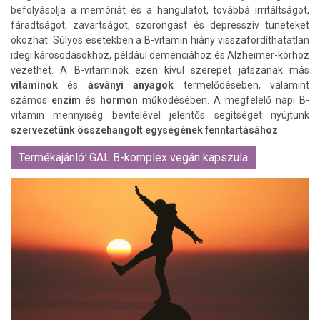
befolyásolja a memóriát és a hangulatot, továbbá irritáltságot,
fáradtságot, zavartságot, szorongást és depresszív tüneteket
okozhat. Súlyos esetekben a B-vitamin hiány visszafordíthatatlan
idegi károsodásokhoz, például demenciához és Alzheimer-kórhoz
vezethet. A B-vitaminok ezen kívül szerepet játszanak más
vitaminok
és
ásványi anyagok
termelődésében, valamint
számos
enzim
és
hormon
működésében. A megfelelő napi B-
vitamin mennyiség bevitelével jelentős segítséget nyújtunk
szervezetünk összehangolt egységének fenntartásához
.
Termékajánló: GAL B-komplex vegán kapszula