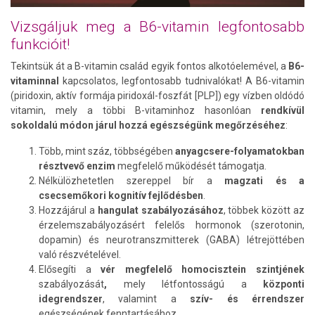
Vizsgáljuk meg a B6-vitamin legfontosabb
funkcióit!
Tekintsük át a B-vitamin család egyik fontos alkotóelemével, a
B6-
vitaminnal
kapcsolatos, legfontosabb tudnivalókat! A B6-vitamin
(piridoxin, aktív formája piridoxál-foszfát [PLP]) egy vízben oldódó
vitamin, mely a többi B-vitaminhoz hasonlóan
rendkívül
sokoldalú módon járul hozzá egészségünk megőrzéséhez
:
Több, mint száz, többségében
anyagcsere-folyamatokban
résztvevő enzim
megfelelő működését támogatja.
Nélkülözhetetlen szereppel bír a
magzati és a
csecsemőkori kognitív fejlődésben
.
Hozzájárul a
hangulat szabályozásához
, többek között az
érzelemszabályozásért felelős hormonok (szerotonin,
dopamin) és neurotranszmitterek (GABA) létrejöttében
való részvételével.
Elősegíti a
vér megfelelő homocisztein szintjének
szabályozását
,
mely létfontosságú a
központi
idegrendszer
, valamint a
szív- és érrendszer
egészségének fenntartásához.