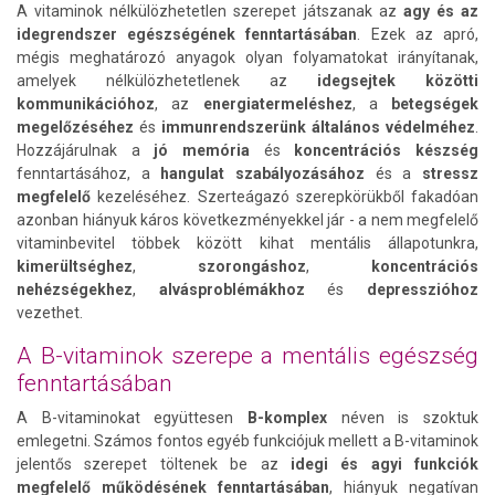
A vitaminok nélkülözhetetlen szerepet játszanak az
agy és az
idegrendszer egészségének fenntartásában
. Ezek az apró,
mégis meghatározó anyagok olyan folyamatokat irányítanak,
amelyek nélkülözhetetlenek az
idegsejtek közötti
kommunikációhoz
, az
energiatermeléshez
, a
betegségek
megelőzéséhez
és
immunrendszerünk általános védelméhez
.
Hozzájárulnak a
jó memória
és
koncentrációs készség
fenntartásához, a
hangulat szabályozásához
és a
stressz
megfelelő
kezeléséhez. Szerteágazó szerepkörükből fakadóan
azonban hiányuk káros következményekkel jár - a nem megfelelő
vitaminbevitel többek között kihat mentális állapotunkra,
kimerültséghez
,
szorongáshoz
,
koncentrációs
nehézségekhez
,
alvásproblémákhoz
és
depresszióhoz
vezethet.
A B-vitaminok szerepe a mentális egészség
fenntartásában
A B-vitaminokat együttesen
B-komplex
néven is szoktuk
emlegetni. Számos fontos egyéb funkciójuk mellett a B-vitaminok
jelentős szerepet töltenek be az
idegi és agyi funkciók
megfelelő működésének fenntartásában
, hiányuk negatívan