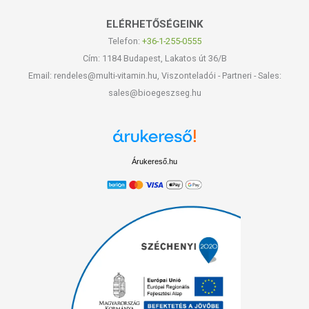
ELÉRHETŐSÉGEINK
Telefon:
+36-1-255-0555
Cím: 1184 Budapest, Lakatos út 36/B
Email: rendeles@multi-vitamin.hu, Viszonteladói - Partneri - Sales:
sales@bioegeszseg.hu
Árukereső.hu