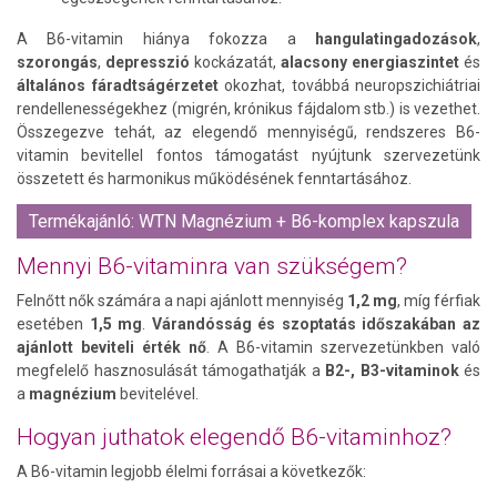
A B6-vitamin hiánya fokozza a
hangulatingadozások
,
szorongás
,
depresszió
kockázatát,
alacsony energiaszintet
és
általános fáradtságérzetet
okozhat, továbbá neuropszichiátriai
rendellenességekhez (migrén, krónikus fájdalom stb.) is vezethet.
Összegezve tehát, az elegendő mennyiségű, rendszeres B6-
vitamin bevitellel fontos támogatást nyújtunk szervezetünk
összetett és harmonikus működésének fenntartásához.
Termékajánló: WTN Magnézium + B6-komplex kapszula
Mennyi B6-vitaminra van szükségem?
Felnőtt nők számára a napi ajánlott mennyiség
1,2 mg
, míg férfiak
esetében
1,5 mg
.
Várandósság és szoptatás időszakában az
ajánlott beviteli érték nő
. A B6-vitamin szervezetünkben való
megfelelő hasznosulását támogathatják a
B2-, B3-vitaminok
és
a
magnézium
bevitelével.
Hogyan juthatok elegendő B6-vitaminhoz?
A B6-vitamin legjobb élelmi forrásai a következők: