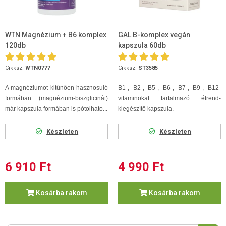
WTN Magnézium + B6 komplex
GAL B-komplex vegán
120db
kapszula 60db
Cikksz.
WTN0777
Cikksz.
ST3585
A magnéziumot kitűnően hasznosuló
B1-, B2-, B5-, B6-, B7-, B9-, B12-
formában (magnézium-biszglicinát)
vitaminokat tartalmazó étrend-
már kapszula formában is pótolhato...
kiegészítő kapszula.
Készleten
Készleten
6 910 Ft
4 990 Ft
Kosárba rakom
Kosárba rakom