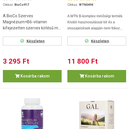
Cikksz.
BioCo917
Cikksz.
WTN0494
A BioCo Szerves
A WTN B-komplex minőségi termék.
Magnézium+B6-vitamin
Kiváló hasznosulással bír és a
kifejezetten szerves kötésű m...
visszajelzések alapján nem fokoz...
Készleten
Készleten
3 295 Ft
11 800 Ft
Kosárba rakom
Kosárba rakom