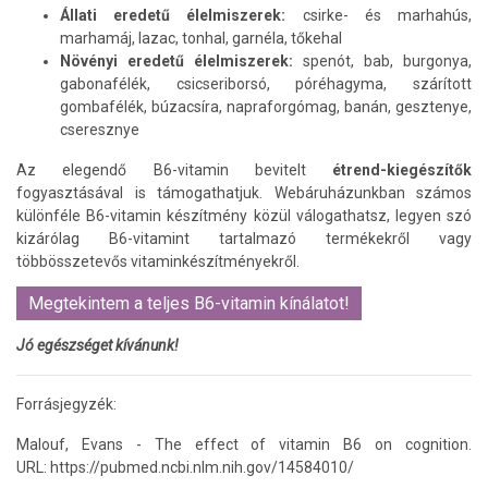
Állati eredetű élelmiszerek:
csirke- és marhahús,
marhamáj, lazac, tonhal, garnéla, tőkehal
Növényi eredetű élelmiszerek:
spenót, bab, burgonya,
gabonafélék, csicseriborsó, póréhagyma, szárított
gombafélék, búzacsíra, napraforgómag, banán, gesztenye,
cseresznye
Az elegendő B6-vitamin bevitelt
étrend-kiegészítők
fogyasztásával is támogathatjuk. Webáruházunkban számos
különféle B6-vitamin készítmény közül válogathatsz, legyen szó
kizárólag B6-vitamint tartalmazó termékekről vagy
többösszetevős vitaminkészítményekről.
Megtekintem a teljes B6-vitamin kínálatot!
Jó egészséget kívánunk!
Forrásjegyzék:
Malouf, Evans - The effect of vitamin B6 on cognition.
URL: https://pubmed.ncbi.nlm.nih.gov/14584010/