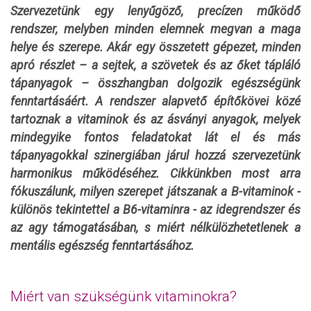
Szervezetünk egy lenyűgöző, precízen működő
rendszer, melyben minden elemnek megvan a maga
helye és szerepe. Akár egy összetett gépezet, minden
apró részlet – a sejtek, a szövetek és az őket tápláló
tápanyagok – összhangban dolgozik egészségünk
fenntartásáért. A rendszer alapvető építőkövei közé
tartoznak a vitaminok és az ásványi anyagok, melyek
mindegyike fontos feladatokat lát el és más
tápanyagokkal szinergiában járul hozzá szervezetünk
harmonikus működéséhez.
Cikkünkben most arra
fókuszálunk, milyen szerepet játszanak a B-vitaminok -
különös tekintettel a B6-vitaminra - az idegrendszer és
az agy támogatásában, s miért nélkülözhetetlenek a
mentális egészség fenntartásához.
Miért van szükségünk vitaminokra?