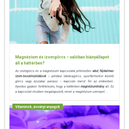
A termék nem helyettesíti a kiegyensúlyozott, vegyes étrendet és
az egészséges életmódot! A termék nem gyógyít betegségeket!
A termék nem az orvosi kezelés helyettesítésére
alkalmas! Betegség esetén használatát beszélje meg
kezelőorvosával. Az ajánlott napi fogyasztási mennyiséget ne
lépje túl! Ne szedje a készítményt, ha az összetevők
bármelyikére érzékeny vagy allergiás! Kisgyermektől elzárva
tartandó!
Magnézium és izomgörcs – valóban hiányállapot
áll a háttérben?
Az izomgörcs és a magnézium kapcsolata jellemzően
akut
,
fájdalmas
izom
-
összehúzódások
– például lábikragörcs, sportterhelést követő
görcs vagy éjszakai panasz – kapcsán merül fel az emberben.
Ilyenkor gyakori feltételezés, hogy a háttérben
magnéziumhiány
áll. Ez
a kapcsolat részben megalapozott, mivel a magnézium szerepet ...
Vitaminok, ásványi anyagok