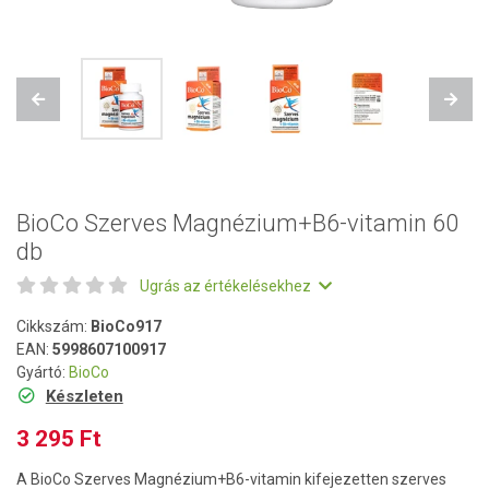
Previous
Next
BioCo Szerves Magnézium+B6-vitamin 60
db
Ugrás az értékelésekhez
Cikkszám:
BioCo917
EAN:
5998607100917
Gyártó:
BioCo
Készleten
3 295 Ft
A BioCo Szerves Magnézium+B6-vitamin kifejezetten szerves