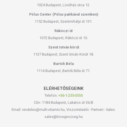
1024 Budapest, Lövőház utca 12.
Pólus Center (Pólus patikával szemben)
1152 Budapest, Szentmihályi út 131.
Rákóczi út
1072 Budapest, Rákóczi út 10.
Szent István körút
1137 Budapest, Szent István Körút 18.
Bartók Béla
1114 Budapest, Bartók Béla út 71.
ELÉRHETŐSÉGEINK
Telefon:
+36-1-255-0555
Cím: 1184 Budapest, Lakatos út 36/B
Email: rendeles@multi-vitamin.hu, Viszonteladói - Partneri - Sales:
sales@bioegeszseg.hu