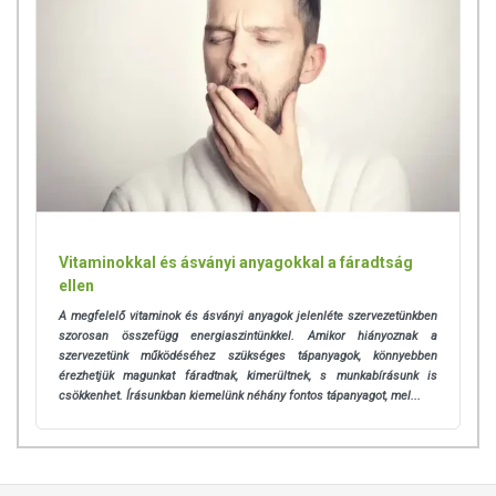
Vitaminokkal és ásványi anyagokkal a fáradtság
ellen
A megfelelő vitaminok és ásványi anyagok jelenléte szervezetünkben
szorosan összefügg energiaszintünkkel. Amikor hiányoznak a
szervezetünk működéséhez szükséges tápanyagok, könnyebben
érezhetjük magunkat fáradtnak, kimerültnek, s munkabírásunk is
csökkenhet. Írásunkban kiemelünk néhány fontos tápanyagot, mel...