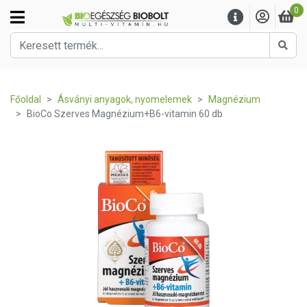
0
Kere
Főoldal
Ásványi anyagok, nyomelemek
Magnézium
BioCo Szerves Magnézium+B6-vitamin 60 db