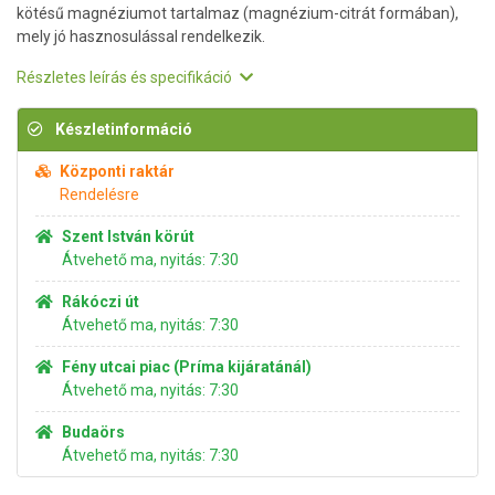
kötésű magnéziumot tartalmaz (magnézium-citrát formában),
mely jó hasznosulással rendelkezik.
Részletes leírás és specifikáció
Készletinformáció
Központi raktár
Rendelésre
Szent István körút
Átvehető ma, nyitás: 7:30
Rákóczi út
Átvehető ma, nyitás: 7:30
Fény utcai piac (Príma kijáratánál)
Átvehető ma, nyitás: 7:30
Budaörs
Átvehető ma, nyitás: 7:30