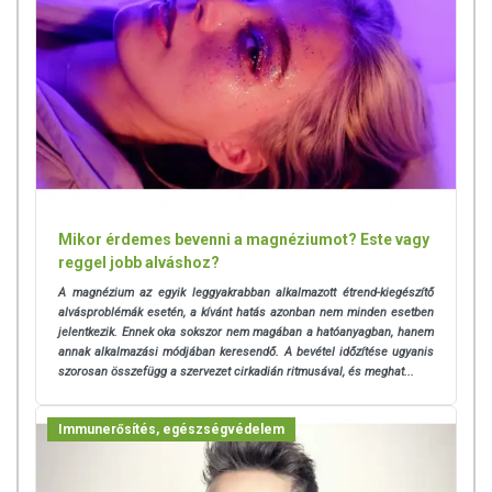
Mikor érdemes bevenni a magnéziumot? Este vagy
reggel jobb alváshoz?
A magnézium az egyik leggyakrabban alkalmazott étrend-kiegészítő
alvásproblémák esetén, a kívánt hatás azonban nem minden esetben
jelentkezik. Ennek oka sokszor nem magában a hatóanyagban, hanem
annak alkalmazási módjában keresendő. A bevétel időzítése ugyanis
szorosan összefügg a szervezet cirkadián ritmusával, és meghat...
Immunerősítés, egészségvédelem