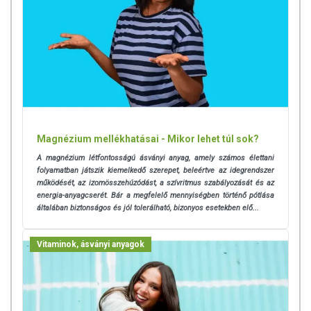
B6-vitamin
2 mg (142,9
4 mg (285,7
NRV%)*
NRV%)*
*NRV%: napi beviteli referencia
érték %-a felnőttek esetében
TOVÁBBI TUDNIVALÓK
Minőségét megőrzi:
Lásd a csomagoláson feltüntetett
időpontot.
Magnézium mellékhatásai - Mikor lehet túl sok?
Tárolás:
Száraz, hűvös helyen, gyermekektől elzárva
A magnézium létfontosságú ásványi anyag, amely számos élettani
tartandó.
folyamatban játszik kiemelkedő szerepet, beleértve az idegrendszer
működését, az izomösszehúzódást, a szívritmus szabályozását és az
Az étrend-kiegészítők az érvényben levő európai uniós
energia-anyagcserét. Bár a megfelelő mennyiségben történő pótlása
szabályozás szerint élelmiszereknek minősülnek, amelyek a
általában biztonságos és jól tolerálható, bizonyos esetekben elő...
hagyományos étrend kiegészítését szolgálják, és koncentrált
formában tartalmaznak tápanyagokat. Bár az étrend-
Vitaminok, ásványi anyagok
kiegészítők kedvező élettani hatással rendelkezhetnek, amely
egyénenként eltérő lehet, jelölésük, megjelenítésük, és
reklámozásuk során nem engedélyezett a készítményeknek
betegséget megelőző vagy gyógyító hatást tulajdonítani.