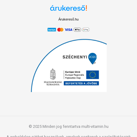
Árukereső.hu
© 2025 Minden jog fenntartva multi-vitamin.hu
A weboldalon sütiket használunk, amelyek segítenek a szolgáltatásaink