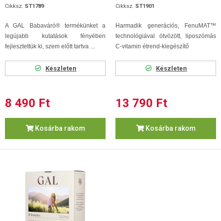
Cikksz.
ST1789
Cikksz.
ST1901
A GAL Babaváró® termékünket a
Harmadik generációs, FenuMAT™
legújabb kutatások fényében
technológiával ötvözött, liposzómás
fejlesztettük ki, szem előtt tartva ...
C-vitamin étrend-kiegészítő
Készleten
Készleten
8 490 Ft
13 790 Ft
Kosárba rakom
Kosárba rakom