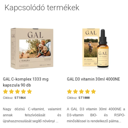
Kapcsolódó termékek
GAL C-komplex 1333 mg
GAL D3 vitamin 30ml 4000NE
kapszula 90 db
Cikksz.
ST1864
Cikksz.
ST1888
Nagy dózisú C-vitamint, valamint
A GAL D3 vitamin 30ml 4000NE a
annak felszívódását és
D3-vitamin BIO- és RSPO-
újrahasznosulását segítő növényi ...
minősítéssel is rendelkező pálma...