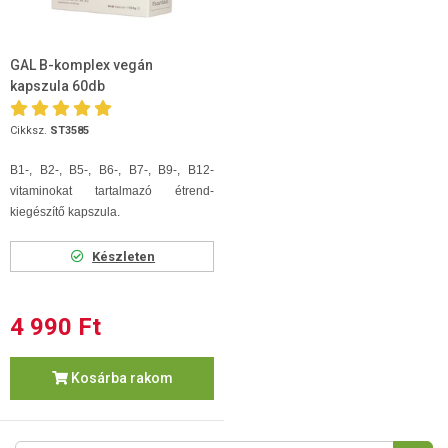
GAL B-komplex vegán
kapszula 60db
Cikksz.
ST3585
B1-, B2-, B5-, B6-, B7-, B9-, B12-
vitaminokat tartalmazó étrend-
kiegészítő kapszula.
Készleten
4 990 Ft
Kosárba rakom