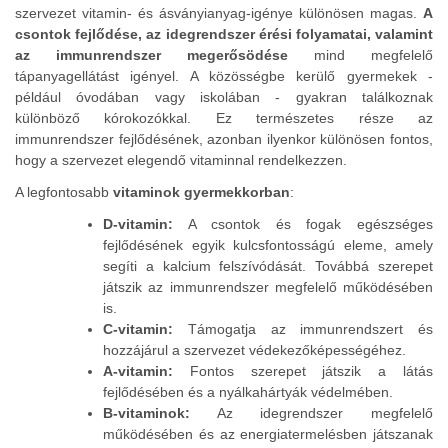
szervezet vitamin- és ásványianyag-igénye különösen magas.
A
csontok fejlődése, az idegrendszer érési folyamatai, valamint
az immunrendszer megerősödése
mind megfelelő
tápanyagellátást igényel. A közösségbe kerülő gyermekek -
például óvodában vagy iskolában - gyakran találkoznak
különböző kórokozókkal. Ez természetes része az
immunrendszer fejlődésének, azonban ilyenkor különösen fontos,
hogy a szervezet elegendő vitaminnal rendelkezzen.
A legfontosabb
vitaminok gyermekkorban
:
D-vitamin:
A csontok és fogak egészséges
fejlődésének egyik kulcsfontosságú eleme, amely
segíti a kalcium felszívódását. Továbbá szerepet
játszik az immunrendszer megfelelő működésében
is.
C-vitamin:
Támogatja az immunrendszert és
hozzájárul a szervezet védekezőképességéhez.
A-vitamin:
Fontos szerepet játszik a látás
fejlődésében és a nyálkahártyák védelmében.
B-vitaminok:
Az idegrendszer megfelelő
működésében és az energiatermelésben játszanak