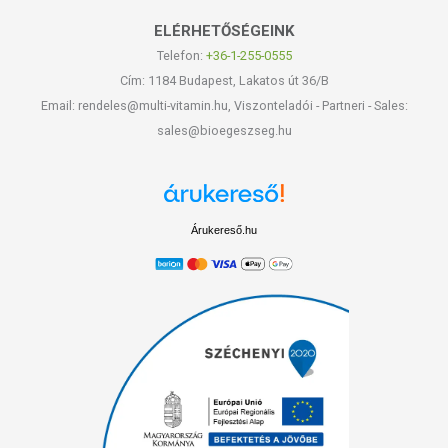
ELÉRHETŐSÉGEINK
Telefon:
+36-1-255-0555
Cím: 1184 Budapest, Lakatos út 36/B
Email: rendeles@multi-vitamin.hu, Viszonteladói - Partneri - Sales:
sales@bioegeszseg.hu
Árukereső.hu