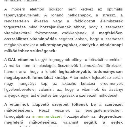
felhasználni azokat.
A modern életmód sokszor nem kedvez az optimális
tápanyagbevitelnek. A rohanó hétköznapok, a stressz, a
rendszertelen étkezés vagy a feldolgozott élelmiszerek
fogyasztása mind hozzájárulhatnak ahhoz, hogy a szervezet
vitaminraktárai fokozatosan csökkenjenek. A
megfelelően
összeállított vitaminpótlás
segíthet abban, hogy a szervezet
megkapja azokat a
mikrotápanyagokat, amelyek a mindennapi
működéshez szükségesek.
A
GAL vitaminok
egyik legnagyobb előnye a letisztult szemlélet.
A márka nem a felesleges összetevők halmozására törekszik,
hanem arra, hogy a lehető
leghatékonyabb, tudományosan
megalapozott formulákat kínálja
. A termékek fejlesztése során
nagy hangsúlyt kap az aktuális kutatási eredmények
figyelembevétele, valamint az, hogy a vitaminok és ásványi
anyagok egymást erősítve támogassák a szervezet működését.
A vitaminok alapvető szerepet töltenek be a szervezet
működésében.
Részt vesznek az energiatermelésben,
támogatják az
immunrendszert
, hozzájárulnak az
idegrendszer
megfelelő működéséhez
, valamint
segítik a sejtek