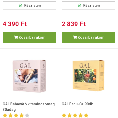
Készleten
Készleten
4 390 Ft
2 839 Ft
Kosárba rakom
Kosárba rakom
GAL Babaváró vitamincsomag
GAL Fenu-C+ 90db
30adag