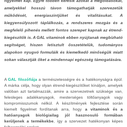
figyelmet kap. Egyre többen keresik azokat a megoldásokat,
amelyekkel hosszú távon támogathatják szervezetük
működését, energiaszintjüket és vitalitásukat. A
kiegyensúlyozott táplálkozás, a rendszeres mozgás és a
megfelelő pihenés mellett fontos szerepet kapnak az étrend-
kiegészítők is. A GAL vitaminok ebben nyújtanak megbízható
segítséget, hiszen letisztult összetételük, tudományos
alapokon nyugvó formuláik és kiemelkedő minőségük miatt
sokan választják őket a mindennapi egészség támogatására.
A
GAL filozófiája
a természetességre és a hatékonyságra épül.
A márka célja, hogy olyan étrend-kiegészítőket kínáljon, amelyek
valóban azt tartalmazzák, amire a szervezetnek szüksége van,
felesleges adalékanyagok, mesterséges töltőanyagok vagy
kompromisszumok nélkül. A készítmények fejlesztése során
kiemelt figyelmet fordítanak arra, hogy
a vitaminok és a
hatóanyagok biológiailag jól hasznosuló formában
kerüljenek a termékekbe
, így a szervezet hatékonyan képes