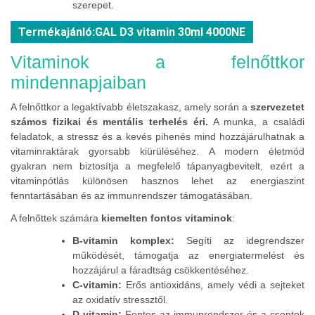
szerepet.
Termékajánló:GAL D3 vitamin 30ml 4000NE
Vitaminok a felnőttkor
mindennapjaiban
A felnőttkor a legaktívabb életszakasz, amely során a
szervezetet
számos fizikai és mentális terhelés éri.
A munka, a családi
feladatok, a stressz és a kevés pihenés mind hozzájárulhatnak a
vitaminraktárak gyorsabb kiürüléséhez. A modern életmód
gyakran nem biztosítja a megfelelő tápanyagbevitelt, ezért a
vitaminpótlás különösen hasznos lehet az energiaszint
fenntartásában és az immunrendszer támogatásában.
A felnőttek számára
kiemelten fontos vitaminok
:
B-vitamin komplex:
Segíti az idegrendszer
működését, támogatja az energiatermelést és
hozzájárul a fáradtság csökkentéséhez.
C-vitamin:
Erős antioxidáns, amely védi a sejteket
az oxidatív stressztől.
D-vitamin:
Fontos az immunrendszer és a csontok