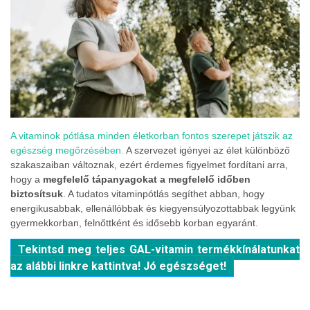
A vitaminok pótlása minden életkorban fontos szerepet játszik az
egészség megőrzésében.
A szervezet igényei az élet különböző
szakaszaiban változnak, ezért érdemes figyelmet fordítani arra,
hogy a
megfelelő tápanyagokat a megfelelő időben
biztosítsuk
. A tudatos vitaminpótlás segíthet abban, hogy
energikusabbak, ellenállóbbak és kiegyensúlyozottabbak legyünk
gyermekkorban, felnőttként és idősebb korban egyaránt.
Tekintsd meg teljes GAL-vitamin termékkínálatunkat
az alábbi linkre kattintva! Jó egészséget!