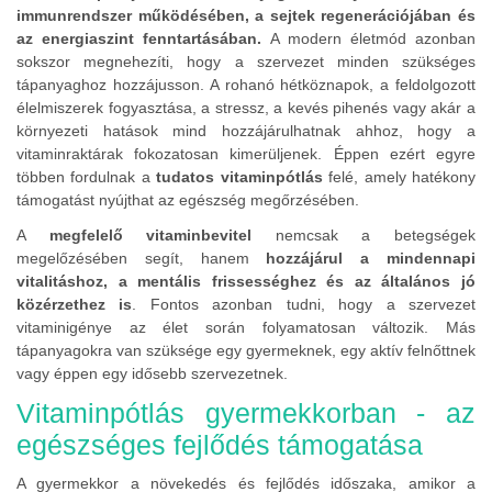
immunrendszer működésében, a sejtek regenerációjában és
az energiaszint fenntartásában.
A modern életmód azonban
sokszor megnehezíti, hogy a szervezet minden szükséges
tápanyaghoz hozzájusson. A rohanó hétköznapok, a feldolgozott
élelmiszerek fogyasztása, a stressz, a kevés pihenés vagy akár a
környezeti hatások mind hozzájárulhatnak ahhoz, hogy a
vitaminraktárak fokozatosan kimerüljenek. Éppen ezért egyre
többen fordulnak a
tudatos vitaminpótlás
felé, amely hatékony
támogatást nyújthat az egészség megőrzésében.
A
megfelelő vitaminbevitel
nemcsak a betegségek
megelőzésében segít, hanem
hozzájárul a mindennapi
vitalitáshoz, a mentális frissességhez és az általános jó
közérzethez is
. Fontos azonban tudni, hogy a szervezet
vitaminigénye az élet során folyamatosan változik. Más
tápanyagokra van szüksége egy gyermeknek, egy aktív felnőttnek
vagy éppen egy idősebb szervezetnek.
Vitaminpótlás gyermekkorban - az
egészséges fejlődés támogatása
A gyermekkor a növekedés és fejlődés időszaka, amikor a