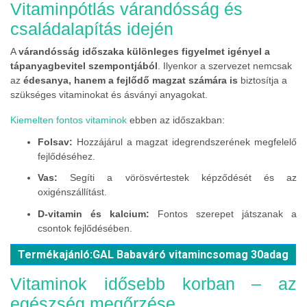
Vitaminpótlás várandósság és
családalapítás idején
A
várandósság időszaka különleges figyelmet igényel a
tápanyagbevitel szempontjából
. Ilyenkor a szervezet nemcsak
az
édesanya, hanem a fejlődő magzat számára is
biztosítja a
szükséges vitaminokat és ásványi anyagokat.
Kiemelten fontos vitaminok
ebben az időszakban:
Folsav:
Hozzájárul a magzat idegrendszerének megfelelő
fejlődéséhez.
Vas:
Segíti a vörösvértestek képződését és az
oxigénszállítást.
D-vitamin és kalcium:
Fontos szerepet játszanak a
csontok fejlődésében.
Termékajánló:GAL Babaváró vitamincsomag 30adag
Vitaminok idősebb korban – az
egészség megőrzése