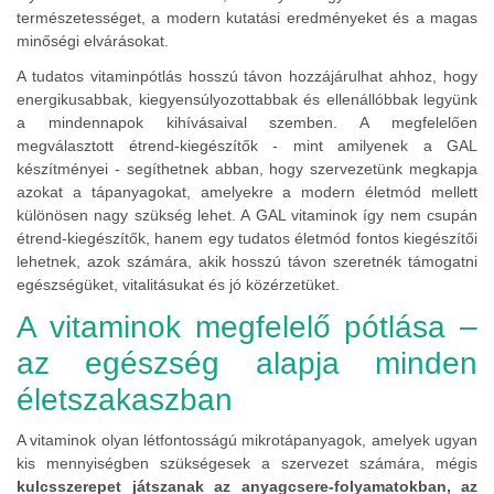
természetességet, a modern kutatási eredményeket és a magas
minőségi elvárásokat.
A tudatos vitaminpótlás hosszú távon hozzájárulhat ahhoz, hogy
energikusabbak, kiegyensúlyozottabbak és ellenállóbbak legyünk
a mindennapok kihívásaival szemben. A megfelelően
megválasztott étrend-kiegészítők - mint amilyenek a GAL
készítményei - segíthetnek abban, hogy szervezetünk megkapja
azokat a tápanyagokat, amelyekre a modern életmód mellett
különösen nagy szükség lehet. A GAL vitaminok így nem csupán
étrend-kiegészítők, hanem egy tudatos életmód fontos kiegészítői
lehetnek, azok számára, akik hosszú távon szeretnék támogatni
egészségüket, vitalitásukat és jó közérzetüket.
A vitaminok megfelelő pótlása –
az egészség alapja minden
életszakaszban
A vitaminok olyan létfontosságú mikrotápanyagok, amelyek ugyan
kis mennyiségben szükségesek a szervezet számára, mégis
kulcsszerepet játszanak az anyagcsere-folyamatokban, az