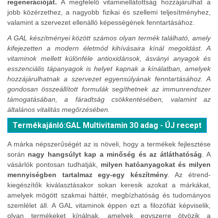
regenerációját.
A megfelelő vitaminellátottság hozzájárulhat a
jobb közérzethez, a nagyobb fizikai és szellemi teljesítményhez,
valamint a szervezet ellenálló képességének fenntartásához.
A GAL készítményei között számos olyan termék található, amely
kifejezetten a modern életmód kihívásaira kínál megoldást. A
vitaminok mellett különféle antioxidánsok, ásványi anyagok és
esszenciális tápanyagok is helyet kapnak a kínálatban, amelyek
hozzájárulhatnak a szervezet egyensúlyának fenntartásához. A
gondosan összeállított formulák segíthetnek az immunrendszer
támogatásában, a fáradtság csökkentésében, valamint az
általános vitalitás megőrzésében.
Termékajánló:GAL Multivitamin 30 adag - ÚJ recept
A márka népszerűségét az is növeli, hogy a termékek fejlesztése
során
nagy hangsúlyt kap a minőség és az átláthatóság
. A
vásárlók pontosan tudhatják,
milyen hatóanyagokat és milyen
mennyiségben tartalmaz egy-egy készítmény
. Az étrend-
kiegészítők kiválasztásakor sokan keresik azokat a márkákat,
amelyek mögött szakmai háttér, megbízhatóság és tudományos
szemlélet áll. A GAL vitaminok éppen ezt a filozófiát képviselik,
olyan termékeket kínálnak, amelyek egyszerre ötvözik a