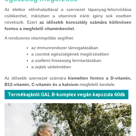
Az életkor előrehaladtával a szervezet tápanyag-felszívódása
csökkenhet, miközben a vitaminok iránti igény sok esetben
növekszik. Ezért
az idősebb korosztály számára különösen
fontos a megfelelő vitaminbevitel.
A rendszeres vitaminpótlás segíthet:
az immunrendszer támogatásában
a csontok egészségének megőrzésében
a szellemi frissesség fenntartásában
a sejtek védelmében
Az idősebb szervezet számára
kiemelten fontos a D-vitamin,
B12-vitamin, C-vitamin és a kalcium
megfelelő bevitele.
Termékajánló:GAL B-komplex vegán kapszula 60db