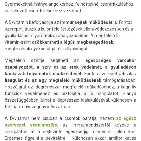
Gyermekeknél hiánya angolkórhoz, felnőtteknél csontritkuláshoz
és fokozott csonttörésekhez vezethet.
A D-vitamin befolyásolja az
immunsejtek működését is
. Fontos
szerepet játszik a különféle fertőzések elleni védekezésben és a
gyulladásos folyamatok szabályozásában. A megfelelő D-
vitamin-szint
csökkentheti a légúti megbetegedések
,
megfázások gyakoriságát és súlyosságát.
Megfelelő szintje segítheti az
egészséges vércukor
szabályozást, a szív és az erek védelmét, a gyulladásos
kockázati folyamatok csökkentését.
Fontos szerepet játszik a
hangulat és az agy megfelelő működésének
támogatásában.
Hozzájárul az idegrendszer megfelelő működéséhez, a kognitív
funkciók védelméhez és biztosítja a jó hangulatot. Hiánya
összefüggésben állhat a depresszió kialakulásával, különösen a
téli, napfényszegény időszakban.
A D-vitamin nem csupán a csontok barátja, hanem
az egész
szervezet védelmezője
: az immunrendszertől kezdve a
hangulaton át a sejtszintű egészségig mindenhol jelen van.
Érdemes figyelni a bevitelére – különösen akkor, amikor kevés