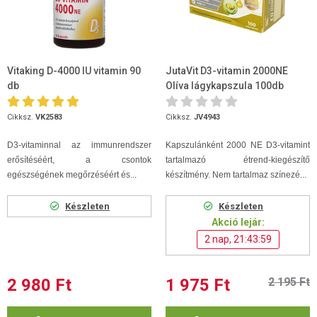
Vitaking D-4000 IU vitamin 90
JutaVit D3-vitamin 2000NE
db
Olíva lágykapszula 100db
Cikksz.
VK2583
Cikksz.
JV4943
D3-vitaminnal az immunrendszer
Kapszulánként 2000 NE D3-vitamint
erősítéséért, a csontok
tartalmazó étrend-kiegészítő
egészségének megőrzéséért és...
készítmény. Nem tartalmaz színezé...
Készleten
Készleten
Akció lejár:
2 nap, 21:43:59
2 980 Ft
1 975 Ft
2 195 Ft