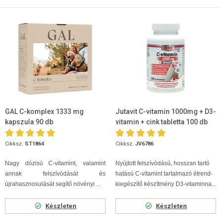
GAL C-komplex 1333 mg
Jutavit C-vitamin 1000mg + D3-
kapszula 90 db
vitamin + cink tabletta 100 db
Cikksz.
ST1864
Cikksz.
JV6786
Nagy dózisú C-vitamint, valamint
Nyújtott felszívódású, hosszan tartó
annak felszívódását és
hatású C-vitamint tartalmazó étrend-
újrahasznosulását segítő növényi ...
kiegészítő készítmény D3-vitaminna...
Készleten
Készleten