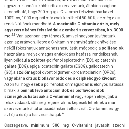
egyszerre, annál inkább üríti a szervezetünk, általánosságban
elmondható, hogy 200 mg-ig a C-vitamin felszívódása közel
100%-os, 1000 mg-nál már csak körülbelül 50-60%, de még ez is
rendkívül jónak mondható. A
maximális C-vitamin dózis, mely
egyszerre képes felszívódni az emberi szervezetben, kb. 3000
2,3
mg
.
Van azonban egy tényező, amivel nagyban javíthatunk
ezen az arányon, illetve a C-vitamin mennyiségének növelése
nélkül fokozhatjuk annak hasznosulását, mégpedig a
polifenolok
használata, melyek magas antioxidáns hatással rendelkeznek.
Ilyen például a
zöldtea
-polifenol epicatechin (EC), epicatechin
gallate (ECG), epigallocatechin-gallate (EGCG), gallocatechin
(GC),a
szőlőmag
ból kivont oligomerik proantocianidin (OPCs),
vagy akár a
citrus bioflavonoidok
és a
csipkebogyó kivonat
.
Azon túl, hogy ezek a polifenolok önmagukban is előnyös hatással
bírnak, a
bennük lévő antocianidok és bioflavonoidok
szinergikus hatásúak a C-vitaminnal
vagy éppen elnyújtják a
felszívódását, sőt még regenerálni is képesek lehetnek a már
szervezetünk által antioxidánsként elhasznált C-vitamint és így
4
azt újra és újra hasznosíthatjuk.
Összegezve,
minimum 500 mg C-vitamint
javasolt szedni