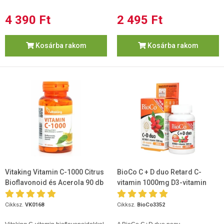
4 390 Ft
2 495 Ft
Kosárba rakom
Kosárba rakom
Vitaking Vitamin C-1000 Citrus
BioCo C + D duo Retard C-
Bioflavonoid és Acerola 90 db
vitamin 1000mg D3-vitamin
2000 NE
Cikksz.
VK0168
Cikksz.
BioCo3352