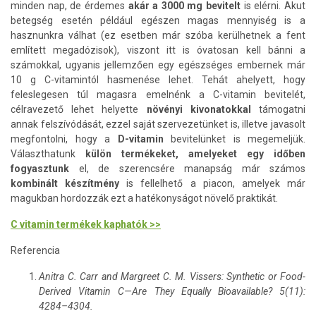
minden nap, de érdemes
akár a 3000 mg bevitelt
is elérni. Akut
betegség esetén például egészen magas mennyiség is a
hasznunkra válhat (ez esetben már szóba kerülhetnek a fent
említett megadózisok), viszont itt is óvatosan kell bánni a
számokkal, ugyanis jellemzően egy egészséges embernek már
10 g C-vitamintól hasmenése lehet. Tehát ahelyett, hogy
feleslegesen túl magasra emelnénk a C-vitamin bevitelét,
célravezető lehet helyette
növényi kivonatokkal
támogatni
annak felszívódását, ezzel saját szervezetünket is, illetve javasolt
megfontolni, hogy a
D-vitamin
bevitelünket is megemeljük.
Választhatunk
külön termékeket, amelyeket egy időben
fogyasztunk
el, de szerencsére manapság már számos
kombinált készítmény
is fellelhető a piacon, amelyek már
magukban hordozzák ezt a hatékonyságot növelő praktikát.
C vitamin termékek kaphatók >>
Referencia
Anitra C. Carr and Margreet C. M. Vissers: Synthetic or Food-
Derived Vitamin C—Are They Equally Bioavailable? 5(11):
4284–4304.