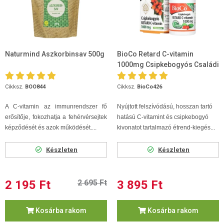
Naturmind Aszkorbinsav 500g
BioCo Retard C-vitamin
1000mg Csipkebogyós Családi
csomag 100db
Cikksz.
BOO844
Cikksz.
BioCo426
A C-vitamin az immunrendszer fő
Nyújtott felszívódású, hosszan tartó
erősítője, fokozhatja a fehérvérsejtek
hatású C-vitamint és csipkebogyó
képződését és azok működését....
kivonatot tartalmazó étrend-kiegés...
Készleten
Készleten
2 195 Ft
2 695 Ft
3 895 Ft
Kosárba rakom
Kosárba rakom