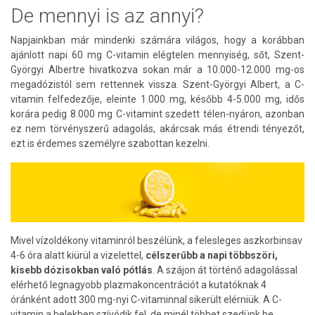
De mennyi is az annyi?
Napjainkban már mindenki számára világos, hogy a korábban
ajánlott napi 60 mg C-vitamin elégtelen mennyiség, sőt, Szent-
Györgyi Albertre hivatkozva sokan már a 10.000-12.000 mg-os
megadózistól sem rettennek vissza. Szent-Györgyi Albert, a C-
vitamin felfedezője, eleinte 1.000 mg, később 4-5.000 mg, idős
korára pedig 8.000 mg C-vitamint szedett télen-nyáron, azonban
ez nem törvényszerű adagolás, akárcsak más étrendi tényezőt,
ezt is érdemes személyre szabottan kezelni.
Mivel vízoldékony vitaminról beszélünk, a felesleges aszkorbinsav
4-6 óra alatt kiürül a vizelettel,
célszerűbb a napi többszöri,
kisebb dózisokban való pótlás
. A szájon át történő adagolással
elérhető legnagyobb plazmakoncentrációt a kutatóknak 4
óránként adott 300 mg-nyi C-vitaminnal sikerült elérniük. A C-
vitamin a belekben szívódik fel, de minél többet szedünk be