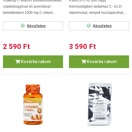
Vitaking C-vitamin bioflavonoidokkal,
A BioCo C+D duo nagy
csipkebogyóval és acerolával -
mennyiségben tartalmaz C- és D-
tablettánként 1000 mg C-vitami...
vitaminokat, melyek hozzájárulhat...
Készleten
Készleten
2 590 Ft
3 590 Ft
Kosárba rakom
Kosárba rakom