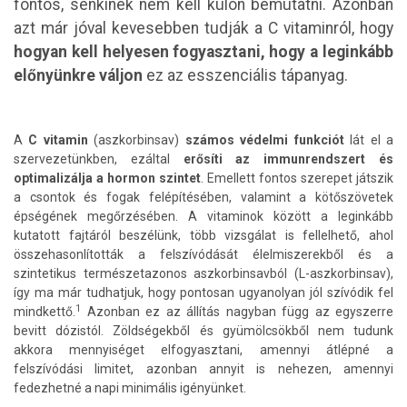
fontos, senkinek nem kell külön bemutatni. Azonban
azt már jóval kevesebben tudják a C vitaminról, hogy
hogyan kell helyesen fogyasztani, hogy a leginkább
előnyünkre váljon
ez az esszenciális tápanyag.
A
C vitamin
(aszkorbinsav)
számos védelmi funkciót
lát el a
szervezetünkben, ezáltal
erősíti az immunrendszert és
optimalizálja a hormon szintet
. Emellett fontos szerepet játszik
a csontok és fogak felépítésében, valamint a kötőszövetek
épségének megőrzésében. A vitaminok között a leginkább
kutatott fajtáról beszélünk, több vizsgálat is fellelhető, ahol
összehasonlították a felszívódását élelmiszerekből és a
szintetikus természetazonos aszkorbinsavból (L-aszkorbinsav),
így ma már tudhatjuk, hogy pontosan ugyanolyan jól szívódik fel
1
mindkettő.
Azonban ez az állítás nagyban függ az egyszerre
bevitt dózistól. Zöldségekből és gyümölcsökből nem tudunk
akkora mennyiséget elfogyasztani, amennyi átlépné a
felszívódási limitet, azonban annyit is nehezen, amennyi
fedezhetné a napi minimális igényünket.