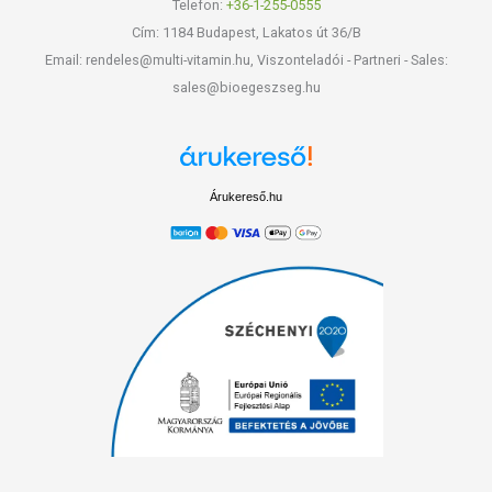
Telefon:
+36-1-255-0555
Cím: 1184 Budapest, Lakatos út 36/B
Email: rendeles@multi-vitamin.hu, Viszonteladói - Partneri - Sales:
sales@bioegeszseg.hu
Árukereső.hu