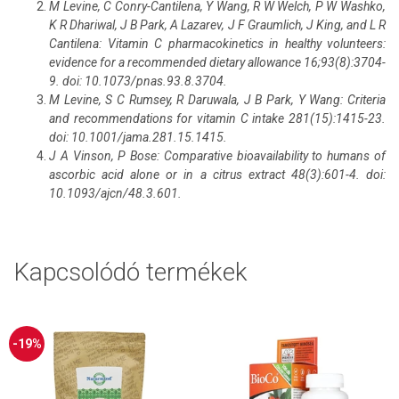
M Levine, C Conry-Cantilena, Y Wang, R W Welch, P W Washko,
K R Dhariwal, J B Park, A Lazarev, J F Graumlich, J King, and L R
Cantilena: Vitamin C pharmacokinetics in healthy volunteers:
evidence for a recommended dietary allowance 16;93(8):3704-
9. doi: 10.1073/pnas.93.8.3704.
M Levine, S C Rumsey, R Daruwala, J B Park, Y Wang: Criteria
and recommendations for vitamin C intake 281(15):1415-23.
doi: 10.1001/jama.281.15.1415.
J A Vinson, P Bose: Comparative bioavailability to humans of
ascorbic acid alone or in a citrus extract 48(3):601-4. doi:
10.1093/ajcn/48.3.601.
Kapcsolódó termékek
-19%