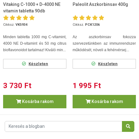
Vitaking C-1000 + D-4000 NE
Paleolit Aszkorbinsav 400g
vitamin tabletta 90db
Cikksz.
VK5934
Cikksz.
PCK1206
Minden tabletta 1000 mg C-vitamint,
Az aszkorbinsav fokozza
4000 NE D-vitamint és 50 mg citrus
szervezetünkben az immunrendszer
bioflavonoidot tartalmaz! Kiváló min...
működését, növeli a fehérvérsej...
Készleten
Készleten
3 730 Ft
1 995 Ft
Kosárba rakom
Kosárba rakom