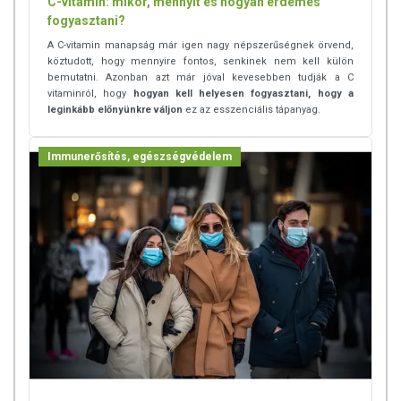
C-vitamin: mikor, mennyit és hogyan érdemes
fogyasztani?
A C-vitamin manapság már igen nagy népszerűségnek örvend,
köztudott, hogy mennyire fontos, senkinek nem kell külön
bemutatni. Azonban azt már jóval kevesebben tudják a C
vitaminról, hogy
hogyan kell helyesen fogyasztani, hogy a
leginkább előnyünkre váljon
ez az esszenciális tápanyag.
Immunerősítés, egészségvédelem