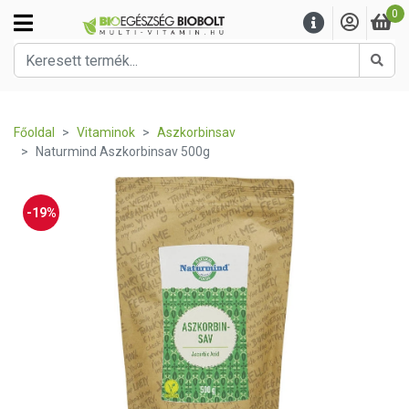
0
Kere
Főoldal
Vitaminok
Aszkorbinsav
Naturmind Aszkorbinsav 500g
-19%