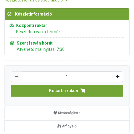
Részletes leírás és specifikáció
Készletinformáció
Központi raktár
Készleten van a termék
Szent István körút
Átvehető ma, nyitás: 7:30
Kosárba rakom
Kívánságlista
Árfigyelő