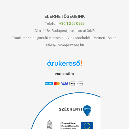
ELÉRHETŐSÉGEINK
Telefon:
+36-1-255-0555
Cím: 1184 Budapest, Lakatos út 36/B
Email: rendeles@multi-vitamin.hu, Viszonteladói - Partneri - Sales:
sales@bioegeszseg.hu
Árukereső.hu