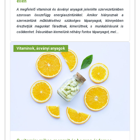
ellen
A megfelelő vitaminok és ásványi anyagok jelenléte szervezetünkben
szorosan összefügg energiaszintünkkel. Amikor hiányoznak a
szervezetünk működéséhez szükséges tápanyagok, könnyebben
érezhetjük magunkat fáradtnak, kimerültnek, s munkabírásunk is
csökkenhet. Írásunkban kiemelünk néhány fontos tápanyagot, mel...
Vitaminok, ásványi anyagok