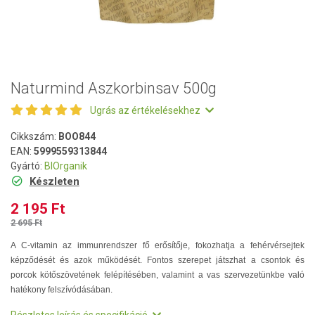
Naturmind Aszkorbinsav 500g
Ugrás az értékelésekhez
Cikkszám:
BOO844
EAN:
5999559313844
Gyártó:
BIOrganik
Készleten
2 195 Ft
2 695 Ft
A C-vitamin az immunrendszer fő erősítője, fokozhatja a fehérvérsejtek
képződését és azok működését. Fontos szerepet játszhat a csontok és
porcok kötőszövetének felépítésében, valamint a vas szervezetünkbe való
hatékony felszívódásában.