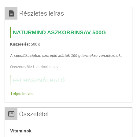
Részletes leírás
NATURMIND ASZKORBINSAV 500G
Kiszerelés:
500 g
A specifikációban szereplő adatok 100 g termékre vonatkoznak.
Összetevők:
L-aszkorbinsav
FELHASZNÁLHATÓ
Sütéshez (tésztákhoz, kenyerekhez), tartósítószerként (befőttekhez,
Teljes leírás
lekvárokhoz), C-vitamin pótlásához.
Fontos tudni, hogy
az aszkorbinsav a C-vitamin kémiai elnevezése
.
Összetétel
Mindennapi étkezésünkkel kell pótolnunk, mert szervezetünk nem
képes előállítani. A C-vitamin gyorsan kiürül a szervezetből, mivel
vízoldékony vitamin, ezért folyamatosan pótolnunk kell.
Vitaminok