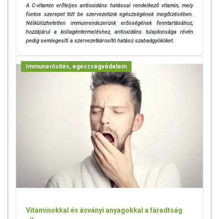
A C-vitamin erőteljes antioxidáns hatással rendelkező vitamin, mely
fontos szerepet tölt be szervezetünk egészségének megőrzésében.
Nélkülözhetetlen immunrendszerünk erősségének fenntartásához,
hozzájárul a kollagéntermeléshez, antioxidáns tulajdonsága révén
pedig semlegesíti a szervezetkárosító hatású szabadgyököket.
Immunerősítés, egészségvédelem
Vitaminokkal és ásványi anyagokkal a fáradtság