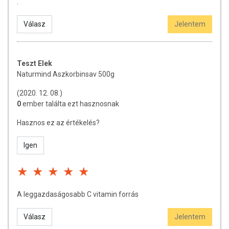
.
egészséges életmódot!
A termék nem gyógyít betegségeket! A termék nem az orvosi kezelés
Válasz
Jelentem
helyettesítésére alkalmas! Betegség esetén használatát beszélje meg
kezelőorvosával. Az ajánlott napi fogyasztási mennyiséget ne lépje túl!
Ne szedje a készítményt, ha az összetevők bármelyikére érzékeny
vagy allergiás! Kisgyermektől elzárva tartandó!
Teszt Elek
Naturmind Aszkorbinsav 500g
(2020. 12. 08.)
0
ember találta ezt hasznosnak
Hasznos ez az értékelés?
Igen
A leggazdaságosabb C vitamin forrás
Válasz
Jelentem