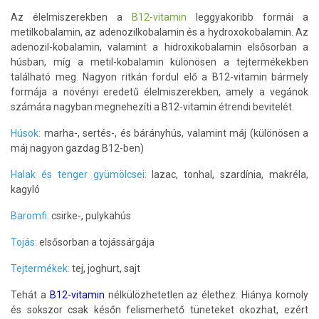
Az élelmiszerekben a
B12-vitamin
leggyakoribb formái a
metilkobalamin, az adenozilkobalamin és a hydroxokobalamin. Az
adenozil-kobalamin, valamint a hidroxikobalamin elsősorban a
húsban, míg a metil-kobalamin különösen a tejtermékekben
található meg. Nagyon ritkán fordul elő a B12-vitamin bármely
formája a növényi eredetű élelmiszerekben, amely a vegánok
számára nagyban megnehezíti a B12-vitamin étrendi bevitelét.
Húsok:
marha-, sertés-, és bárányhús, valamint máj (különösen a
máj nagyon gazdag B12-ben)
Halak és tenger gyümölcsei:
lazac, tonhal, szardínia, makréla,
kagyló
Baromfi:
csirke-, pulykahús
Tojás:
elsősorban a tojássárgája
Tejtermékek:
tej, joghurt, sajt
Tehát a
B12-vitamin
nélkülözhetetlen az élethez. Hiánya komoly
és sokszor csak későn felismerhető tüneteket okozhat, ezért