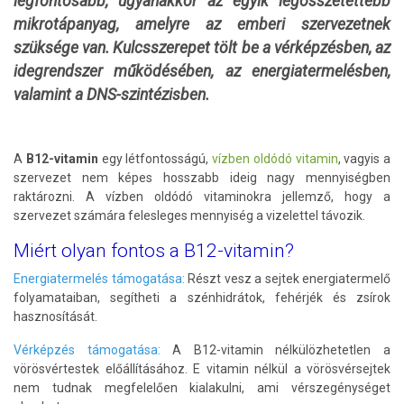
legfontosabb, ugyanakkor az egyik legösszetettebb
mikrotápanyag, amelyre az emberi szervezetnek
szüksége van. Kulcsszerepet tölt be a vérképzésben, az
idegrendszer működésében, az energiatermelésben,
valamint a DNS-szintézisben.
A
B12-vitamin
egy létfontosságú,
vízben oldódó vitamin
, vagyis a
szervezet nem képes hosszabb ideig nagy mennyiségben
raktározni. A vízben oldódó vitaminokra jellemző, hogy a
szervezet számára felesleges mennyiség a vizelettel távozik.
Miért olyan fontos a B12-vitamin?
Energiatermelés támogatása:
Részt vesz a sejtek energiatermelő
folyamataiban, segítheti a szénhidrátok, fehérjék és zsírok
hasznosítását.
Vérképzés támogatása:
A B12-vitamin nélkülözhetetlen a
vörösvértestek előállításához. E vitamin nélkül a vörösvérsejtek
nem tudnak megfelelően kialakulni, ami vérszegénységet