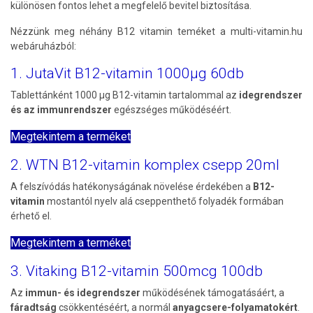
különösen fontos lehet a megfelelő bevitel biztosítása.
Nézzünk meg néhány B12 vitamin teméket a multi-vitamin.hu
webáruházból:
1. JutaVit B12-vitamin 1000µg 60db
Tablettánként 1000 µg B12-vitamin tartalommal az
idegrendszer
és az immunrendszer
egészséges működéséért.
Megtekintem a terméket
2. WTN B12-vitamin komplex csepp 20ml
A felszívódás hatékonyságának növelése érdekében a
B12-
vitamin
mostantól nyelv alá cseppenthető folyadék formában
érhető el.
Megtekintem a terméket
3. Vitaking B12-vitamin 500mcg 100db
Az
immun- és idegrendszer
működésének támogatásáért, a
fáradtság
csökkentéséért, a normál
anyagcsere-folyamatokért
.