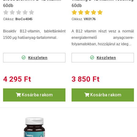
60db
60db
Cikksz.
BioCo4045
Cikksz.
VK0176
Bioaktív B12-vitamin, tablettánként
A B12 vitamin részt vesz a normál
1500 μg hatóanyag-tartalommal.
energiatermelő anyagcsere-
folyamatokban, hozzájárul az ideg...
Készleten
Készleten
4 295 Ft
3 850 Ft
Kosárba rakom
Kosárba rakom