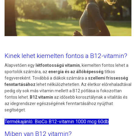
Kinek lehet kiemelten fontos a B12-vitamin?
Alapvetően egy
létfontosságú vitamin
, kiemelten fontos lehet a
sportolók számára, az
energia és az állóképesség
titkos
fegyvereként. Továbbá a diákok számára a
szellemi frissesség
fenntartásához
lehet nélkülözhetetlen. Az életkor előrehaladtával
pedig oly sok más vitamin mellett a B12 pótlása is fokozottan
fontos lehet.
B12 vitamin
az idősebb korosztálynak a vitalitás és
az idegrendszer egészségének fenntartásához nyújthat
segítséget.
Termékajánló: BioCo B12-vitamin 1000 mcg 60db
Miben van B12 vitamin?