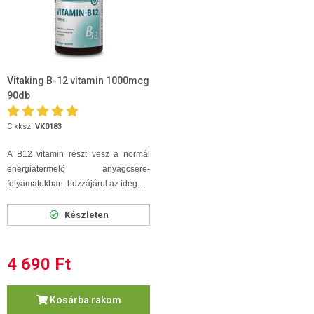
Vitaking B-12 vitamin 1000mcg
90db
Cikksz.
VK0183
A B12 vitamin részt vesz a normál
energiatermelő anyagcsere-
folyamatokban, hozzájárul az ideg...
Készleten
4 690 Ft
Kosárba rakom