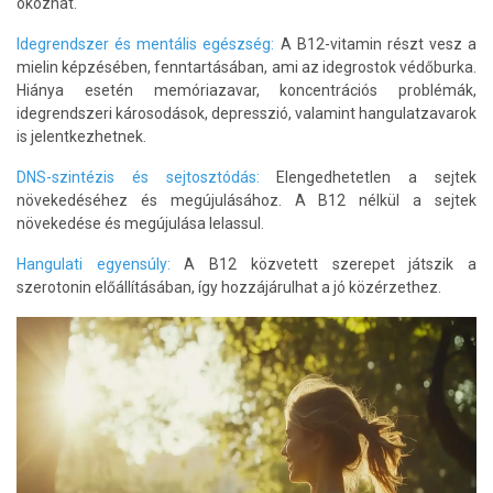
okozhat.
Idegrendszer és mentális egészség:
A B12-vitamin részt vesz a
mielin képzésében, fenntartásában, ami az idegrostok védőburka.
Hiánya esetén memóriazavar, koncentrációs problémák,
idegrendszeri károsodások, depresszió, valamint hangulatzavarok
is jelentkezhetnek.
DNS-szintézis és sejtosztódás:
Elengedhetetlen a sejtek
növekedéséhez és megújulásához. A B12 nélkül a sejtek
növekedése és megújulása lelassul.
Hangulati egyensúly:
A B12 közvetett szerepet játszik a
szerotonin előállításában, így hozzájárulhat a jó közérzethez.