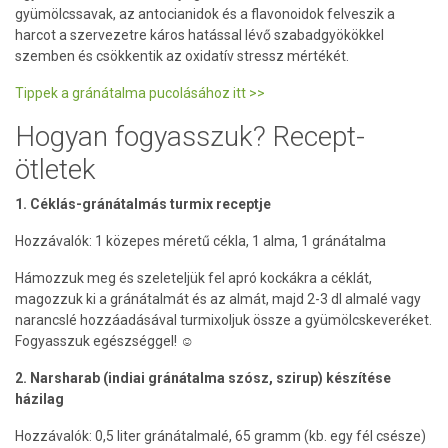
gyümölcssavak, az antocianidok és a flavonoidok felveszik a
harcot a szervezetre káros hatással lévő szabadgyökökkel
szemben és csökkentik az oxidatív stressz mértékét.
Tippek a gránátalma pucolásához itt >>
Hogyan fogyasszuk? Recept-
ötletek
1. Céklás-gránátalmás turmix receptje
Hozzávalók: 1 közepes méretű cékla, 1 alma, 1 gránátalma
Hámozzuk meg és szeleteljük fel apró kockákra a céklát,
magozzuk ki a gránátalmát és az almát, majd 2-3 dl almalé vagy
narancslé hozzáadásával turmixoljuk össze a gyümölcskeveréket.
Fogyasszuk egészséggel! ☺
2. Narsharab (indiai gránátalma szósz, szirup) készítése
házilag
Hozzávalók: 0,5 liter gránátalmalé, 65 gramm (kb. egy fél csésze)