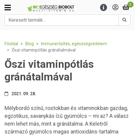
0
Kere
Főoldal
Blog
Immunerősítés, egészségvédelem
Őszi vitaminpótlás gránátalmával
Őszi vitaminpótlás
gránátalmával
2021. 09. 28.
Mélybordó színű, rostokban és vitaminokban gazdag,
egzotikus, savanykás ízű gyümölcs – mi az? A válasz
nem lehet más, mint a gránátalma. A Keletről
származó gyümölcs magas antioxidáns-tartalma