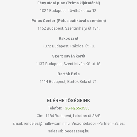
Fény utcai piac (Príma kijáratánál)
1024 Budapest, Lövőház utca 12.
Pólus Center (Pólus patikával szemben)
1152 Budapest, Szentmihályi út 131.
Rákóczi út
1072 Budapest, Rákóczi út 10.
Szent István körút
1137 Budapest, Szent István Körút 18.
Bartók Béla
1114 Budapest, Bartók Béla út 71.
ELÉRHETŐSÉGEINK
Telefon:
+36-1-255-0555
Cím: 1184 Budapest, Lakatos út 36/B
Email: rendeles@multi-vitamin.hu, Viszonteladói - Partneri - Sales:
sales@bioegeszseg.hu