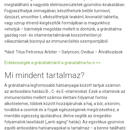
megtalálható a nagyobb élelmiszerüzletek gyümölcs-kirakatában.
Fogyaszthatjuk önmagában, készíthetünk belőle turmixot,
dzsúszt, smoothie-t, elkészíthetjük teaként, kivonatát tabletta,
vagy szirup étrend-kiegészítők formájában is magunkhoz
vehetjük – bármelyik megoldás mellett is döntünk, a gránátalma
gazdag rost- és vitamintartalmának köszönhetően jó
választásnak bizonyul az immunerősítés szempontjából.
*lásd: Titus Petronius Arbiter – Satyricon; Ovidius – Átváltozások
Érdekességek a gránátalmáról a granatalma.hu-n >>
Mi mindent tartalmaz?
A gránátalma legfontosabb hatóanyagai között tartjuk számon
az antioxidáns hatású B-, C- és E-vitaminokat. Ezek a vitaminok az
immunerősítés mellett számos élettani folyamat fontos
alkotóelemei, többek között hozzájárulnak a haj, a bőr, a köröm;
továbbá a csontok és a fogak egészségének megőrzéséhez, a
mentális egészség ápolásához, illetve segítik az öregedési
folyamatok lassítását („anti-aging” hatás). Az egzotikus gyümöcs
egyéb antioxidáns hatóanyagokat is tartalmaz – a benne található