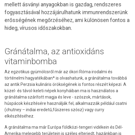
mellett ásványi anyagokban is gazdag, rendszeres
fogyasztásával hozzájárulhatunk immunrendszerünk
erősségének megőrzéséhez, ami különösen fontos a
hideg, vírusos időszakokban.
Gránátalma, az antioxidáns
vitaminbomba
Az egzotikus gyümölcsről már az ókori Róma irodalmi és
történelmi hagyatékában* is olvashatunk, a gránátalma továbbá
az antik Perzsia kulináris örökségének is fontos részét képezi. A
közel- és távol-keleti népek konyháiban ma is használatos a
gránátalma szárított magja és leve - szószok, mártások,
húspácok készítésére használják fel, alkalmazzák például csatni
(chutney – indiai eredetű,fűszeres szósz) vagy curry
elkészítéséhez.
A gránátalma ma már Európa földközi-tengeri vidékein és Dél-
Amerika melegebb területein is széles elterjedt, hazánkban is