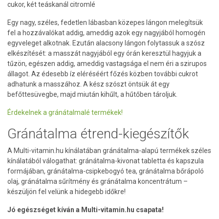
cukor, két teáskanál citromlé
Egy nagy, széles, fedetlen lábasban közepes lángon melegítsük
fel a hozzávalókat addig, ameddig azok egy nagyjából homogén
egyveleget alkotnak. Ezután alacsony lángon folytassuk a szósz
elkészítését: a masszát nagyjából egy órán keresztül hagyjuk a
tűzön, egészen addig, ameddig vastagsága el nem éri a szirupos
állagot. Az édesebb íz eléréséért főzés közben további cukrot
adhatunk a masszához. A kész szószt öntsük át egy
befőttesüvegbe, majd miután kihűlt, a hűtőben tároljuk.
Érdekelnek a gránátalmalé termékek!
Gránátalma étrend-kiegészítők
A Multi-vitamin.hu kínálatában gránátalma-alapú termékek széles
kínálatából válogathat: gránátalma-kivonat tabletta és kapszula
formájában, gránátalma-csipkebogyó tea, gránátalma bőrápoló
olaj, gránátalma sűrítmény és gránátalma koncentrátum –
készüljön fel velünk a hidegebb időkre!
Jó egészséget kíván a Multi-vitamin.hu csapata!