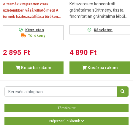
Kétszeresen koncentrált
A termék kifejezetten csak
gránátalma sűrítmény, tiszta,
üzleteinkben vásárolható meg! A
finomítatlan gránátalma léből....
termék házhozszállítása töréken...
Készleten
Készleten
Törékeny
2 895 Ft
4 890 Ft
Kosárba rakom
Kosárba rakom
Témáink
Népszerű cikkeink