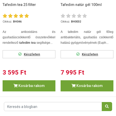
Tafedim tea 25 filter
Tafedim natúr gél 100ml
Cikksz.
BH046
Cikksz.
BH0032
Az antioxidáns és
A tafedim natúr gél főleg
gyulladáscsökkentő összetevőkkel
antibakteriális, gyulladás csökkentő
rendelkező
tafedim tea
segítsége...
hatású gyógynövényének (Euph...
Készleten
Készleten
3 595 Ft
7 995 Ft
Kosárba rakom
Kosárba rakom