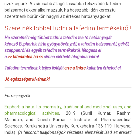
szükségünk. A zsírosabb állagú, lassabba felszívódó tafedim
balzsamot akkor alkalmazzuk, ha hosszabb időn keresztül
szeretnénk bőrünkön hagyni az értékes hatóanyagokat.
Szeretnék többet tudni a tafedim termékekről!
Ha szeretnél még többet tudni a tafedim tea fő hatóanyagát
képező Euphorbia hirta gyógynövényről, a tafedim balzsamról, gélről,
szappanról és egyéb tafedim termékekről, látogass el
a
>>
tafedimtea.hu
<<
címen elérhető blogoldaunkra!
Tafedim termékeink teljes listáját
erre a linkre
kattintva érheted el.
Jó egészséget kívánunk!
Forrásjegyzék:
Euphorbia hirta: Its chemistry, traditional and medicinal uses, and
pharmacological activities
, 2019 (Sunil Kumar, Rashmi
Malhotra, and Dinesh Kumar - Institute of Pharmaceutical
Sciences, Kurukshetra University, Kurukshetra-136 119, Haryana,
India)
(A felsorolt tulajdonságok részletes elemzését lásd az eredeti