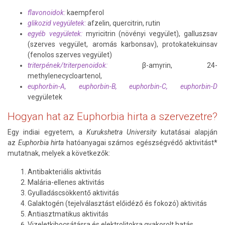
flavonoidok:
kaempferol
glikozid vegyületek:
afzelin, quercitrin, rutin
egyéb vegyületek:
myricitrin (növényi vegyület), galluszsav
(szerves vegyület, aromás karbonsav), protokatekuinsav
(fenolos szerves vegyület)
triterpének/triterpenoidok:
β-amyrin, 24-
methylenecycloartenol,
euphorbin-A, euphorbin-B, euphorbin-C, euphorbin-D
vegyületek
Hogyan hat az Euphorbia hirta a szervezetre?
Egy indiai egyetem, a
Kurukshetra University
kutatásai alapján
az
Euphorbia hirta
hatóanyagai számos egészségvédő aktivitást*
mutatnak, melyek a következők:
Antibakteriális aktivitás
Malária-ellenes aktivitás
Gyulladáscsökkentő aktivitás
Galaktogén (tejelválasztást előidéző és fokozó) aktivitás
Antiasztmatikus aktivitás
Vizeletkibocsátásra és elektrolitokra gyakorolt hatás