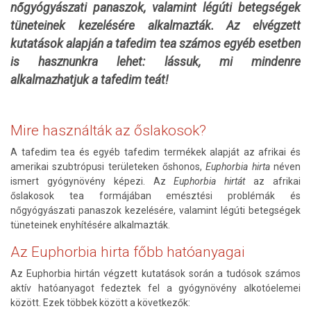
nőgyógyászati panaszok, valamint légúti betegségek
tüneteinek kezelésére alkalmazták. Az elvégzett
kutatások alapján a tafedim tea számos egyéb esetben
is hasznunkra lehet: lássuk, mi mindenre
alkalmazhatjuk a tafedim teát!
Mire használták az őslakosok?
A tafedim tea és egyéb tafedim termékek alapját az afrikai és
amerikai szubtrópusi területeken őshonos,
Euphorbia hirta
néven
ismert gyógynövény képezi. Az
Euphorbia hirtát
az afrikai
őslakosok tea formájában emésztési problémák és
nőgyógyászati panaszok kezelésére, valamint légúti betegségek
tüneteinek enyhítésére alkalmazták.
Az Euphorbia hirta főbb hatóanyagai
Az Euphorbia hirtán végzett kutatások során a tudósok számos
aktív hatóanyagot fedeztek fel a gyógynövény alkotóelemei
között. Ezek többek között a következők: