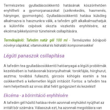
Természetes gyulladáscsökkentő hatásának köszönhetően
enyhítheti a gyomorpanaszokat (székrekedés, hasmenés,
hányinger, gyomorégés). Gyulladáscsökkentő hatása külsőleg
alkalmazva is hasznunkra válik, a tafedim gélt alkalkalmazhatjuk
a különféle csípések okozta viszketés enyhítésére, az
ekcéma/pikkelysömör tüneteinek csillapítására.
Termékajánló: Tafedim natúr gél 100 ml
-
Természetes bőrápoló
növényi olajokkal, vitaminokkal és hidratáló komponensekkel
Légúti panaszok csillapítása
A tafedim tea gyulladáscsökkentő hatóanyagai a légúti problémák
kezelésében is hatásosnak bizonyulhatnak: torokfájás, hörghurut,
asztma; továbbá fullasztó, görcsös köhögés esetén a tea
csökkentheti a kellemetlen légúti irritációt. Fontos: a tafedim tea
nem helyettesíti az orvos által felírt gyógyszert és kezelést!
Ekcéma - a bőrirritáció enyhítésére
A tafedim gél hűsítő hatása révén azonnali enyhülést nyújthat az
irritált bőr számára. Válasszuk ezt, ha azonnali megoldásra van