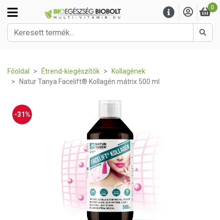
0
Kere
Főoldal
Étrend-kiegészítők
Kollagének
Natur Tanya Facelift® Kollagén mátrix 500 ml
-31%