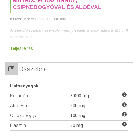
MÁTRIX, ELASZTINNAL,
CSIPKEBOGYÓVAL ÉS ALOÉVAL
Kiszerelés:
500 ml / 20 napi adag
A specifikációban szereplő mennyiségek a napi adagra (25 ml)
vonatkoznak.
Teljes leírás
A NATUR TANYA® FACELIFT® KOLLAGÉN ELŐEMÉSZTETT
HALKOLLAGÉN PEPTIDJEI, AZ ALACSONY
MOLEKULATÖMEGNEK (1000-3000 DALTON), ÉS A LIKVID
Összetétel
FORMÁNAK KÖSZÖNHETŐEN, GYORSAN HASZNOSÍTHATÓ
KOLLAGÉNT BIZTOSÍTANAK A SZERVEZET SZÁMÁRA.
TERMÉKÜNK PROLASTIN® ÖSSZETEVŐJE, TISZTÍTOTT,
Hatóanyagok
HIDROLIZÁLT ELASZTIN, AMELYET HALAK (TŐKEHAL
FAJTÁKBÓL ÉS LEPÉNYHALBÓL) BŐRÉBŐL ENZIMATIKUS
Kollagén
3 000 mg
HIDROLÍZISSEL VONNAK KI. A PROLASTIN® ELASZTIN EGY
Aloe Vera
200 mg
OLYAN RUGALMAS ÖSSZETEVŐ, AMELYNEK MOLEKULATÖMEGE
1400 DA.
Csipkebogyó
100 mg
GYORSAN HASZNOSÍTHATÓ FOLYÉKONY HALKOLLAGÉN
Elasztin
30 mg
PEPTID ADAGONKÉNT
HOZZÁADOTT TENGERI ELASZTINNAL, ALOÉVAL ÉS