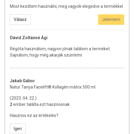
Hatóanyagok a napi adagban
(25 ml-ben)
Most kezdtem használni, meg vagyok elegedve a termékkel.
Hidrolizált kollagén peptidek
3000 mg
Válasz
Jelentem
Szárított Aloe vera gél
200 mg
Csipkebogyó (
Rosa canina L.
)
100 mg
Dávid Zoltánné Ági
gyümölcs kivonat
Régóta használom, nagyon jónak találom a terméket.
Tengeri elasztin
30 mg
Sajnálom, hogy még akarják szüntetni
200 mg szárított Aloe vera, 40 g friss gélnek felel meg.
TOVÁBBI TUDNIVALÓK
Jakab Gábor
Natur Tanya Facelift® Kollagén mátrix 500 ml
Tárolás: Száraz, hűvös helyen, gyermekek elől elzárva tartandó!
Felbontás után hűtőben tárolandó!
(2023. 04. 22.)
2
ember találta ezt hasznosnak
UNI EN ISO 9001:2015 tanúsítvánnyal rendelkező gyártó, aki a
termékbiztonság és az egyenletes termékminőség érdekében
Hasznos ez az értékelés?
alkalmazza a GMP (Good Manufacturing Practice) rendszert. A
minőségbiztosítási rendszert a CERTIQUALITY minősítette.
Igen