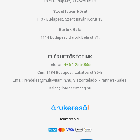
1072 Budapest, Rákóczi út 10.
Szent István körút
1137 Budapest, Szent István Körút 18.
Bartók Béla
1114 Budapest, Bartók Béla út 71.
ELÉRHETŐSÉGEINK
Telefon:
+36-1-255-0555
Cím: 1184 Budapest, Lakatos út 36/B
Email: rendeles@multi-vitamin.hu, Viszonteladói - Partneri - Sales:
sales@bioegeszseg.hu
Árukereső.hu