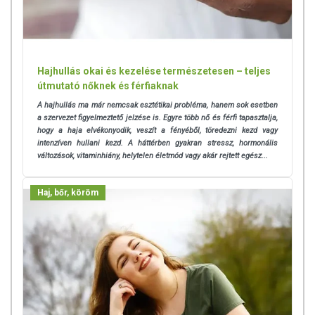
Hajhullás okai és kezelése természetesen – teljes
útmutató nőknek és férfiaknak
A hajhullás ma már nemcsak esztétikai probléma, hanem sok esetben
a szervezet figyelmeztető jelzése is. Egyre több nő és férfi tapasztalja,
hogy a haja elvékonyodik, veszít a fényéből, töredezni kezd vagy
intenzíven hullani kezd. A háttérben gyakran stressz, hormonális
változások, vitaminhiány, helytelen életmód vagy akár rejtett egész...
Haj, bőr, köröm