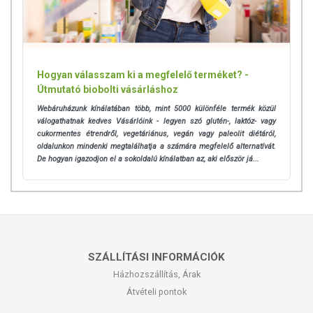
Hogyan válasszam ki a megfelelő terméket? -
Útmutató biobolti vásárláshoz
Webáruházunk kínálatában több, mint 5000 különféle termék közül
válogathatnak kedves Vásárlóink - legyen szó glutén-, laktóz- vagy
cukormentes étrendről, vegetáriánus, vegán vagy paleolit diétáról,
oldalunkon mindenki megtalálhatja a számára megfelelő alternatívát.
De hogyan igazodjon el a sokoldalú kínálatban az, aki először já...
SZÁLLÍTÁSI INFORMÁCIÓK
Házhozszállítás, Árak
Átvételi pontok