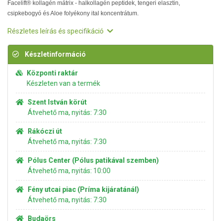
Facelift® kollagén mátrix - halkollagén peptidek, tengeri elasztin,
csipkebogyó és Aloe folyékony ital koncentrátum.
Részletes leírás és specifikáció
Készletinformáció
Központi raktár
Készleten van a termék
Szent István körút
Átvehető ma, nyitás: 7:30
Rákóczi út
Átvehető ma, nyitás: 7:30
Pólus Center (Pólus patikával szemben)
Átvehető ma, nyitás: 10:00
Fény utcai piac (Príma kijáratánál)
Átvehető ma, nyitás: 7:30
Budaörs