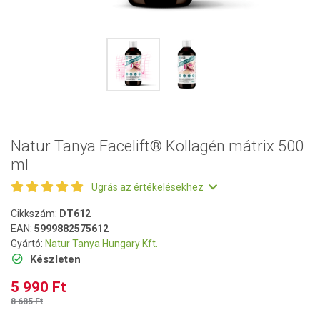
Natur Tanya Facelift® Kollagén mátrix 500
ml
Ugrás az értékelésekhez
Cikkszám:
DT612
EAN:
5999882575612
Gyártó:
Natur Tanya Hungary Kft.
Készleten
5 990 Ft
8 685 Ft