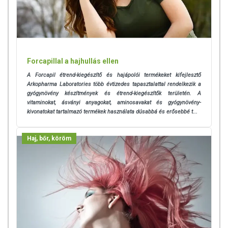
Forcapillal a hajhullás ellen
A Forcapil étrend-kiegészítő és hajápolói termékeket kifejlesztő
Arkopharma Laboratories több évtizedes tapasztalattal rendelkezik a
gyógynövény készítmények és étrend-kiegészítők területén. A
vitaminokat, ásványi anyagokat, aminosavakat és gyógynövény-
kivonatokat tartalmazó termékek használata dúsabbá és erősebbé t...
Haj, bőr, köröm