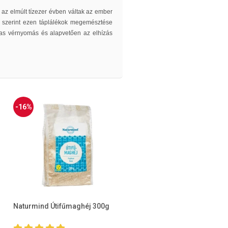
 az elmúlt tízezer évben váltak az ember
k szerint ezen táplálékok megemésztése
agas vérnyomás és alapvetően az elhízás
-16%
Naturmind Útifűmaghéj 300g