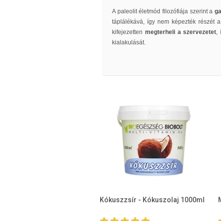
A paleolit életmód filozófiája szerint a
g
táplálékává, így nem képezték részét 
kifejezetten
megterheli
a
szervezetet
,
kialakulását.
Kókuszzsír - Kókuszolaj 1000ml