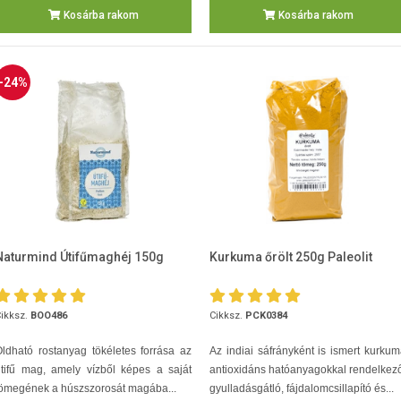
Kosárba rakom
Kosárba rakom
-24%
Naturmind Útifűmaghéj 150g
Kurkuma őrölt 250g Paleolit
ikksz.
BOO486
Cikksz.
PCK0384
ldható rostanyag tökéletes forrása az
Az indiai sáfrányként is ismert kurku
tifű mag, amely vízből képes a saját
antioxidáns hatóanyagokkal rendelkez
ömegének a húszszorosát magába...
gyulladásgátló, fájdalomcsillapító és...