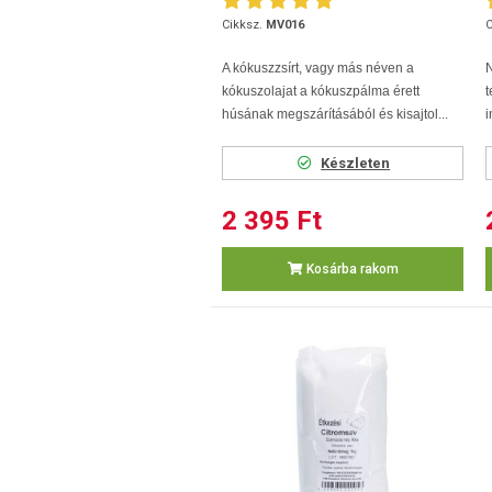
Cikksz.
MV016
C
A kókuszzsírt, vagy más néven a
kókuszolajat a kókuszpálma érett
húsának megszárításából és kisajtol...
i
Készleten
2 395 Ft
Kosárba rakom