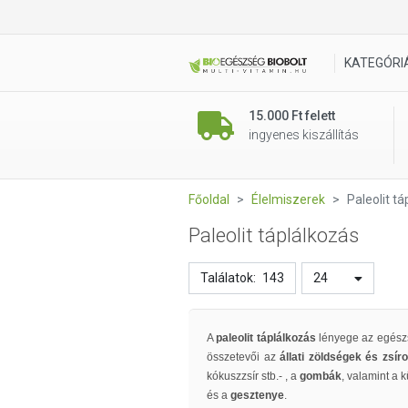
KATEGÓRI
15.000 Ft felett
ingyenes kiszállítás
Főoldal
Élelmiszerek
Paleolit t
Paleolit táplálkozás
Találatok:
143
24
A
paleolit táplálkozás
lényege az egész
összetevői az
állati zöldségek és zsír
kókuszzsír stb.- , a
gombák
, valamint a
és a
gesztenye
.