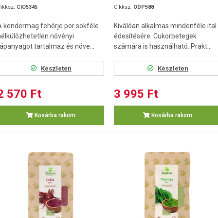
ikksz.
CIO5345
Cikksz.
ODP588
A kendermag fehérje por sokféle
Kiválóan alkalmas mindenféle ital
nélkülözhetetlen növényi
édesítésére. Cukorbetegek
tápanyagot tartalmaz és növe...
számára is használható. Prakt...
Készleten
Készleten
2 570 Ft
3 995 Ft
Kosárba rakom
Kosárba rakom