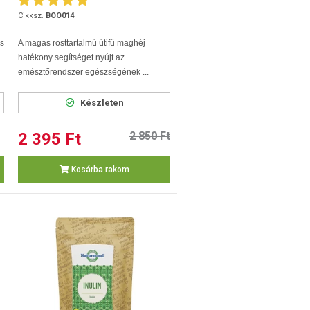
Cikksz.
BOO014
és
A magas rosttartalmú útifű maghéj
hatékony segítséget nyújt az
emésztőrendszer egészségének ...
Készleten
2 395 Ft
2 850 Ft
Kosárba rakom