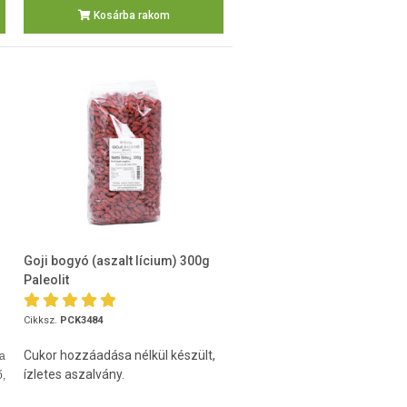
Kosárba rakom
Goji bogyó (aszalt lícium) 300g
Paleolit
Cikksz.
PCK3484
Cukor hozzáadása nélkül készült,
ma
ízletes aszalvány.
ő,