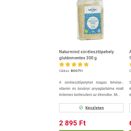
Naturmind sörélesztőpehely
gluténmentes 300 g
Cikksz.
BOO711
C
A sörélesztőpelyhet magas fehérje-,
vitamin és ásványi anyagtartalma miatt
érdemes beilleszteni az étrendbe. Mi...
é
Készleten
2 895 Ft