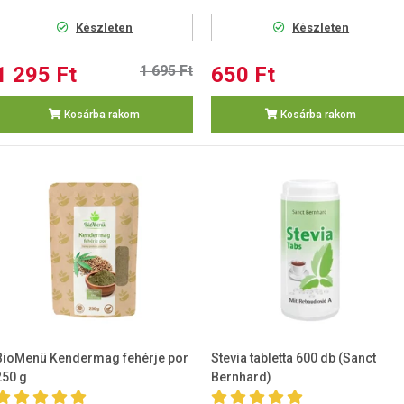
Készleten
Készleten
1 295 Ft
1 695 Ft
650 Ft
Kosárba rakom
Kosárba rakom
BioMenü Kendermag fehérje por
Stevia tabletta 600 db (Sanct
250 g
Bernhard)