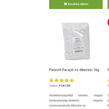
Kosárba rakom
Paleolit Parajdi só étkezési 1kg
Cikksz.
PCK1725
C
Adalékanyagoktól mentes, magas
O
ásványianyag-tartalmú, vegyes
ú
szemcseméretű étkezési só.
t