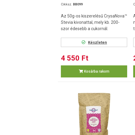
Cikksz.
BB099
C
Az 50g-os kiszerelésű CrysaNova™
Stevia kivonattal, mely kb. 200-
szor édesebb a cukornál.
Készleten
4 550 Ft
Kosárba rakom