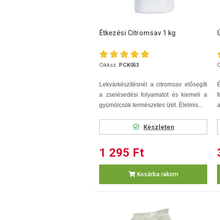
Étkezési Citromsav 1 kg
Cikksz.
PCK053
C
Lekvárkészítésnél a citromsav elősegíti
É
a zselésedési folyamatot és kiemeli a
f
gyümölcsök természetes ízét. Élelmis...
a
Készleten
1 295 Ft
Kosárba rakom