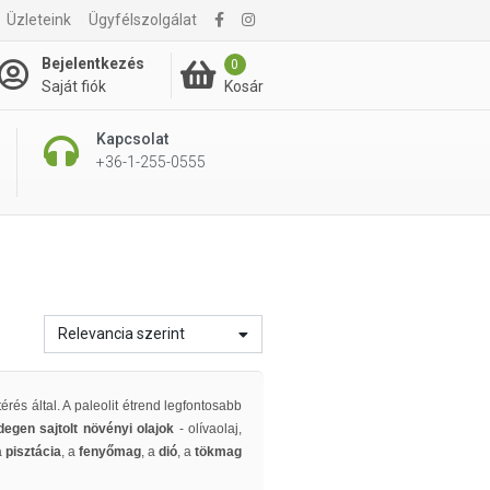
Üzleteink
Ügyfélszolgálat
Bejelentkezés
0
Kosár
Saját fiók
Kapcsolat
+36-1-255-0555
Relevancia szerint
térés által. A paleolit étrend legfontosabb
egen sajtolt növényi olajok
- olívaolaj,
a
pisztácia
, a
fenyőmag
, a
dió
, a
tökmag