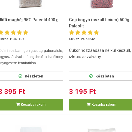
Útifű maghéj 95% Paleolit 400 g
Goji bogyó (aszalt lícium) 500g
Paleolit
ikksz.
PCK1107
Cikksz.
PCK3842
Cukor hozzáadása nélkül készült,
lelmi rostban igen gazdag gabonaféle,
ízletes aszalvány.
ogyasztásával elősegíthető a hatékony
nyagcsere fenntartása.
Készleten
Készleten
3 395 Ft
3 195 Ft
Kosárba rakom
Kosárba rakom