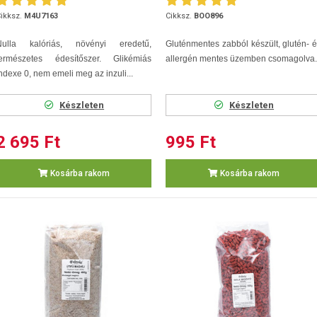
ikksz.
M4U7163
Cikksz.
BOO896
Nulla kalóriás, növényi eredetű,
Gluténmentes zabból készült, glutén- 
természetes édesítőszer. Glikémiás
allergén mentes üzemben csomagolva.
ndexe 0, nem emeli meg az inzuli...
Készleten
Készleten
2 695 Ft
995 Ft
Kosárba rakom
Kosárba rakom