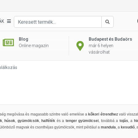
ÁK
Keresés
Blog
Budapest és Budaörs
Online magazin
már 6 helyen
vásárolhat
áplálkozás
ség megóvása és magasabb szintre való emelése a
kőkori étrendhez
való vissza
ok
,
húsok
,
gyümölcsök
,
halfélék
és a
tenger gyümölcsei
, továbbá a
tojás
, a
hid
 különböző magvak és csonthéjas gyümölcsök, mint például a
mandula
, a
kesudió
, 