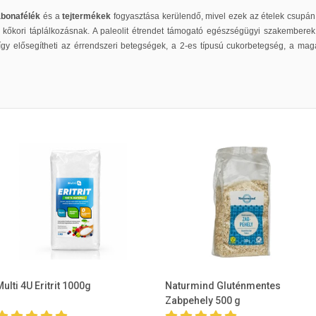
abonafélék
és a
tejtermékek
fogyasztása kerülendő, mivel ezek az ételek csupán
a kőkori táplálkozásnak. A paleolit étrendet támogató egészségügyi szakembere
 így elősegítheti az érrendszeri betegségek, a 2-es típusú cukorbetegség, a m
Multi 4U Eritrit 1000g
Naturmind Gluténmentes
Zabpehely 500 g