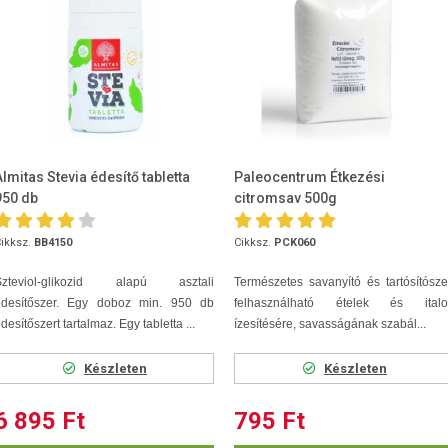
Almitas Stevia édesítő tabletta
Paleocentrum Étkezési
950 db
citromsav 500g
ikksz.
BB4150
Cikksz.
PCK060
Szteviol-glikozid alapú asztali
Természetes savanyító és tartósítósze
édesítőszer. Egy doboz min. 950 db
felhasználható ételek és italo
desítőszert tartalmaz. Egy tabletta ...
ízesítésére, savasságának szabál...
Készleten
Készleten
6 895 Ft
795 Ft