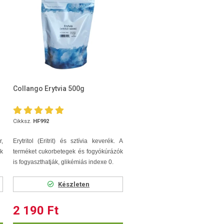
Collango Erytvia 500g
Cikksz.
HF992
r,
Erytritol (Eritrit) és sztívia keverék. A
k
terméket cukorbetegek és fogyókúrázók
is fogyaszthatják, glikémiás indexe 0.
Készleten
2 190 Ft