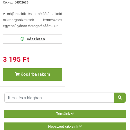
Cikksz.
DRC2626
A májfunkciók és a bélflórát alkotó
mikroorganizmusok természetes
egyensúlyának támogatásáért - 7-f...
Készleten
3 195 Ft
Kosárba rakom
Témáink
Népszerű cikkeink