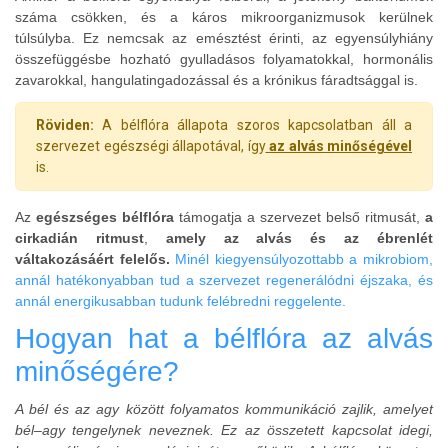
száma csökken, és a káros mikroorganizmusok kerülnek
túlsúlyba. Ez nemcsak az emésztést érinti, az egyensúlyhiány
összefüggésbe hozható gyulladásos folyamatokkal, hormonális
zavarokkal, hangulatingadozással és a krónikus fáradtsággal is.
Röviden:
A bélflóra állapota szoros kapcsolatban áll a
szervezet egészségi állapotával, így
az alvás minőségével
is.
Az
egészséges bélflóra
támogatja a szervezet belső ritmusát,
a
cirkadián ritmust
,
amely az alvás és az ébrenlét
váltakozásáért felelős.
Minél kiegyensúlyozottabb a mikrobiom,
annál hatékonyabban tud a szervezet regenerálódni éjszaka, és
annál energikusabban tudunk felébredni reggelente.
Hogyan hat a bélflóra az alvás
minőségére?
A bél és az agy között folyamatos kommunikáció zajlik, amelyet
bél–agy tengelynek neveznek. Ez az összetett kapcsolat idegi,