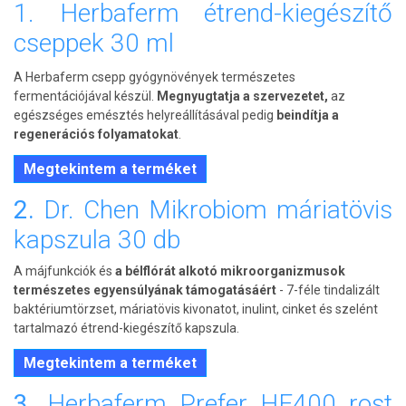
1. Herbaferm étrend-kiegészítő
cseppek 30 ml
A Herbaferm csepp gyógynövények természetes
fermentációjával készül.
Megnyugtatja a szervezetet,
az
egészséges emésztés helyreállításával pedig
beindítja a
regenerációs folyamatokat
.
Megtekintem a terméket
2.
Dr. Chen Mikrobiom máriatövis
kapszula 30 db
A májfunkciók és
a bélflórát alkotó mikroorganizmusok
természetes egyensúlyának támogatásáért
- 7-féle tindalizált
baktériumtörzset, máriatövis kivonatot, inulint, cinket és szelént
tartalmazó étrend-kiegészítő kapszula.
Megtekintem a terméket
3.
Herbaferm Prefer HF400 rost