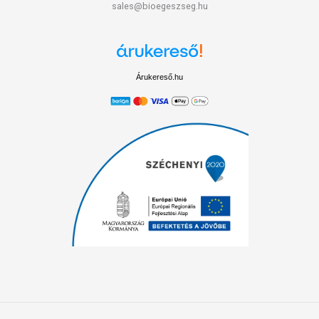
sales@bioegeszseg.hu
Árukereső.hu