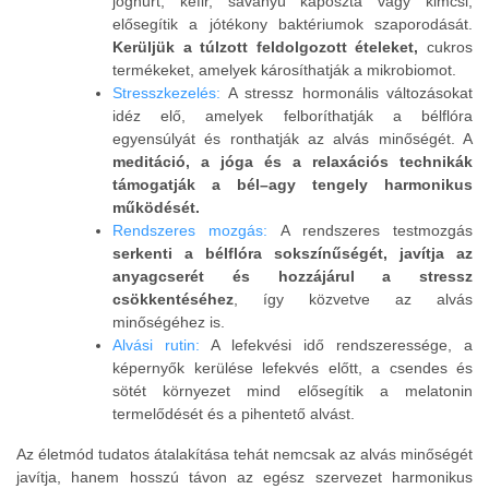
joghurt, kefir, savanyú káposzta vagy kimcsi,
elősegítik a jótékony baktériumok szaporodását.
Kerüljük a túlzott feldolgozott ételeket,
cukros
termékeket, amelyek károsíthatják a mikrobiomot.
Stresszkezelés:
A stressz hormonális változásokat
idéz elő, amelyek felboríthatják a bélflóra
egyensúlyát és ronthatják az alvás minőségét. A
meditáció, a jóga és a relaxációs technikák
támogatják a bél–agy tengely harmonikus
működését.
Rendszeres mozgás:
A rendszeres testmozgás
serkenti a bélflóra sokszínűségét, javítja az
anyagcserét és hozzájárul a stressz
csökkentéséhez
, így közvetve az alvás
minőségéhez is.
Alvási rutin:
A lefekvési idő rendszeressége, a
képernyők kerülése lefekvés előtt, a csendes és
sötét környezet mind elősegítik a melatonin
termelődését és a pihentető alvást.
Az életmód tudatos átalakítása tehát nemcsak az alvás minőségét
javítja, hanem hosszú távon az egész szervezet harmonikus