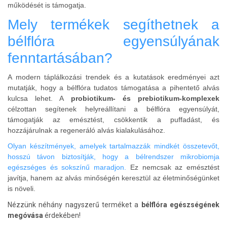
működését is támogatja.
Mely termékek segíthetnek a
bélflóra egyensúlyának
fenntartásában?
A modern táplálkozási trendek és a kutatások eredményei azt
mutatják, hogy a bélflóra tudatos támogatása a pihentető alvás
kulcsa lehet. A
probiotikum- és prebiotikum-komplexek
célzottan segítenek helyreállítani a bélflóra egyensúlyát,
támogatják az emésztést, csökkentik a puffadást, és
hozzájárulnak a regeneráló alvás kialakulásához.
Olyan készítmények, amelyek tartalmazzák mindkét összetevőt,
hosszú távon biztosítják, hogy a bélrendszer mikrobiomja
egészséges és sokszínű maradjon.
Ez nemcsak az emésztést
javítja, hanem az alvás minőségén keresztül az életminőségünket
is növeli.
Nézzünk néhány nagyszerű terméket a
bélflóra egészségének
megóvása
érdekében!