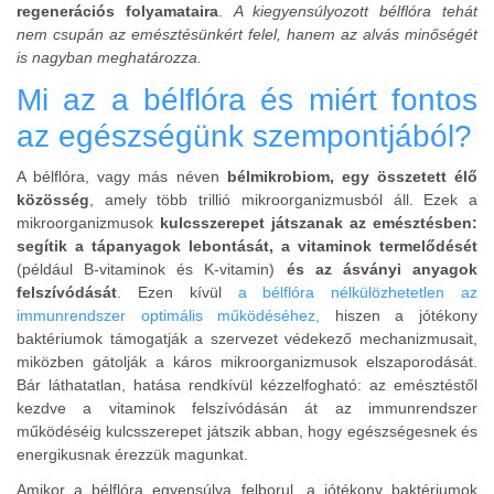
regenerációs folyamataira
.
A kiegyensúlyozott bélflóra tehát
nem csupán az emésztésünkért felel, hanem az alvás minőségét
is nagyban meghatározza.
Mi az a bélflóra és miért fontos
az egészségünk szempontjából?
A bélflóra, vagy más néven
bélmikrobiom, egy összetett élő
közösség
, amely több trillió mikroorganizmusból áll. Ezek a
mikroorganizmusok
kulcsszerepet játszanak az emésztésben:
segítik a tápanyagok lebontását, a vitaminok termelődését
(például B-vitaminok és K-vitamin)
és az ásványi anyagok
felszívódását
. Ezen kívül
a bélflóra nélkülözhetetlen az
immunrendszer optimális működéséhez,
hiszen a jótékony
baktériumok támogatják a szervezet védekező mechanizmusait,
miközben gátolják a káros mikroorganizmusok elszaporodását.
Bár láthatatlan, hatása rendkívül kézzelfogható: az emésztéstől
kezdve a vitaminok felszívódásán át az immunrendszer
működéséig kulcsszerepet játszik abban, hogy egészségesnek és
energikusnak érezzük magunkat.
Amikor a bélflóra egyensúlya felborul, a jótékony baktériumok