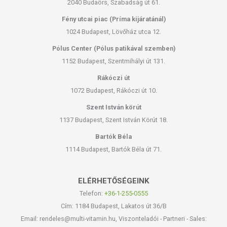
2040 Budaörs, Szabadság út 61.
Fény utcai piac (Príma kijáratánál)
1024 Budapest, Lövőház utca 12.
Pólus Center (Pólus patikával szemben)
1152 Budapest, Szentmihályi út 131.
Rákóczi út
1072 Budapest, Rákóczi út 10.
Szent István körút
1137 Budapest, Szent István Körút 18.
Bartók Béla
1114 Budapest, Bartók Béla út 71.
ELÉRHETŐSÉGEINK
Telefon:
+36-1-255-0555
Cím: 1184 Budapest, Lakatos út 36/B
Email: rendeles@multi-vitamin.hu, Viszonteladói - Partneri - Sales: