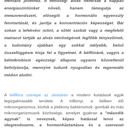
mentális jólléthez. A minőségi alvás nemcsak a nappali
energiaszintünket növeli, hanem támogatja az
immunrendszert, elősegíti a hormonális egyensúly
fenntartását, és javítja a koncentrációs képességet. Bár
sokan a lefekvési rutint, a sötét szobát vagy a megfelelő
matracot tartják az alvás minőségének legfőbb tényezőinek,
a tudomány újabban egy sokkal mélyebb, belső
összefüggésre hívja fel a figyelmet. A bélflóránk, vagyis a
bélmikrobiom egészségi állapota ugyanis közvetlenül
befolyásolja, mennyire tudunk nyugodtan és regeneráló
módon aludni.
A
bélflóra szerepe az alvásban
a modern kutatások egyik
legizgalmasabb területe. A trilliónyi, a bélben élő
mikroorganizmus, köztük a jótékony baktériumok, gombák és más
mikroorganizmusok közössége, amelyet gyakran
a “második
agynak” is neveznek, képes hatással lenni az
idegrendszerre, a hormonháztartásra és a szervezet