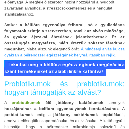
előanyaga. A megfelelő szerotoninszint hozzájárul a nyugodt,
zavartalan alváshoz, a stresszcsökkentéshez és a hangulat
stabilizálásához.
Amikor
a bélflóra egyensúlya felborul, nő a gyulladásos
folyamatok szintje a szervezetben, romlik az alvás minősége,
és gyakori éjszakai ébredések jelentkezhetnek
.
Ez az
összefüggés magyarázza, miért érezzük sokszor fáradtnak
magunkat
, hiába alszunk elegendő órát.
A minőségi alvás kulcsa
gyakran a bélrendszer egészségének helyreállításában rejlik.
Tekintsd meg a bélflóra egészségének megóvására
szánt termékeinket az alábbi linkre kattintva!
Probiotikumok és prebiotikumok:
hogyan támogatják az alvást?
A
probiotikumok
élő jótékony baktériumok
, amelyek
hozzájárulnak a bélflóra egyensúlyának fenntartásához
. A
prebiotikumok
pedig a
jótékony baktériumok “táplálékai”,
amelyek elősegítik szaporodásukat és aktivitásukat. A kettő együtt
biztosítja, hogy a bélrendszer mikrobiomja sokszínű és