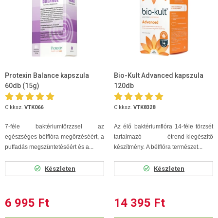
Protexin Balance kapszula
Bio-Kult Advanced kapszula
60db (15g)
120db
Cikksz.
VTK066
Cikksz.
VTK8328
7-féle baktériumtörzzsel az
Az élő baktériumflóra 14-féle törzsét
egészséges bélflóra megőrzéséért, a
tartalmazó étrend-kiegészítő
puffadás megszüntetéséért és a...
készítmény. A bélflóra természet...
Készleten
Készleten
6 995 Ft
14 395 Ft