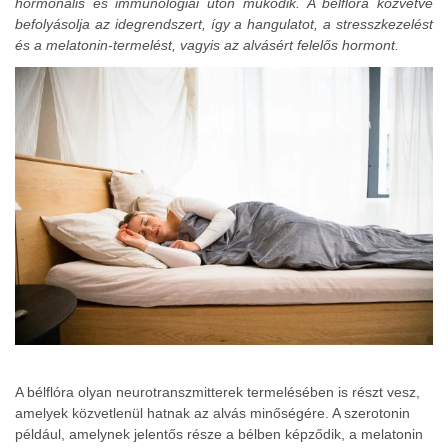
hormonális és immunológiai úton működik. A bélflóra közvetve
befolyásolja az idegrendszert, így a hangulatot, a stresszkezelést
és a melatonin-termelést, vagyis az alvásért felelős hormont.
A bélflóra olyan neurotranszmitterek termelésében is részt vesz,
amelyek közvetlenül hatnak az alvás minőségére. A szerotonin
például, amelynek jelentős része a bélben képződik, a melatonin