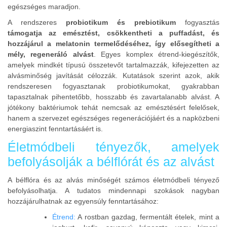
egészséges maradjon.
A rendszeres
probiotikum és prebiotikum
fogyasztás
támogatja az emésztést, csökkentheti a puffadást, és
hozzájárul a melatonin termelődéséhez, így elősegítheti a
mély, regeneráló alvást
. Egyes komplex étrend-kiegészítők,
amelyek mindkét típusú összetevőt tartalmazzák, kifejezetten az
alvásminőség javítását célozzák. Kutatások szerint azok, akik
rendszeresen fogyasztanak probiotikumokat, gyakrabban
tapasztalnak pihentetőbb, hosszabb és zavartalanabb alvást. A
jótékony baktériumok tehát nemcsak az emésztésért felelősek,
hanem a szervezet egészséges regenerációjáért és a napközbeni
energiaszint fenntartásáért is.
Életmódbeli tényezők, amelyek
befolyásolják a bélflórát és az alvást
A bélflóra és az alvás minőségét számos életmódbeli tényező
befolyásolhatja. A tudatos mindennapi szokások nagyban
hozzájárulhatnak az egyensúly fenntartásához:
Étrend:
A rostban gazdag, fermentált ételek, mint a