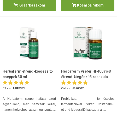
Kosárba rakom
Kosárba rakom
Herbaferm étrend-kiegészítő
Herbaferm Prefer HF400 rost
cseppek 30 ml
étrend-kiegészítő kapszula
14db
Cikksz.
HBF4371
Cikksz.
HBF0007
A Herbaferm csepp hatása azért
Prebiotkus, természetes
egyedülálló, mert nemcsak kezel,
fermentációval feltárt rostartalmú
hanem helyrehoz, azaz megnyugtat...
étrend-kiegészítő kapszula a t...