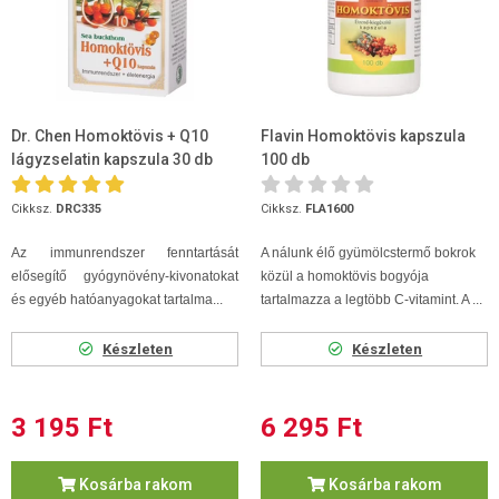
Dr. Chen Homoktövis + Q10
Flavin Homoktövis kapszula
lágyzselatin kapszula 30 db
100 db
Cikksz.
DRC335
Cikksz.
FLA1600
Az immunrendszer fenntartását
A nálunk élő gyümölcstermő bokrok
elősegítő gyógynövény-kivonatokat
közül a homoktövis bogyója
és egyéb hatóanyagokat tartalma...
tartalmazza a legtöbb C-vitamint. A ...
Készleten
Készleten
3 195 Ft
6 295 Ft
Kosárba rakom
Kosárba rakom