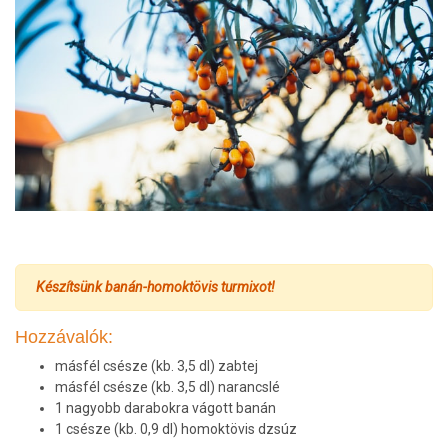
Készítsünk banán-homoktövis turmixot!
Hozzávalók:
másfél csésze (kb. 3,5 dl) zabtej
másfél csésze (kb. 3,5 dl) narancslé
1 nagyobb darabokra vágott banán
1 csésze (kb. 0,9 dl) homoktövis dzsúz