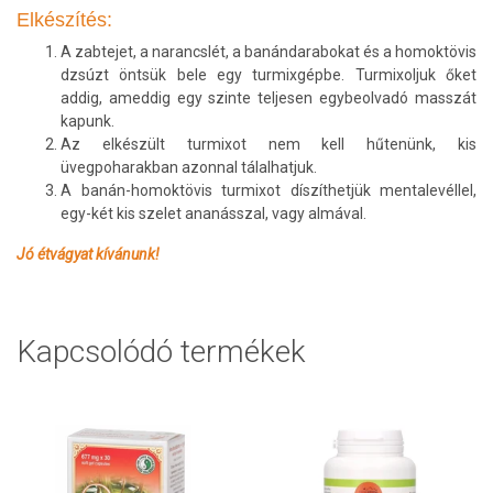
Elkészítés:
A zabtejet, a narancslét, a banándarabokat és a homoktövis
dzsúzt öntsük bele egy turmixgépbe. Turmixoljuk őket
addig, ameddig egy szinte teljesen egybeolvadó masszát
kapunk.
Az elkészült turmixot nem kell hűtenünk, kis
üvegpoharakban azonnal tálalhatjuk.
A banán-homoktövis turmixot díszíthetjük mentalevéllel,
egy-két kis szelet ananásszal, vagy almával.
Jó étvágyat kívánunk!
Kapcsolódó termékek