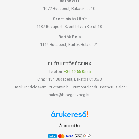
Rákóczi út
1072 Budapest, Rákóczi út 10.
Szent István körút
1137 Budapest, Szent István Körút 18.
Bartók Béla
1114 Budapest, Bartók Béla út 71.
ELÉRHETŐSÉGEINK
Telefon:
+36-1-255-0555
Cím: 1184 Budapest, Lakatos út 36/B
Email: rendeles@multi-vitamin.hu, Viszonteladói - Partneri - Sales:
sales@bioegeszseg.hu
Árukereső.hu