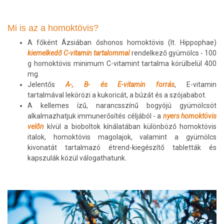
Mi is az a homoktövis?
A főként Ázsiában őshonos homoktövis (lt. Hippophae)
kiemelkedő C-vitamin tartalommal
rendelkező gyümölcs - 100
g homoktövis minimum C-vitamint tartalma körülbelül 400
mg.
Jelentős
A-, B- és E-vitamin forrás
, E-vitamin
tartalmával lekörözi a kukoricát, a búzát és a szójababot.
A kellemes ízű, narancsszínű bogyójú gyümölcsöt
alkalmazhatjuk immunerősítés céljából - a
nyers homoktövis
velőn
kívül a bioboltok kínálatában különböző homoktövis
italok, homoktövis magolajok, valamint a gyümölcs
kivonatát tartalmazó étrend-kiegészítő tabletták és
kapszulák közül válogathatunk.