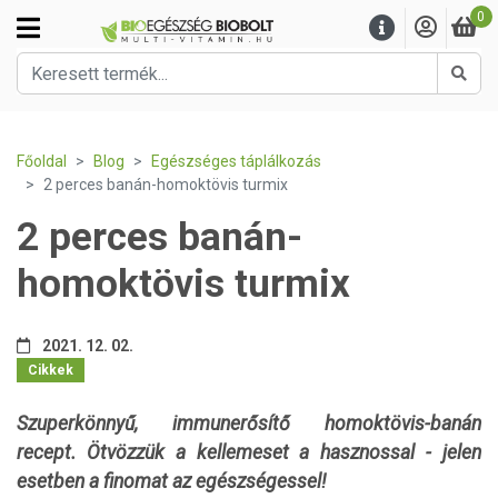
0
Kere
Főoldal
Blog
Egészséges táplálkozás
2 perces banán-homoktövis turmix
2 perces banán-
homoktövis turmix
2021. 12. 02.
Cikkek
Szuperkönnyű, immunerősítő homoktövis-banán
recept. Ötvözzük a kellemeset a hasznossal - jelen
esetben a finomat az egészségessel!