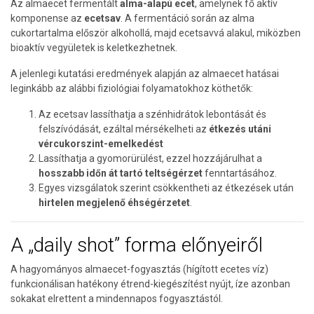
Az almaecet fermentált
alma-alapú ecet
, amelynek fő aktív
komponense az
ecetsav
. A fermentáció során az alma
cukortartalma először alkohollá, majd ecetsavvá alakul, miközben
bioaktív vegyületek is keletkezhetnek.
A jelenlegi kutatási eredmények alapján az almaecet hatásai
leginkább az alábbi fiziológiai folyamatokhoz köthetők:
Az ecetsav lassíthatja a szénhidrátok lebontását és
felszívódását, ezáltal mérsékelheti az
étkezés utáni
vércukorszint-emelkedést
Lassíthatja a gyomorürülést, ezzel hozzájárulhat a
hosszabb időn át tartó teltségérzet
fenntartásához.
Egyes vizsgálatok szerint csökkentheti az étkezések után
hirtelen megjelenő éhségérzetet
.
A „daily shot” forma előnyeiről
A hagyományos almaecet-fogyasztás (hígított ecetes víz)
funkcionálisan hatékony étrend-kiegészítést nyújt, íze azonban
sokakat elrettent a mindennapos fogyasztástól.