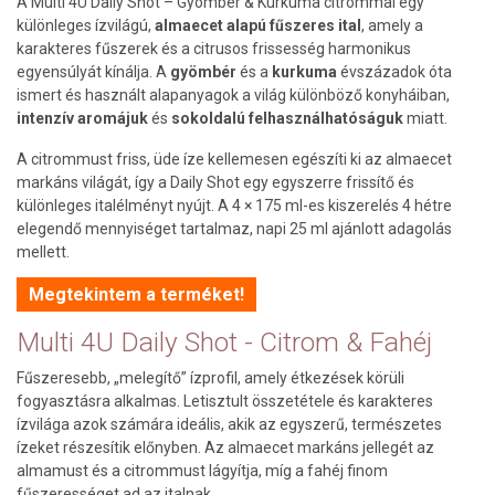
A Multi 4U Daily Shot – Gyömbér & Kurkuma citrommal egy
különleges ízvilágú,
almaecet alapú fűszeres ital
, amely a
karakteres fűszerek és a citrusos frissesség harmonikus
egyensúlyát kínálja. A
gyömbér
és a
kurkuma
év
századok óta
ismert és használt alapanyagok a világ különböző konyháiban,
intenzív aromájuk
és
sokoldalú felhasználhatóságuk
miatt.
A citrommust friss, üde íze kellemesen egészíti ki az almaecet
markáns világát, így a Daily Shot egy egyszerre frissítő és
különleges italélményt nyújt. A 4 × 175 ml-es kiszerelés 4 hétre
elegendő mennyiséget tartalmaz, napi 25 ml ajánlott adagolás
mellett.
Megtekintem a terméket!
Multi 4U Daily Shot - Citrom & Fahéj
Fűszeresebb, „melegítő” ízprofil, amely étkezések körüli
fogyasztásra alkalmas. Letisztult összetétele és karakteres
ízvilága azok számára ideális, akik az egyszerű, természetes
ízeket részesítik előnyben. Az almaecet markáns jellegét az
almamust és a citrommust lágyítja, míg a fahéj finom
fűszerességet ad az italnak.