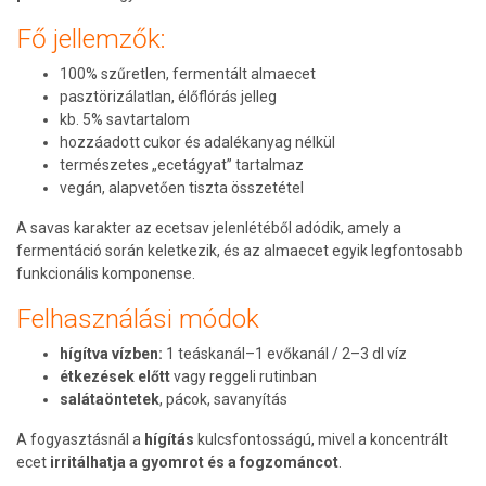
Fő jellemzők:
100% szűretlen, fermentált almaecet
pasztörizálatlan, élőflórás jelleg
kb. 5% savtartalom
hozzáadott cukor és adalékanyag nélkül
természetes „ecetágyat” tartalmaz
vegán, alapvetően tiszta összetétel
A savas karakter az ecetsav jelenlétéből adódik, amely a
fermentáció során keletkezik, és az almaecet egyik legfontosabb
funkcionális komponense.
Felhasználási módok
hígítva vízben:
1 teáskanál–1 evőkanál / 2–3 dl víz
étkezések előtt
vagy reggeli rutinban
salátaöntetek
, pácok, savanyítás
A fogyasztásnál a
hígítás
kulcsfontosságú, mivel a koncentrált
ecet
irritálhatja a gyomrot és a fogzománcot
.