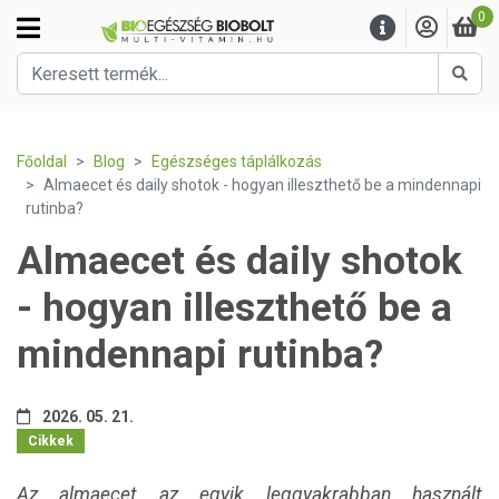
0
Kere
Főoldal
Blog
Egészséges táplálkozás
Almaecet és daily shotok - hogyan illeszthető be a mindennapi
rutinba?
Almaecet és daily shotok
- hogyan illeszthető be a
mindennapi rutinba?
2026. 05. 21.
Cikkek
Az almaecet az egyik leggyakrabban használt