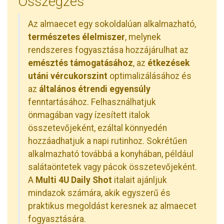
Összegzés
Az almaecet egy sokoldalúan alkalmazható,
természetes élelmiszer
, melynek
rendszeres fogyasztása hozzájárulhat az
emésztés támogatásához
, az
étkezések
utáni vércukorszint
optimalizálásához és
az
általános étrendi egyensúly
fenntartásához. Felhasználhatjuk
önmagában vagy ízesített italok
összetevőjeként, ezáltal könnyedén
hozzáadhatjuk a napi rutinhoz. Sokrétűen
alkalmazható továbbá a konyhában, például
salátaöntetek vagy pácok összetevőjeként.
A
Multi 4U Daily Shot
italait ajánljuk
mindazok számára, akik egyszerű és
praktikus megoldást keresnek az almaecet
fogyasztására.