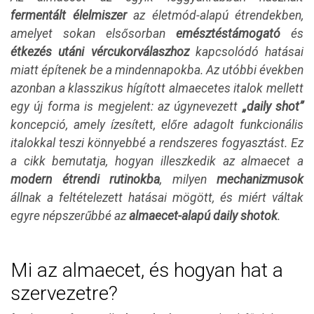
fermentált élelmiszer
az életmód-alapú étrendekben,
amelyet sokan elsősorban
emésztéstámogató
és
étkezés utáni vércukorválaszhoz
kapcsolódó hatásai
miatt építenek be a mindennapokba. Az utóbbi években
azonban a klasszikus hígított almaecetes italok mellett
egy új forma is megjelent: az úgynevezett
„daily shot”
koncepció, amely ízesített, előre adagolt funkcionális
italokkal teszi könnyebbé a rendszeres fogyasztást. Ez
a cikk bemutatja, hogyan illeszkedik az almaecet a
modern étrendi rutinokba
, milyen
mechanizmusok
állnak a feltételezett hatásai mögött, és miért váltak
egyre népszerűbbé az
almaecet-alapú daily shotok
.
Mi az almaecet, és hogyan hat a
szervezetre?