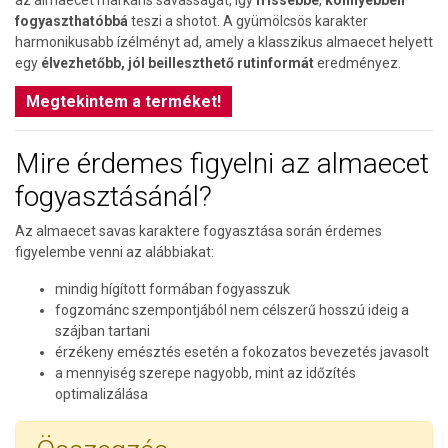
fogyaszthatóbbá
teszi a shotot. A gyümölcsös karakter
harmonikusabb ízélményt ad, amely a klasszikus almaecet helyett
egy
élvezhetőbb, jól beilleszthető rutinformát
eredményez.
Megtekintem a terméket!
Mire érdemes figyelni az almaecet
fogyasztásánál?
Az almaecet savas karaktere fogyasztása során érdemes
figyelembe venni az alábbiakat:
mindig hígított formában fogyasszuk
fogzománc szempontjából nem célszerű hosszú ideig a
szájban tartani
érzékeny emésztés esetén a fokozatos bevezetés javasolt
a mennyiség szerepe nagyobb, mint az időzítés
optimalizálása