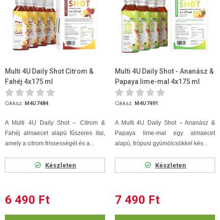
Multi 4U Daily Shot Citrom &
Multi 4U Daily Shot - Ananász &
Fahéj 4x175 ml
Papaya lime-mal 4x175 ml
Cikksz.
M4U7484
Cikksz.
M4U7491
A Multi 4U Daily Shot – Citrom &
A Multi 4U Daily Shot – Ananász &
Fahéj almaecet alapú fűszeres ital,
Papaya lime-mal egy almaecet
amely a citrom frissességét és a...
alapú, trópusi gyümölcsökkel kés...
Készleten
Készleten
6 490 Ft
7 490 Ft