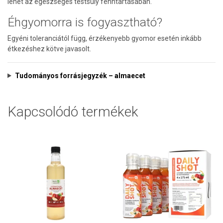
lehet az egészséges testsúly fenntartásában.
Éhgyomorra is fogyasztható?
Egyéni toleranciától függ, érzékenyebb gyomor esetén inkább
étkezéshez kötve javasolt.
Tudományos forrásjegyzék – almaecet
Kapcsolódó termékek