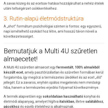
A savas közeg és az ecetsav hatása hozzájárulhat a nehéz ételek
utáni teltségérzet csökkentéséhez.
3. Rutin-alapú életmódstruktúra
A „shot” formátum pszichológiai szinten is fontos: egy egyszerű,
napi ismételhető szokást hoz létre, ami hosszú távon növeli a
következetességet.
Bemutatjuk a Multi 4U szűretlen
almaecetet!
A Multi 4U szűretlen almaecet egy
fermentált
,
100% almaléből
készült ecet
, amely pasztőrizálatlan és szűretlen formában kerül
forgalomba, így megőrzi a természetes üledéket és az ecet „élő”
jellegét. Ez a zavaros, enyhén opálos megjelenés nem minőségi
hiba, hanem a természetes erjedési folyamat következménye.
A termék alapvetően egy
sokoldalúan
használható
konyhai és
életmódi alapanyag, amelyet hígítva
italokban
, illetve
salátákhoz
,
pácokhoz
és egyéb ételekhez is alkalmaznak.