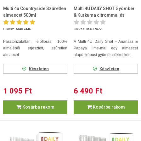
Multi 4u Countryside Szűretlen
Multi 4U DAILY SHOT Gyömbér
almaecet 500ml
& Kurkuma citrommal és
feketeborssal 4x175 ml
Cikksz.
M4U7446
Cikksz.
M4U7477
Pasztőrizálatlan, élőflórás, 100%
A Multi 4U Daily Shot – Ananász &
almaléből erjesztett, szűretlen
Papaya lime-mal egy almaecet
almaecet.
alapú, trópusi gyümölcsökkel kés...
Készleten
Készleten
1 095 Ft
6 490 Ft
Kosárba rakom
Kosárba rakom