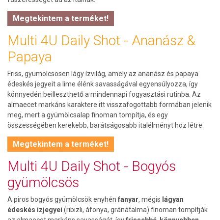
Megtekintem a terméket!
Multi 4U Daily Shot - Ananász &
Papaya
Friss, gyümölcsösen lágy ízvilág, amely az ananász és papaya
édeskés jegyeit a lime élénk savasságával egyensúlyozza, így
könnyedén beilleszthető a mindennapi fogyasztási rutinba. Az
almaecet markáns karaktere itt visszafogottabb formában jelenik
meg, mert a gyümölcsalap finoman tompítja, és egy
összességében kerekebb, barátságosabb italélményt hoz létre.
Megtekintem a terméket!
Multi 4U Daily Shot - Bogyós
gyümölcsös
A piros bogyós gyümölcsök enyhén
fanyar
, mégis
lágyan
édeskés ízjegyei
(ribizli, áfonya, gránátalma) finoman tompítják
az almaecet markáns savasságát, így
frissebbé
,
könnyebben