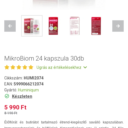
Previous
Next
MikroBiom 24 kapszula 30db
Ugrás az értékelésekhez
Cikkszám:
HUMI2074
EAN:
5999066212074
Gyártó:
Huminiqum
Készleten
5 990 Ft
8 190 Ft
Élőflórát és butirátot tartalmazó étrend-kiegészítő saválló kapszulában.