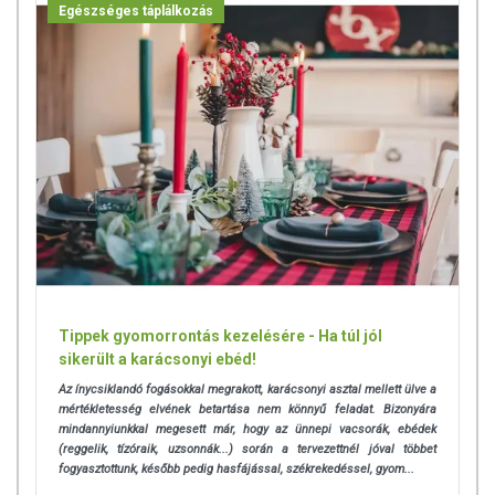
Egészséges táplálkozás
Tippek gyomorrontás kezelésére - Ha túl jól
sikerült a karácsonyi ebéd!
Az ínycsiklandó fogásokkal megrakott, karácsonyi asztal mellett ülve a
mértékletesség elvének betartása nem könnyű feladat. Bizonyára
mindannyiunkkal megesett már, hogy az ünnepi vacsorák, ebédek
(reggelik, tízóraik, uzsonnák...) során a tervezettnél jóval többet
fogyasztottunk, később pedig hasfájással, székrekedéssel, gyom...