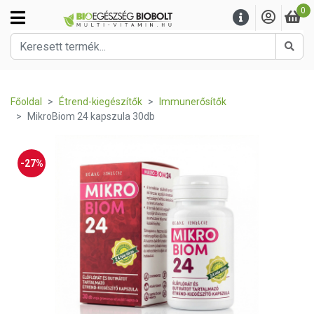
0
Kere
Főoldal
Étrend-kiegészítők
Immunerősítők
MikroBiom 24 kapszula 30db
-27%