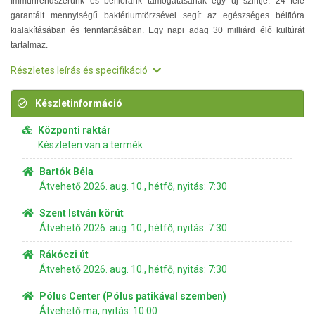
Immunrendszerünk és bélflóránk támogatásának egy új szintje. 24 féle
garantált mennyiségű baktériumtörzsével segít az egészséges bélflóra
kialakításában és fenntartásában. Egy napi adag 30 milliárd élő kultúrát
tartalmaz.
Részletes leírás és specifikáció
Készletinformáció
Központi raktár
Készleten van a termék
Bartók Béla
Átvehető 2026. aug. 10., hétfő, nyitás: 7:30
Szent István körút
Átvehető 2026. aug. 10., hétfő, nyitás: 7:30
Rákóczi út
Átvehető 2026. aug. 10., hétfő, nyitás: 7:30
Pólus Center (Pólus patikával szemben)
Átvehető ma, nyitás: 10:00