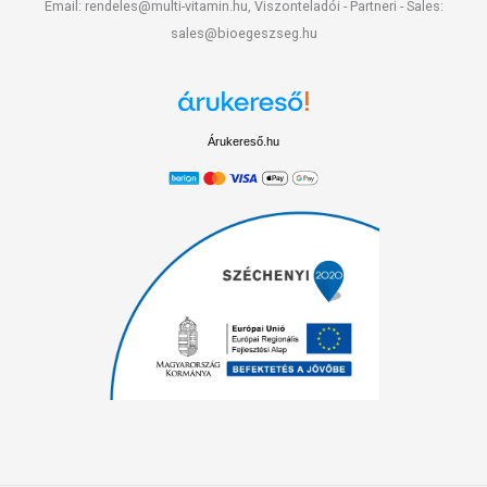
Email: rendeles@multi-vitamin.hu, Viszonteladói - Partneri - Sales:
sales@bioegeszseg.hu
Árukereső.hu