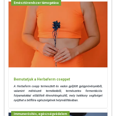
Emésztőrendszer támogatása
Bemutatjuk a Herbaferm cseppet
A Herbaferm csepp termesztett és vadon gyűjtött gyógynövényekből,
valamint méhészeti termékekből, természetes fermentációs
folyamatokkal előállított étrend-kiegészítő, mely hatékony segítséget
nyújthat a bélflóra egészségének helyreállításában.
Immunerősítés, egészségvédelem
TOVÁBBI TUDNIVALÓK