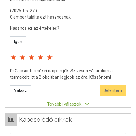
gyümölcslé, kefír, stb.) vegye be.
Az ajánlott napi adagot ne lépje túl!
(2025. 05. 27.)
Élelmi rostokban gazdag étkezéssel támogassa a bélflóra
0
ember találta ezt hasznosnak
egészséges működését.
Hasznos ez az értékelés?
ÖSSZETEVŐK
Igen
Nátrium-Butirát, Mikrokristályos cellulóz, Sacharomices Boulardi,
Lactobacillus lactis, Bifidobacterium longum, Lactobacillus
acidophilus, Lactobacillus crispatus, Lactobacillus salivarius,
Lactobacillus fermentum, Bifidobacterium bifidum, Bifidobacterium
adeloscentis, Bifidobacterium infantis, Bacillus clausii, Lactobacillus
Dr.Csicsor termékei nagyon jók. Szivesen vásárolom a
reuteri, Lactobacillus gasseri, Pediococcus acidalactici, Lactococcus
termékeit. Itt a Bioboltban legjobb az ára. Köszönöm!
lactis sp cremoris, Lactobacillus-Rhamnosus GG, Bifidobacterium
lactis, Bifidobacterium breve, Bacillus subtilis, Leuconostoc
Válasz
Jelentem
mesenteroides, Pediococcus pentosaceus, Lactobacillus plantarum,
Lactobacillus paracasei, Streptococcus thermophilus.
További válaszok
Kapcsolódó cikkek