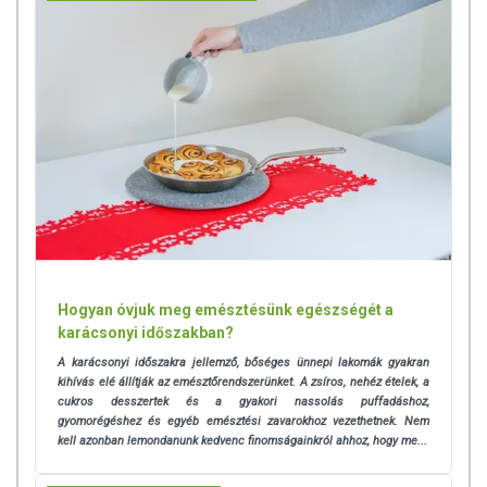
fogyasztási mennyiséget ne lépje túl! Ne szedje a készítményt, ha az
összetevők bármelyikére érzékeny vagy allergiás! Kisgyermektől
elzárva tartandó!
Az étrend-kiegészítők az érvényben levő európai uniós szabályozás
szerint élelmiszereknek minősülnek, amelyek a hagyományos étrend
kiegészítését szolgálják, és koncentrált formában tartalmaznak
tápanyagokat. Bár az étrend-kiegészítők kedvező élettani
hatással rendelkezhetnek, amely egyénenként eltérő lehet, jelölésük,
megjelenítésük, és reklámozásuk során nem engedélyezett a
készítményeknek betegséget megelőző vagy gyógyító
hatást tulajdonítani.
Hogyan óvjuk meg emésztésünk egészségét a
karácsonyi időszakban?
A karácsonyi időszakra jellemző, bőséges ünnepi lakomák gyakran
kihívás elé állítják az emésztőrendszerünket. A zsíros, nehéz ételek, a
cukros desszertek és a gyakori nassolás puffadáshoz,
gyomorégéshez és egyéb emésztési zavarokhoz vezethetnek. Nem
kell azonban lemondanunk kedvenc finomságainkról ahhoz, hogy me...