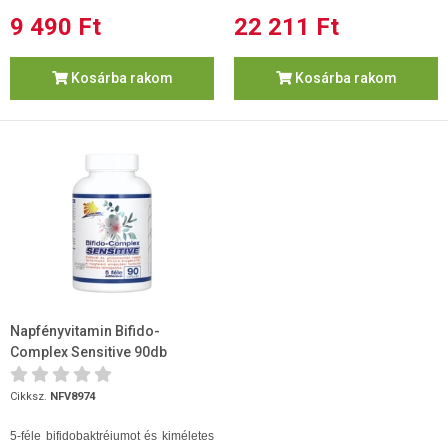
9 490 Ft
22 211 Ft
Kosárba rakom
Kosárba rakom
Napfényvitamin Bifido-
Complex Sensitive 90db
Cikksz.
NFV8974
5-féle bifidobaktréiumot és kiméletes