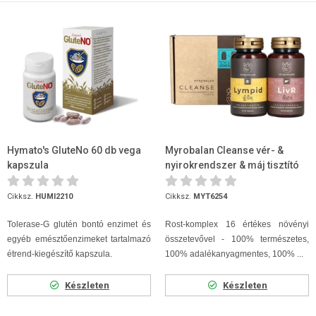
Hymato's GluteNo 60 db vega
Myrobalan Cleanse vér- &
kapszula
nyirokrendszer & máj tisztító
program
Cikksz.
HUMI2210
Cikksz.
MYT6254
Tolerase-G glutén bontó enzimet és
Rost-komplex 16 értékes növényi
egyéb emésztőenzimeket tartalmazó
összetevővel - 100% természetes,
étrend-kiegészítő kapszula.
100% adalékanyagmentes, 100% ...
Készleten
Készleten