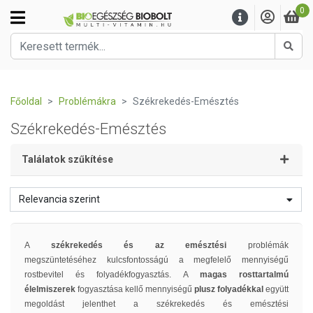
0
Kere
Főoldal
Problémákra
Székrekedés-Emésztés
Székrekedés-Emésztés
Találatok szűkítése
Relevancia szerint
A
székrekedés és az emésztési
problémák
megszüntetéséhez kulcsfontosságú a megfelelő mennyiségű
rostbevitel és folyadékfogyasztás. A
magas rosttartalmú
élelmiszerek
fogyasztása kellő mennyiségű
plusz folyadékkal
együtt
megoldást jelenthet a székrekedés és emésztési