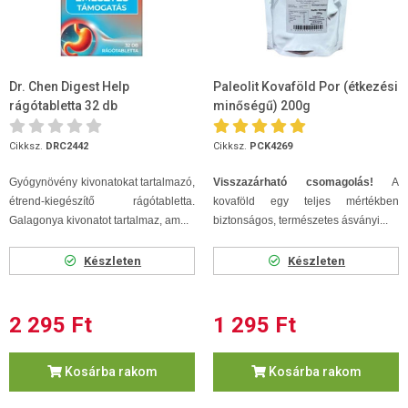
Dr. Chen Digest Help
Paleolit Kovaföld Por (étkezési
rágótabletta 32 db
minőségű) 200g
Cikksz.
DRC2442
Cikksz.
PCK4269
Gyógynövény kivonatokat tartalmazó,
Visszazárható csomagolás!
A
étrend-kiegészítő rágótabletta.
kovaföld egy teljes mértékben
Galagonya kivonatot tartalmaz, am...
biztonságos, természetes ásványi...
Készleten
Készleten
2 295 Ft
1 295 Ft
Kosárba rakom
Kosárba rakom