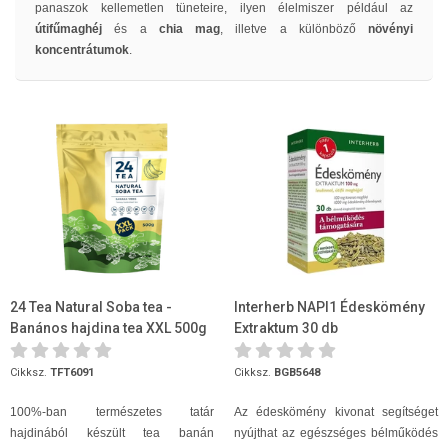
panaszok kellemetlen tüneteire, ilyen élelmiszer például az
útifűmaghéj
és a
chia mag
, illetve a különböző
növényi
koncentrátumok
.
24 Tea Natural Soba tea -
Interherb NAPI1 Édeskömény
Banános hajdina tea XXL 500g
Extraktum 30 db
Cikksz.
TFT6091
Cikksz.
BGB5648
100%-ban természetes tatár
Az édeskömény kivonat segítséget
hajdinából készült tea banán
nyújthat az egészséges bélműködés