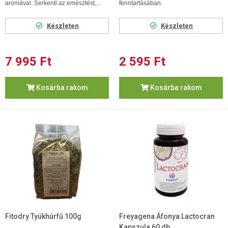
aromával. Serkenti az emésztést,...
fenntartásában.
Készleten
Készleten
7 995 Ft
2 595 Ft
Kosárba rakom
Kosárba rakom
Fitodry Tyúkhúrfű 100g
Freyagena Áfonya Lactocran
Kapszula 60 db