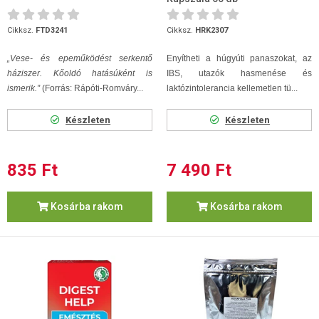
Cikksz.
FTD3241
Cikksz.
HRK2307
„Vese- és epeműködést serkentő
Enyítheti a húgyúti panaszokat, az
háziszer. Kőoldó hatásúként is
IBS, utazók hasmenése és
ismerik.”
(Forrás: Rápóti-Romváry...
laktózintolerancia kellemetlen tü...
Készleten
Készleten
835 Ft
7 490 Ft
Kosárba rakom
Kosárba rakom