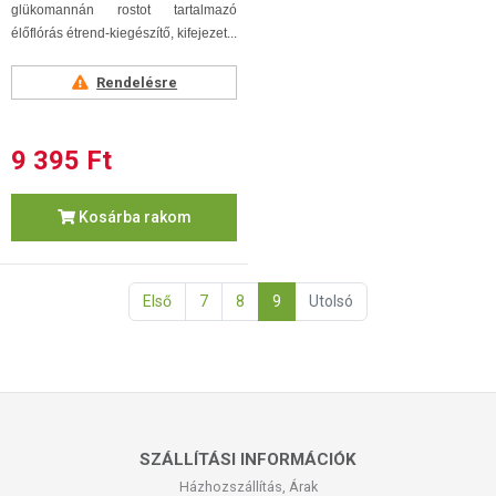
glükomannán rostot tartalmazó
élőflórás étrend-kiegészítő, kifejezet...
Rendelésre
9 395 Ft
Kosárba rakom
Első
7
8
9
Utolsó
SZÁLLÍTÁSI INFORMÁCIÓK
Házhozszállítás, Árak