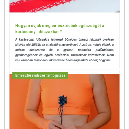
Hogyan óvjuk meg emésztésünk egészségét a
karácsonyi időszakban?
A karácsonyi időszakra jellemző, bőséges ünnepi lakomák gyakran
kihívás elé állítják az emésztőrendszerünket. A zsíros, nehéz ételek, a
cukros desszertek és a gyakori nassolás puffadáshoz,
gyomorégéshez és egyéb emésztési zavarokhoz vezethetnek. Nem
kell azonban lemondanunk kedvenc finomságainkról ahhoz, hogy me...
Emésztőrendszer támogatása