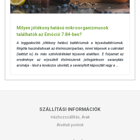
Milyen jótékony hatású mikroorganizmusok
találhatók az Emóció 7.84-ben?
A leggyakoribb jótékony hatású baktériumok a tejsavbaktériumok.
Régóta használatosak az élelmiszeriparban, mivel képesek a cukrokat
(laktózt is) és más szénhidrátokat tejsavvá alakítani. E folyamat az
eredménye az erjesztett élelmiszerek jellegzetesen savanykás
aromája - lásd a kovászos uborkát, a savanyított káposztát vagy a ...
SZÁLLÍTÁSI INFORMÁCIÓK
Házhozszállítás, Árak
Átvételi pontok