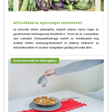
tápanyagokat. Bár az étrend-kiegészítők kedvező élettani hatással
rendelkezhetnek, amely egyénenként eltérő lehet, jelölésük,
megjelenítésük, és reklámozásuk során nem engedélyezett a
készítményeknek betegséget megelőző vagy gyógyító hatást
Articsókával az egészséges emésztésért
tulajdonítani.
Az articsóka ízletes zöldségféle, melyből számos ínyenc fogás és
A termék nem helyettesíti a kiegyensúlyozott, vegyes étrendet és az
gasztronómiai különlegesség készíthető el. Finom íze és a konyhában
való sokoldalú felhasználhatósága mellett ne feledkezzünk meg
egészséges életmódot! A termék nem gyógyít betegségeket! A termék
továbbá
értékes hatóanyag-tartalmáról és jótékony hatásairól: az
nem az orvosi kezelés helyettesítésére alkalmas! Betegség esetén
antioxidánsokban és ásványi anyagokban gazdag articsóka támo...
használatát beszélje meg kezelőorvosával. Az ajánlott napi
fogyasztási mennyiséget ne lépje túl! Ne szedje a készítményt, ha az
összetevők bármelyikére érzékeny vagy allergiás! Kisgyermektől
Emésztőrendszer támogatása
elzárva tartandó!