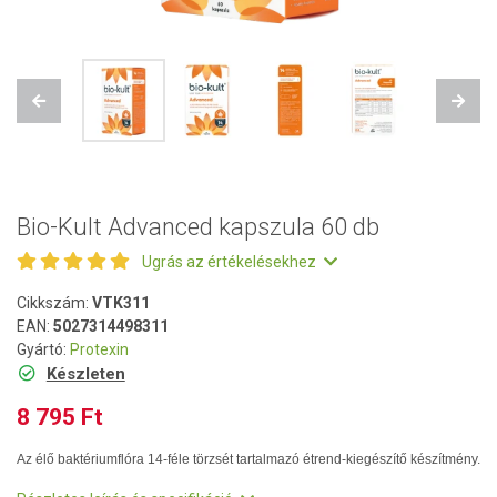
Previous
Next
Bio-Kult Advanced kapszula 60 db
Ugrás az értékelésekhez
Cikkszám:
VTK311
EAN:
5027314498311
Gyártó:
Protexin
Készleten
8 795 Ft
Az élő baktériumflóra 14-féle törzsét tartalmazó étrend-kiegészítő készítmény.