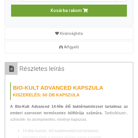
Kosárba rakom
Kívánságlista
Árfigyelő
Részletes leírás
BIO-KULT ADVANCED KAPSZULA
KISZERELÉS: 60 DB KAPSZULA
A Bio-Kult Advanced 14-féle élő baktériumtörzset tartalmaz az
emberi szervezet természetes bélflórája számára.
Tartósítószer-,
színezék- és aromamentes, növényi kapszula.
14-féle humán, élő baktériumtörzset tartalmaz
Igazoltan túléli a gyomor erősen savas közegét