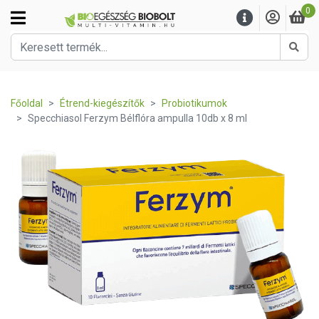
0
Kere
Főoldal
Étrend-kiegészítők
Probiotikumok
Specchiasol Ferzym Bélflóra ampulla 10db x 8 ml