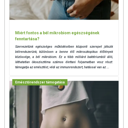
9**
10**
Bacillus coagulans
BC513
5x10
CFU*
1x10
CFU*
LMG S-24828
*CFU: telepképző egység
Miért fontos a bél mikrobiom egészségének
fenntartása?
**Garantált hatóanyagmennyiség a minőségmegőrzési idő végéig
Szervezetünk egészséges működésében központi szerepet játszik
(hűtés nélkül)
bélrendszerünk, különösen a benne élő mikroszkopikus élőlények
közössége, a bél mikrobiom. Ez a több milliárd baktériumból álló,
TOVÁBBI TUDNIVALÓK
láthatatlan ökoszisztéma számos élettani folyamatban vesz részt:
támogatja az emésztést, védi az immunrendszert, hatással van az ...
Tárolás: Száraz helyen, gyermekek elől elzárva, legfeljebb 25°C-on,
70%-os relatív páratartalom alatt, sugárzó hőtől és fénytől elzárva
Emésztőrendszer támogatása
tárolandó.
OGYÉI ny.sz: 33001/2023
Az oldalunkon lévő adatokat folyamatosan frissítjük, törekszünk arra,
hogy naprakészek legyenek. Szeretnénk felhívni azonban a figyelmet,
hogy ennek ellenére a webshopon szereplő adatok (beleértve a