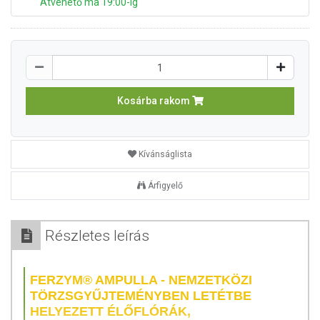
Átvehető ma 19:00-ig
Kosárba rakom
Kívánságlista
Árfigyelő
Részletes leírás
FERZYM® AMPULLA - NEMZETKÖZI
TÖRZSGYŰJTEMÉNYBEN LETÉTBE
HELYEZETT ÉLŐFLÓRÁK,