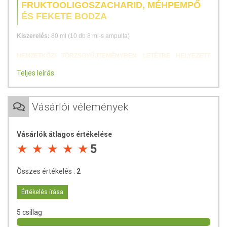
FRUKTOOLIGOSZACHARID, MÉHPEMPŐ
ÉS FEKETE BODZA
Kiszerelés:
80 ml (10 db 8 ml-s ampulla)
NEMZETKÖZI TÖRZSGYŰJTEMÉNYBEN LETÉTBE HELYEZETT
JÓTÉKONY BAKTÉRIUMOKAT, FRUKTOOLIGOSZACHARIDOT,
Teljes leírás
MÉHPEMPŐT ÉS FEKETE BODZA GYÜMÖLCSPORT TARTALMAZÓ
KARAMELL ÍZŰ ÉTREND-KIEGÉSZÍTŐ AMPULLA A BÉLFLÓRA
EGÉSZSÉGÉNEK TÁMOGATÁSÁHOZ, MÁR 2 ÉVES KORTÓL.
Vásárlói vélemények
INNOVATÍV GYÁRTÁSTECHNOLÓGIA
NEMZETKÖZI TÖRZSGYŰJTEMÉNYBEN LETÉTBE
Vásárlók átlagos értékelése
HELYEZETT MIKROORGANIZMUSOKKAL
STABIL BÉLBAKTÉRIUM KÉSZÍTMÉNY
5
AZ EGÉSZSÉGES EMBERI BÉLFLÓRÁBAN IS
MEGTALÁLHATÓ JÓTÉKONY BAKTÉRIUMTÖRZSEKKEL
Összes értékelés :
2
HATÓANYAGOK A FLAKONBAN ÉS A MÉRŐKUPAKBAN IS
7 MILLIÁRD LIOFILIZÁLT ÉLŐFLÓRA 1 AMPULLÁBAN
Értékelés írása
FRUKTOOLIGOSZACHARID, FEKETE BODZA ÉS
MÉHPEMPŐ KIVONATOKKAL
5 csillag
SZTÉVIÁBÓL SZÁRMAZÓ SZTEVIOL-GLIKOZIDOKKAL