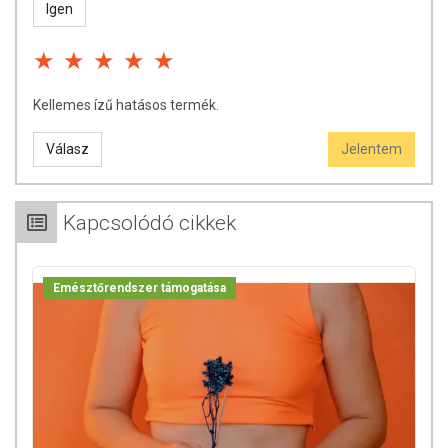
Igen
A termék 2 éves kortól alkalmazható
A termék alkalmazható vérhígító mellett
A termék alkalmazható cukorbetegség esetén
A termék fogyasztható terhesség, és szoptatás időszakában
Kellemes ízű hatásos termék.
ÖSSZETÉTEL
Válasz
Jelentem
HATÓANYAGOK A FLAKONBAN ÉS A MÉRŐKUPAKBAN IS!
Összetevők (mérőkupakban):
maltodextrin, élőflóra keverék
[(Bacillus coagulans BC513 LMG S-24828
Kapcsolódó cikkek
(maltodextrin), Lactobacillus acidophillus LA3 DSM 17742
(maltodextrin, kukoricakeményítő); Bifidobacterium
animalis subsp. lactis BLC1 LMG23512 DSMZ DSM17741
Emésztőrendszer támogatása
(maltodextrin, kukoricakeményítő)], csomósodást gátló anyagok
(talkum, szilícium-dioxid), stabilizátor (nátrium-alginát).
Összetevők (flakonban):
tisztított víz, nádcukor, rövid láncú
fruktooligoszacharidok (FOS; élelmi rost), fekete bodza (Sambucus
nigra L.) gyümölcs por, friss méhpempő, aroma (karamell),
tartósítószerek (kálium-szorbát, nátrium-benzoát), savanyúságot
szabályozó anyag (citromsav), édesítőszer (sztéviából származó