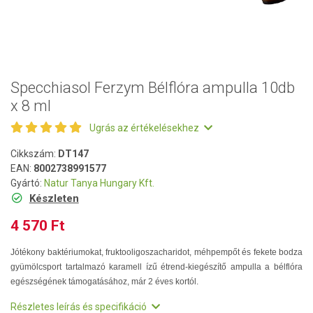
Specchiasol Ferzym Bélflóra ampulla 10db
x 8 ml
Ugrás az értékelésekhez
Cikkszám:
DT147
EAN:
8002738991577
Gyártó:
Natur Tanya Hungary Kft.
Készleten
4 570 Ft
Jótékony baktériumokat, fruktooligoszacharidot, méhpempőt és fekete bodza
gyümölcsport tartalmazó karamell ízű étrend-kiegészítő ampulla a bélflóra
egészségének támogatásához, már 2 éves kortól.
Részletes leírás és specifikáció