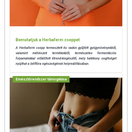
szteviol-glikozidok).
Hatóanyagok a napi
CFU*/1 ampullában
CFU*/2 ampullában
adagban:
Fruktooligoszacharid
500 mg
1000 mg
Bemutatjuk a Herbaferm cseppet
(élelmi rost)
A Herbaferm csepp termesztett és vadon gyűjtött gyógynövényekből,
Friss méhpempő
100 mg
200 mg
valamint méhészeti termékekből, természetes fermentációs
folyamatokkal előállított étrend-kiegészítő, mely hatékony segítséget
Fekete bodza
100 mg
200 mg
nyújthat a bélflóra egészségének helyreállításában.
gyümölcspor
9**
10**
Emésztőrendszer támogatása
Élőflóra mennyisége
7x10
1,4x10
9**
9**
Lactobacillus acidophillus
1x10
CFU*
2x10
CFU*
LA3 DSM 17742
9**
9**
Bifidobacterium animalis
1x10
CFU*
2x10
CFU*
subsp.
lactis
BLC1
LMG23512 DSMZ
DSM17741