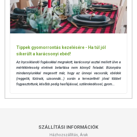
Tippek gyomorrontás kezelésére - Ha túl jól
sikerült a karácsonyi ebéd!
Az ínycsiklandó fogásokkal megrakott, karácsonyi asztal mellett ülve a
mértékletesség elvének betartása nem könnyű feladat. Bizonyára
mindannyiunkkal megesett már, hogy az ünnepi vacsorák, ebédek
(reggelik, tízóraik, uzsonnák...) során a tervezettnél jóval többet
fogyasztottunk, később pedig hasfájással, székrekedéssel, gyom...
SZÁLLÍTÁSI INFORMÁCIÓK
Házhozszállítás, Árak