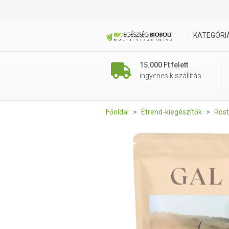
GAL Flóra rost (180 g, 60 ada
KATEGÓRI
15.000 Ft felett
ingyenes kiszállítás
Főoldal
Étrend-kiegészítők
Ros