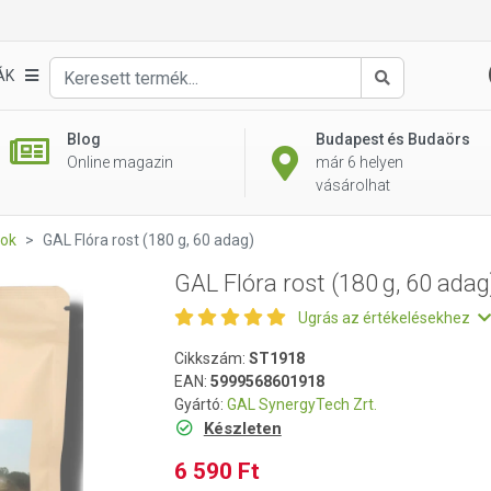
g)
ÁK
Keresés
Blog
Budapest és Budaörs
Online magazin
már 6 helyen
vásárolhat
tok
GAL Flóra rost (180 g, 60 adag)
GAL Flóra rost (180 g, 60 adag
Ugrás az értékelésekhez
Cikkszám:
ST1918
EAN:
5999568601918
Gyártó:
GAL SynergyTech Zrt.
Készleten
6 590 Ft