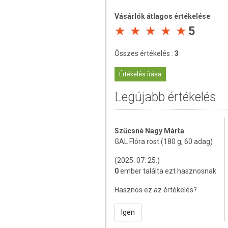
kezelhetőség és adagolhatóság érdekéb
Vásárlók átlagos értékelése
FELHASZNÁLÁSI JAVAS
5
Folyadékban elkeverve, napi 3 gramm (
Összes értékelés :
3
legelőnyösebb reggel, éhgyomorra beven
nem fogyasztotta, kezdje 1 grammal, ma
Értékelés írása
napi 3 grammot.
Legújabb értékelés
Tej- és laktózérzékenyek figyelméb
kiskanálnyi tej, míg tejfehérjét keves
Szűcsné Nagy Márta
GAL Flóra rost (180 g, 60 adag)
MIK A GAL FLÓRA ROST
(2025. 07. 25.)
A GAL Flóra rost fő hatóanyaga a Bimun
0
ember találta ezt hasznosnak
mindegyikben kiváló eredményeket ért el. 
Hasznos ez az értékelés?
EMÉSZTÉSRE ÉS BÉLRENDSZERRE 
Alkalmazása során már 1 hét elt
Igen
jelentősen nő).