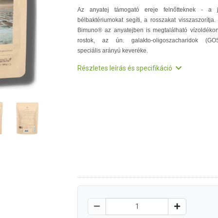
Az anyatej támogató ereje felnőtteknek - a 
bélbaktériumokat segíti, a rosszakat visszaszorítja.
Bimuno® az anyatejben is megtalálható vízoldéko
rostok, az ún. galakto-oligoszacharidok (GO
speciális arányú keveréke.
Részletes leírás és specifikáció