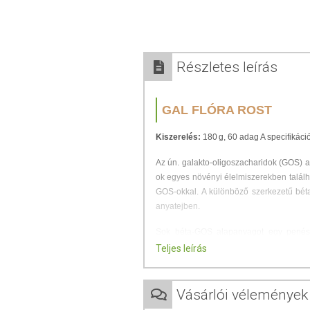
Részletes leírás
GAL FLÓRA ROST
Kiszerelés:
180 g, 60 adag A specifikáci
Az ún. galakto-oligoszacharidok (GOS) a 
ok egyes növényi élelmiszerekben találh
GOS-okkal. A különböző szerkezetű bét
anyatejben.
Sok béta-GOS alapanyagot egy penész
anyatejben nem megtalálható baktériu
Teljes leírás
anyatejben lévőtől eltérő szerkezetará
használjuk, amelyet pontosan úgy állít
tejmirigyekben lévő Bifidobacterium bi
Vásárlói vélemények
GOS keverék jön létre. Az alig fer