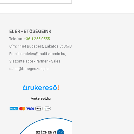
ELÉRHETŐSÉGEINK
Telefon:
+36-1-255-0555
Cím: 1184 Budapest, Lakatos út 36/B
Email: rendeles@multi-vitamin.hu,
Viszonteladói - Partneri - Sales:
sales@bioegeszseg.hu
Árukereső.hu