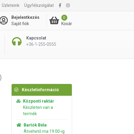
Üzleteink
Ügyfélszolgálat
6 590 Ft
Kosárba rakom
Bejelentkezés
0
Kosár
Saját fiók
Kapcsolat
+36-1-255-0555
)
Készletinformáció
Központi raktár
Készleten van a
termék
Bartók Béla
Átvehető ma 19:00-ig