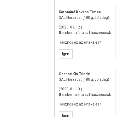
Növeli a „jó” baktériumok számát,
A legkevésbé gázképző hatá
Katonáné Kovács Tímea
prebiotikumokkal ellentétben SIB
GAL Flóra rost (180 g, 60 adag)
Segít megelőzni az utazások sor
bélfertőzéseket.
(2023. 03. 12.)
Hosszútávon alkalmazva segít me
0
ember találta ezt hasznosnak
Javítja az IBS-es betegek bélflóráj
Hasznos ez az értékelés?
EGYÉB JÓTÉKONY HATÁSOK
Igen
Körülbelül 30%-kal csökkenti a kor
Fokozza az immunműködést, csökk
nyálban és az orrváladékban is
A Bimuno® hatására javulta
Csehné Kis Tünde
.
testkompozíciójuk
GAL Flóra rost (180 g, 60 adag)
A Bimuno® Flóra rost a Bimuno® kis m
(2023. 01. 10.)
adagolhatóságért, ami jól ki is egészí
0
ember találta ezt hasznosnak
fermentálódó, nem prebiotikus rost.
Hasznos ez az értékelés?
A PREBIOTIKUMOK FOG
Igen