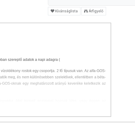
Kívánságlista
Árfigyelő
óban szereplő adatok a napi adagra (
vízoldékony rostok egy csoportja. 2 fő típusuk van. Az alfa-GOS-
atók meg, és nem különösebben szelektívek, ellentétben a béta-
a-GOS-oknak egy meghatározott arányú keveréke keletkezik az
gomba által termelt enzimmel hoznak létre, vagy éppen az
m segítségével. Ez nem gond, azonban ennek eredményeként az
nyú GOS keverék keletkezik. Termékünkben ezért mi a Bimuno®-t
anak elő, ahogyan az laktózból az anyatejben is keletkezik, a
fidum enzimei által. Így az anyatejével azonos szerkezetarányú
mentálódó, hipoallergén bambuszrosttal csupán a könnyebb