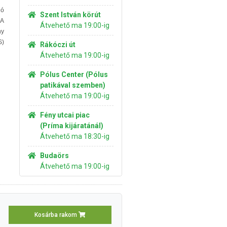
jó
Szent István körút
 A
Átvehető ma 19:00-ig
ny
S)
Rákóczi út
Átvehető ma 19:00-ig
Pólus Center (Pólus
patikával szemben)
Átvehető ma 19:00-ig
Fény utcai piac
(Príma kijáratánál)
Átvehető ma 18:30-ig
Budaörs
Átvehető ma 19:00-ig
Kosárba rakom