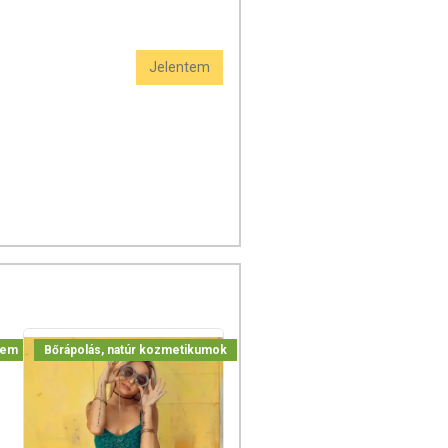
Jelentem
lem
Bőrápolás, natúr kozmetikumok