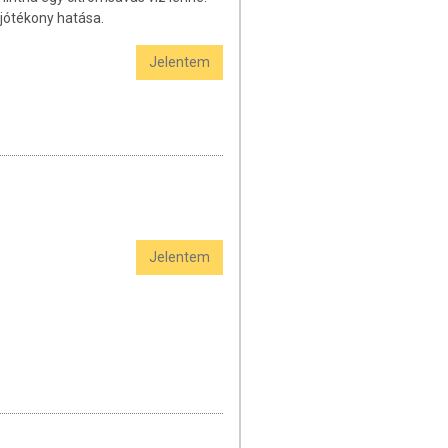
jótékony hatása.
Jelentem
Jelentem