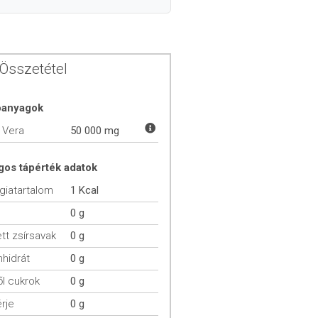
Összetétel
óanyagok
 Vera
50 000 mg
gos tápérték adatok
giatartalom
1 Kcal
0 g
ett zsírsavak
0 g
hidrát
0 g
l cukrok
0 g
rje
0 g