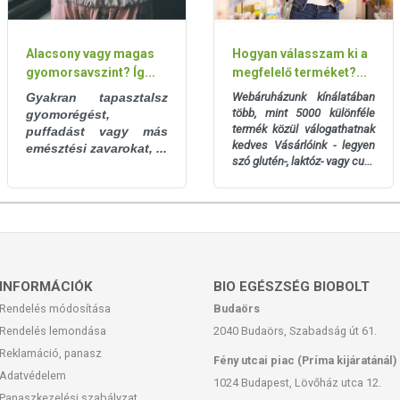
g (RI*: 0,67%)
0,07 g
l-ben)
Alacsony vagy magas
Hogyan válasszam ki a
gyomorsavszint? Íg...
megfelelő terméket?...
100 g
Gyakran tapasztalsz
Webáruházunk kínálatában
több, mint 5000 különféle
gyomorégést,
felnőtt számára (8400 kJ/ 2000 kcal).
termék közül válogathatnak
puffadást vagy más
kedves Vásárlóink - legyen
emésztési zavarokat, ...
szó glutén-, laktóz- vagy cu...
elhanyagolható aloin tartalmának köszönhetően várandós és
lamint már 3 éves kortól fogyasztható.
INFORMÁCIÓK
BIO EGÉSZSÉG BIOBOLT
mkén vagy a doboz alján jelzett hónap végéig.
Rendelés módosítása
Budaörs
Rendelés lemondása
2040 Budaörs, Szabadság út 61.
Reklamáció, panasz
Fény utcai piac (Príma kijáratánál)
kek elől elzárva tartandó! Felbontás után hűtőben tárolva 2
Adatvédelem
1024 Budapest, Lövőház utca 12.
Panaszkezelési szabályzat