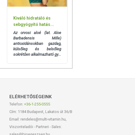
Kiváló hidratáló és
sebgyógyító hatás...
Az orvosi aloé (lat. Aloe
Barbadensis Mille)
antioxidánsokban gazdag,
külsőleg és belsőleg
sokrétűen alkalmazható gy...
ELÉRHETŐSÉGEINK
Telefon:
+36-1-255-0555
Cím: 1184 Budapest, Lakatos út 36/B
Email: rendeles@multi-vitamin.hu,
Viszonteladói - Partneri - Sales:
sales@bioegeszseg.hu