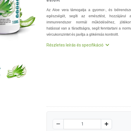
6 570 Ft
Az Aloe vera támogatja a gyomor-, és bélrendsz
egészségét, segíti az emésztést, hozzájárul 
immunrendszer normál működéséhez, jótéko
hatással van a fáradtságra, segít fenntartani a norm
vércukorszintet és javítja a glikémiás kontrollt.
Részletes leírás és specifikáció