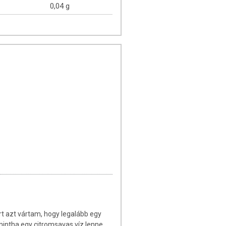
0,04 g
rt azt vártam, hogy legalább egy
 mintha egy citromsavas víz lenne.