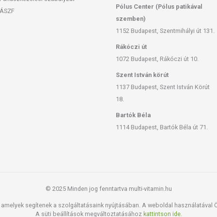
Pólus Center (Pólus patikával
yasztási mennyiséget ne lépje túl! Hatóanyagokkal szembeni
ÁSZF
ánlott. Nem helyettesíti a kiegyensúlyozott, vegyes étrendet és
szemben)
természetes voltából eredően üledékképződés előfordulhat, ez
1152 Budapest, Szentmihályi út 131.
nőségét és hatékonyságát. A készítmény színe, íze, állaga
Rákóczi út
 Aloe Vera ital Natur minőségének megóvásáról a nem áttetsző
1072 Budapest, Rákóczi út 10.
Szent István körút
ék megvásárlásával magyar munkahelyeket támogat!
1137 Budapest, Szent István Körút
18.
san frissítjük, törekszünk arra, hogy naprakészek legyenek.
, hogy ennek ellenére a webshopon szereplő adatok (beleértve a
Bartók Béla
 allergén információkat is) csak tájékoztató jellegűek, a tényleges
1114 Budapest, Bartók Béla út 71.
mészetéből adódóan. A friss, aktuális információkat a termékek
 európai uniós szabályozás szerint élelmiszereknek minősülnek,
zítését szolgálják, és koncentrált formában tartalmaznak
© 2025 Minden jog fenntartva multi-vitamin.hu
k kedvező élettani hatással rendelkezhetnek, amely egyénenként
k, és reklámozásuk során nem engedélyezett a készítményeknek
amelyek segítenek a szolgáltatásaink nyújtásában. A weboldal használatával Ön
 tulajdonítani.
A süti beállítások megváltoztatásához
kattintson ide.