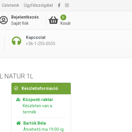
4 895 Ft
Üzleteink
Ügyfélszolgálat
Kosárba rakom
6 570 Ft
Bejelentkezés
0
Kosár
Saját fiók
Kapcsolat
+36-1-255-0555
AL NATUR 1L
Készletinformáció
Központi raktár
Készleten van a
termék
Bartók Béla
Átvehető ma 19:00-ig