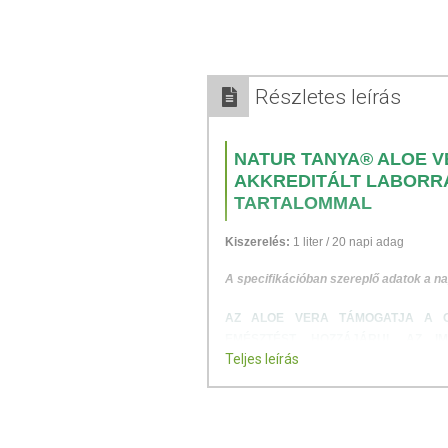
Részletes leírás
NATUR TANYA® ALOE V
AKKREDITÁLT LABORR
TARTALOMMAL
Kiszerelés:
1 liter / 20 napi adag
A specifikációban szereplő adatok a na
AZ ALOE VERA TÁMOGATJA A GY
EMÉSZTÉST, HOZZÁJÁRUL AZ I
Teljes leírás
HATÁSSAL VAN A FÁRADTSÁGRA, 
JAVÍTJA A GLIKÉMIÁS KONTROL
HATÓANYAGÁNAK AZ ACEMANNÁNNA
Az Aloe vera (barbadensis) fő hatóanya