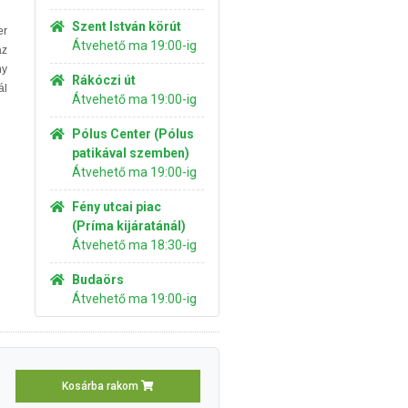
Szent István körút
er
Átvehető ma 19:00-ig
az
ny
Rákóczi út
ál
Átvehető ma 19:00-ig
Pólus Center (Pólus
patikával szemben)
Átvehető ma 19:00-ig
Fény utcai piac
(Príma kijáratánál)
Átvehető ma 18:30-ig
Budaörs
Átvehető ma 19:00-ig
Kosárba rakom