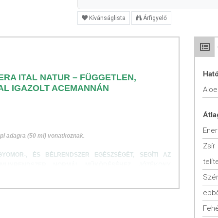
Kívánságlista
Árfigyelő
Hat
ERA ITAL NATUR – FÜGGETLEN,
AL IGAZOLT ACEMANNÁN
Aloe
Átla
Ener
pi adagra (50 ml) vonatkoznak.
Zsír
OMOR-, ÉS BÉLRENDSZER EGÉSZSÉGÉT, SEGÍTI AZ
telít
MMUNRENDSZER NORMÁL MŰKÖDÉSÉHEZ, JÓTÉKONY
SEGÍT FENNTARTANI A NORMÁL VÉRCUKORSZINTET ÉS
Szén
LT. AZ ALOE VERA ÉLETTANI TULAJDONSÁGAIT, FŐ
ebbő
K KÖSZÖNHETI.
Fehé
ga egy, a természetben előforduló poliszacharid, az acemannán