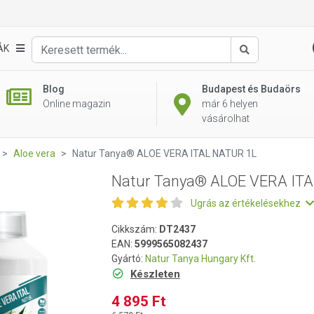
L NATUR 1L
ÁK
Keresés
Blog
Budapest és Budaörs
Online magazin
már 6 helyen
vásárolhat
Aloe vera
Natur Tanya® ALOE VERA ITAL NATUR 1L
Natur Tanya® ALOE VERA IT
Ugrás az értékelésekhez
Cikkszám:
DT2437
EAN:
5999565082437
Gyártó:
Natur Tanya Hungary Kft.
Készleten
4 895 Ft