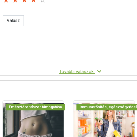
lmazásával kapcsolatban konzultáljon kezelőorvosával
gség esetén
, és szoptatás időszakában
Válasz
) Burm. f.) gél, savanyúságot szabályozó anyag (citromsav),
benzoát).
adagban (50 ml-ben)
100 ml-ben
További válaszok
1 kcal (RI*: 0,05%)
6 kJ/1 kcal
RI*: 0%)
0 g
RI*: 0%)
0 g
Emésztőrendszer támogatása
Immunerősítés, egészségvéde
RI*: 0%)
0 g
RI*: 0%)
0 g
RI*: 0%)
0 g