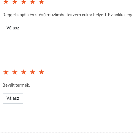
Reggeli saját készítésű muzlimbe teszem cukor helyett. Ez sokkal e
 0 g
Válasz
ett időpontig.
Bevált termék.
Válasz
san frissítjük, törekszünk arra, hogy naprakészek legyenek.
, hogy ennek ellenére a webshopon szereplő adatok (beleértve a
 allergén információkat is) csak tájékoztató jellegűek, a tényleges