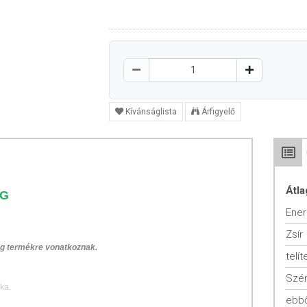
Kívánságlista
Árfigyelő
Átla
 G
Ener
Zsír
 g termékre vonatkoznak.
telít
Szén
ka.
ebbő