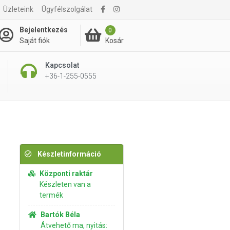
Üzleteink
Ügyfélszolgálat
1 420 Ft
Kosárba rakom
Bejelentkezés
0
Kosár
Saját fiók
Kapcsolat
+36-1-255-0555
Készletinformáció
Központi raktár
Készleten van a
termék
Bartók Béla
Átvehető ma, nyitás: