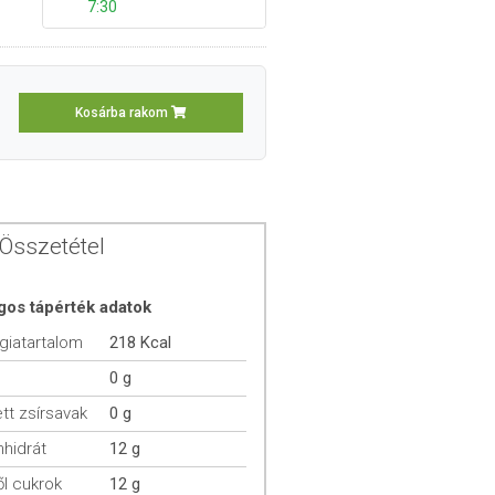
7:30
Kosárba rakom
Összetétel
gos tápérték adatok
giatartalom
218 Kcal
0 g
ett zsírsavak
0 g
hidrát
12 g
l cukrok
12 g