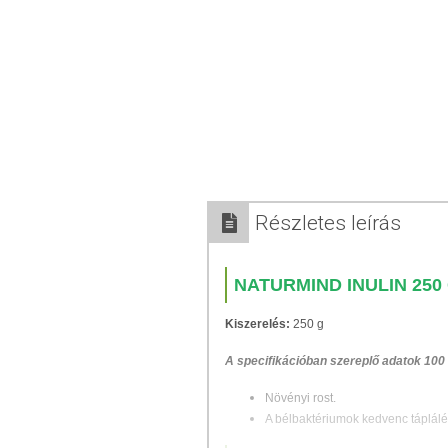
Részletes leírás
NATURMIND INULIN 250
Kiszerelés:
250 g
A specifikációban szereplő adatok 100
Növényi rost.
A bélbaktériumok kedvenc táplálé