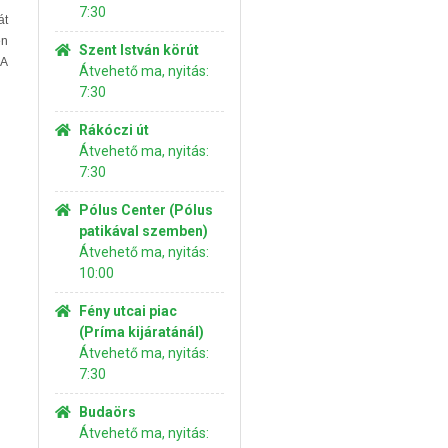
7:30
át
én
Szent István körút
 A
Átvehető ma, nyitás:
7:30
Rákóczi út
Átvehető ma, nyitás:
7:30
Pólus Center (Pólus
patikával szemben)
Átvehető ma, nyitás:
10:00
Fény utcai piac
(Príma kijáratánál)
Átvehető ma, nyitás:
7:30
Budaörs
Átvehető ma, nyitás: