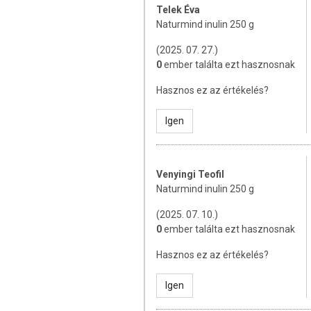
Telek Éva
Energiaérték: 884 kJ / 218 kcal
Naturmind inulin 250 g
Zsír: 0 g
amelyből telített zsírsavak:
(2025. 07. 27.)
Szénhidrát: 12 g
0
ember találta ezt hasznosnak
amelyből cukor: 12 g
Hasznos ez az értékelés?
Rost: 85 g
Fehérje: 0 g
Só: 0 g
Igen
TOVÁBBI TUDNIVALÓK
Venyingi Teofil
Tárolás:
Száraz, hűvös helyen tartandó!
Naturmind inulin 250 g
Minőségét megőrzi:
a csomagoláson jelz
(2025. 07. 10.)
Származási ország:
Belgium.
0
ember találta ezt hasznosnak
Forgalmazó:
BIOrganik Online Kft.
Hasznos ez az értékelés?
Az oldalunkon lévő adatokat folyamato
Szeretnénk felhívni azonban a figyelmet
Igen
termékfotókat, tápérték-, összetétel-, és