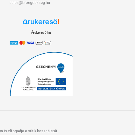
sales@bioegeszseg.hu
Árukereső.hu
 is elfogadja a sütik használatát.