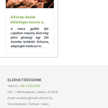
A Közép-Andok
különleges kincse: a...
A maca gyökér (lat.
Lepidium meyenii, lásd még:
perui ginzeng) egy Dél-
Amerika területén őshonos,
adaptogén hatással re...
ELÉRHETŐSÉGEINK
Telefon:
+36-1-255-0555
Cím: 1184 Budapest, Lakatos út 36/B
Email: rendeles@multi-vitamin.hu,
Viszonteladói - Partneri - Sales: