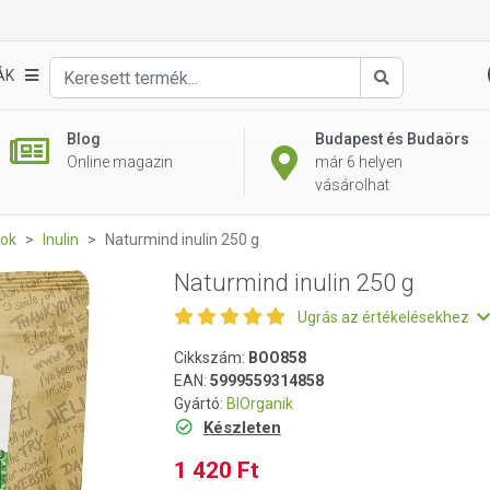
ÁK
Keresés
Blog
Budapest és Budaörs
Online magazin
már 6 helyen
vásárolhat
tok
Inulin
Naturmind inulin 250 g
Naturmind inulin 250 g
Ugrás az értékelésekhez
Cikkszám:
BOO858
EAN:
5999559314858
Gyártó:
BIOrganik
Készleten
1 420 Ft