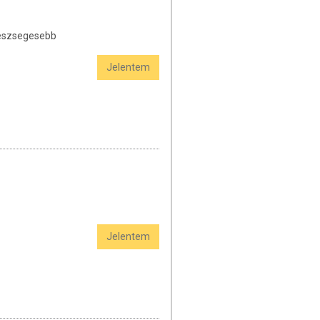
geszsegesebb
Jelentem
Jelentem