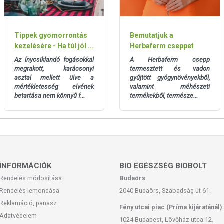
Tippek gyomorrontás
Bemutatjuk a
kezelésére - Ha túl jól ...
Herbaferm cseppet
Az ínycsiklandó fogásokkal
A Herbaferm csepp
megrakott, karácsonyi
termesztett és vadon
asztal mellett ülve a
gyűjtött gyógynövényekből,
mértékletesség elvének
valamint méhészeti
betartása nem könnyű f...
termékekből, természe...
INFORMÁCIÓK
BIO EGÉSZSÉG BIOBOLT
Rendelés módosítása
Budaörs
Rendelés lemondása
2040 Budaörs, Szabadság út 61.
Reklamáció, panasz
Fény utcai piac (Príma kijáratánál)
Adatvédelem
1024 Budapest, Lövőház utca 12.