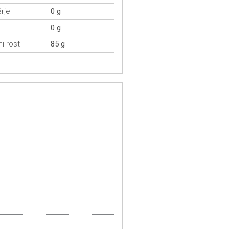
rje
0 g
0 g
mi rost
85 g