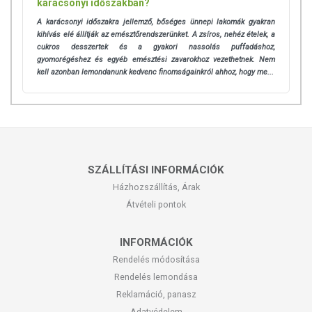
karácsonyi időszakban?
A karácsonyi időszakra jellemző, bőséges ünnepi lakomák gyakran
kihívás elé állítják az emésztőrendszerünket. A zsíros, nehéz ételek, a
cukros desszertek és a gyakori nassolás puffadáshoz,
gyomorégéshez és egyéb emésztési zavarokhoz vezethetnek. Nem
kell azonban lemondanunk kedvenc finomságainkról ahhoz, hogy me...
SZÁLLÍTÁSI INFORMÁCIÓK
Házhozszállítás, Árak
Átvételi pontok
INFORMÁCIÓK
Rendelés módosítása
Rendelés lemondása
Reklamáció, panasz
Adatvédelem