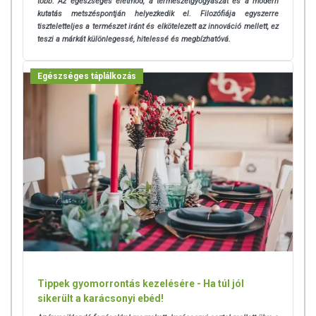
több. Az egészséges életmód, a természetgyógyászat és a modern
kutatás metszéspontján helyezkedik el. Filozófiája egyszerre
LOT: Lásd a címkén vagy a doboz alján.
tiszteletteljes a természet iránt és elkötelezett az innováció mellett, ez
teszi a márkát különlegessé, hitelessé és megbízhatóvá.
Tárolás: Száraz, hűvös helyen, gyermekek elől elzárva tartandó!
Felbontás után hűtőben tárolva 2 hónapon belül elfogyasztandó.
Egészséges táplálkozás
Figyelmeztetés: Az ajánlott napi fogyasztási mennyiséget ne lépje
túl! Hatóanyagokkal szembeni túlérzékenység esetén alkalmazása
nem ajánlott. Nem helyettesíti a kiegyensúlyozott, vegyes étrendet és
az egészséges életmódot. A készítmény természetes voltából eredően
üledékképződés előfordulhat, ez azonban nem befolyásolja a termék
minőségét és hatékonyságát. A készítmény színe, íze, állaga
termékenként változhat. A Natur Tanya® Aloe Vera ital Natur
minőségének megóvásáról a nem áttetsző PET palack gondoskodik.
100%-ban Magyar tulajdonú cég. A termék megvásárlásával magyar
munkahelyeket támogat!
Az oldalunkon lévő adatokat folyamatosan frissítjük, törekszünk arra,
Tippek gyomorrontás kezelésére - Ha túl jól
hogy naprakészek legyenek. Szeretnénk felhívni azonban a figyelmet,
sikerült a karácsonyi ebéd!
hogy ennek ellenére a webshopon szereplő adatok (beleértve a