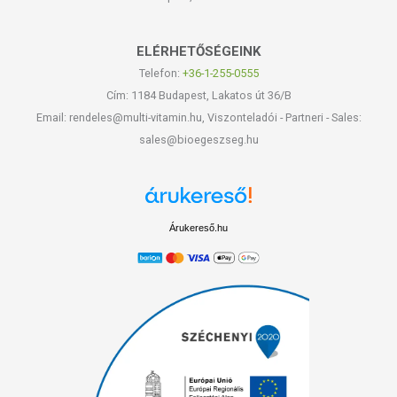
ELÉRHETŐSÉGEINK
Telefon:
+36-1-255-0555
Cím: 1184 Budapest, Lakatos út 36/B
Email: rendeles@multi-vitamin.hu, Viszonteladói - Partneri - Sales:
sales@bioegeszseg.hu
Árukereső.hu