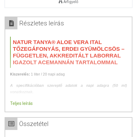
Árfigyelő
Részletes leírás
NATUR TANYA® ALOE VERA ITAL
TŐZEGÁFONYÁS, ERDEI GYÜMÖLCSÖS –
FÜGGETLEN, AKKREDITÁLT LABORRAL
IGAZOLT ACEMANNÁN TARTALOMMAL
Kiszerelés:
1 liter / 20 napi adag
A specifikációban szereplő adatok a napi adagra (50 ml)
vonatkoznak.
Teljes leírás
AZ ALOE VERA TÁMOGATJA A GYOMOR-, ÉS BÉLRENDSZER
EGÉSZSÉGÉT, SEGÍTI AZ EMÉSZTÉST, HOZZÁJÁRUL AZ
IMMUNRENDSZER NORMÁL MŰKÖDÉSÉHEZ, JÓTÉKONY
Összetétel
HATÁSSAL VAN A FÁRADTSÁGRA, SEGÍT FENNTARTANI A
NORMÁL VÉRCUKORSZINTET ÉS JAVÍTJA A GLIKÉMIÁS
KONTROLLT. AZ ALOE VERA ÉLETTANI TULAJDONSÁGAIT, FŐ