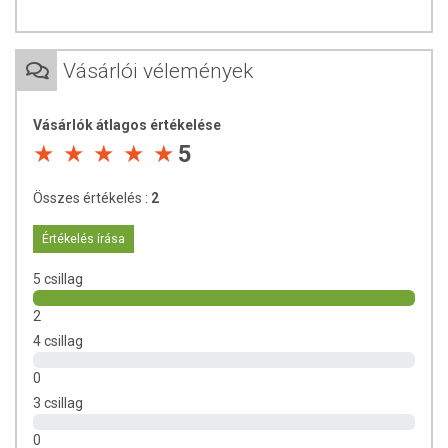
Az oldalunkon lévő adatokat folyamatosan frissítjük, törekszünk arra,
hogy naprakészek legyenek. Szeretnénk felhívni azonban a figyelmet,
Vásárlói vélemények
hogy ennek ellenére a webshopon szereplő adatok (beleértve a
termékfotókat, tápérték-, összetétel-, és allergén információkat is) csak
Vásárlók átlagos értékelése
tájékoztató jellegűek, a tényleges értékek eltérhetnek az élelmiszerek
természetéből adódóan. A friss, aktuális információkat a termékek
5
csomagolásán találják meg.
Összes értékelés :
2
Az étrend-kiegészítők az érvényben levő európai uniós szabályozás
Értékelés írása
szerint élelmiszereknek minősülnek, amelyek a hagyományos étrend
kiegészítését szolgálják, és koncentrált formában tartalmaznak
5 csillag
tápanyagokat. Bár az étrend-kiegészítők kedvező élettani hatással
rendelkezhetnek, amely egyénenként eltérő lehet, jelölésük,
2
megjelenítésük, és reklámozásuk során nem engedélyezett a
4 csillag
készítményeknek betegséget megelőző vagy gyógyító hatást
tulajdonítani.
0
3 csillag
A termék nem helyettesíti a kiegyensúlyozott, vegyes étrendet és az
egészséges életmódot! A termék nem gyógyít betegségeket! A termék
0