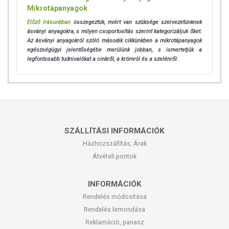
Mikrotápanyagok
Előző írásunkban
összegeztük, miért van szüksége szervezetünknek
ásványi anyagokra, s milyen csoportosítás szerint kategorizáljuk őket.
Az ásványi anyagokról szóló második cikkünkben a mikrotápanyagok
egészségügyi jelentőségébe merülünk jobban, s ismertetjük a
legfontosabb tudnivalókat a cinkről, a krómról és a szelénről.
SZÁLLÍTÁSI INFORMÁCIÓK
Házhozszállítás, Árak
Átvételi pontok
INFORMÁCIÓK
Rendelés módosítása
Rendelés lemondása
Reklamáció, panasz