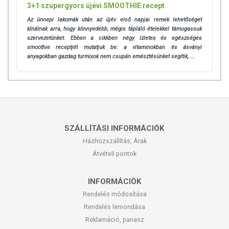
3+1 szupergyors újévi SMOOTHIE recept
Az ünnepi lakomák után az újév első napjai remek lehetőséget
kínálnak arra, hogy könnyedebb, mégis tápláló ételekkel támogassuk
szervezetünket. Ebben a cikkben négy ízletes és egészséges
smoothie receptjét mutatjuk be: a vitaminokban és ásványi
anyagokban gazdag turmixok nem csupán emésztésünket segítik, ...
SZÁLLÍTÁSI INFORMÁCIÓK
Házhozszállítás, Árak
Átvételi pontok
INFORMÁCIÓK
Rendelés módosítása
Rendelés lemondása
Reklamáció, panasz