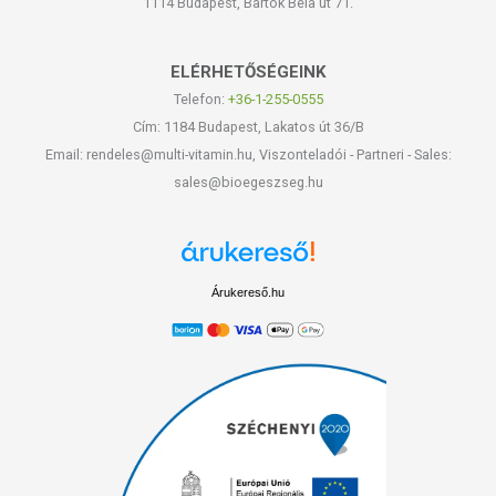
1114 Budapest, Bartók Béla út 71.
ELÉRHETŐSÉGEINK
Telefon:
+36-1-255-0555
Cím: 1184 Budapest, Lakatos út 36/B
Email: rendeles@multi-vitamin.hu, Viszonteladói - Partneri - Sales:
sales@bioegeszseg.hu
Árukereső.hu