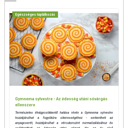
tápanyagokat. Bár az étrend-kiegészítők kedvező élettani hatással
rendelkezhetnek, amely egyénenként eltérő lehet, jelölésük,
Egészséges táplálkozás
megjelenítésük, és reklámozásuk során nem engedélyezett a
készítményeknek betegséget megelőző vagy gyógyító hatást
tulajdonítani.
A termék nem helyettesíti a kiegyensúlyozott, vegyes étrendet és az
egészséges életmódot! A termék nem gyógyít betegségeket! A termék
nem az orvosi kezelés helyettesítésére alkalmas! Betegség esetén
használatát beszélje meg kezelőorvosával. Az ajánlott napi
fogyasztási mennyiséget ne lépje túl! Ne szedje a készítményt, ha az
összetevők bármelyikére érzékeny vagy allergiás! Kisgyermektől
elzárva tartandó!
Gymnema sylvestre - Az édesség utáni sóvárgás
ellenszere
Természetes étvágycsökkentő hatása révén a Gymnema sylvestre
hozzájárulhat a fogyókúra sikerességéhez - serkentheti az
anyagcserét, hozzájárulhat a vércukorszint normalizálásához és