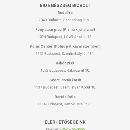
BIO EGÉSZSÉG BIOBOLT
Budaörs
2040 Budaörs, Szabadság út 61.
Fény utcai piac (Príma kijáratánál)
1024 Budapest, Lövőház utca 12.
Pólus Center (Pólus patikával szemben)
1152 Budapest, Szentmihályi út 131.
Rákóczi út
1072 Budapest, Rákóczi út 10.
Szent István körút
1137 Budapest, Szent István Körút 18.
Bartók Béla
1114 Budapest, Bartók Béla út 71.
ELÉRHETŐSÉGEINK
Telefon:
+36-1-255-0555