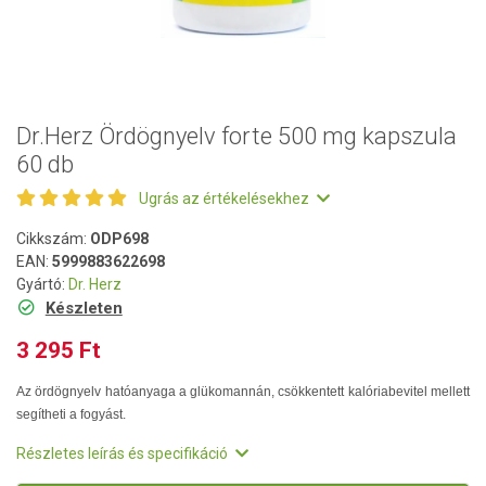
Dr.Herz Ördögnyelv forte 500 mg kapszula
60 db
Ugrás az értékelésekhez
Cikkszám:
ODP698
EAN:
5999883622698
Gyártó:
Dr. Herz
Készleten
3 295 Ft
Az ördögnyelv hatóanyaga a glükomannán, csökkentett kalóriabevitel mellett
segítheti a fogyást.
Részletes leírás és specifikáció