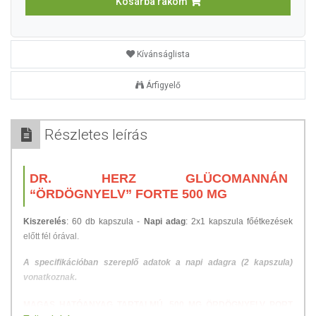
Kosárba rakom
Kívánságlista
Árfigyelő
Részletes leírás
DR. HERZ GLÜCOMANNÁN
“ÖRDÖGNYELV” FORTE 500 MG
Kiszerelés
: 60 db kapszula -
Napi adag
: 2x1 kapszula főétkezések
előtt fél órával.
A specifikációban szereplő adatok a napi adagra (2 kapszula)
vonatkoznak.
MAGAS HATÓANYAG TARTALMÚ, 500 MG ÖRDÖGNYELV PORT