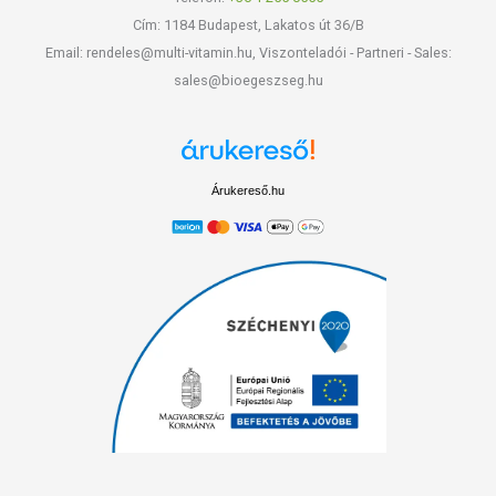
Cím: 1184 Budapest, Lakatos út 36/B
Email: rendeles@multi-vitamin.hu, Viszonteladói - Partneri - Sales:
sales@bioegeszseg.hu
Árukereső.hu