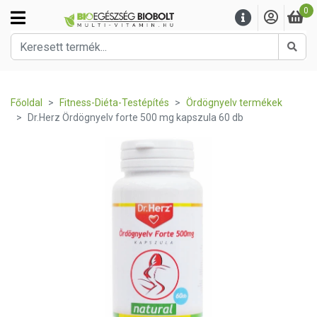
0
Kere
Főoldal
Fitness-Diéta-Testépítés
Ördögnyelv termékek
Dr.Herz Ördögnyelv forte 500 mg kapszula 60 db