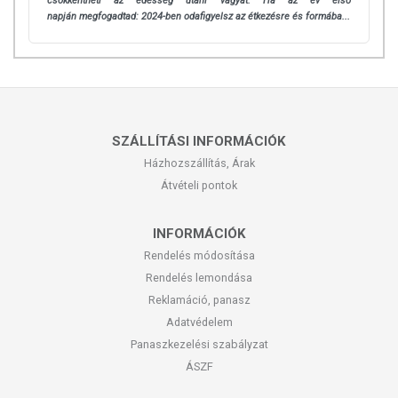
csökkentheti az édesség utáni vágyat. Ha az év első
napján
megfogadtad: 2024-ben odafigyelsz az étkezésre és formába...
SZÁLLÍTÁSI INFORMÁCIÓK
Házhozszállítás, Árak
Átvételi pontok
INFORMÁCIÓK
Rendelés módosítása
Rendelés lemondása
Reklamáció, panasz
Adatvédelem
Panaszkezelési szabályzat
ÁSZF