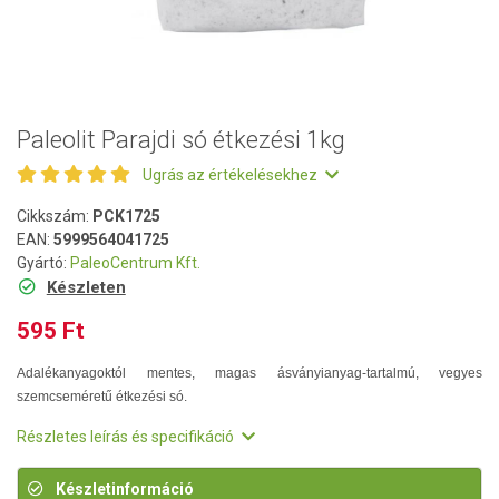
Paleolit Parajdi só étkezési 1kg
Ugrás az értékelésekhez
Cikkszám:
PCK1725
EAN:
5999564041725
Gyártó:
PaleoCentrum Kft.
Készleten
595 Ft
Adalékanyagoktól mentes, magas ásványianyag-tartalmú, vegyes
szemcseméretű étkezési só.
Részletes leírás és specifikáció
Készletinformáció