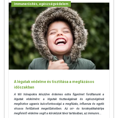
Immunerősítés, egészségvédelem
TOVÁBBI TUDNIVALÓK
Tárolás: Száraz helyen korlátlan ideig tárolható.
Nettó tömeg: 1 kg
Forgalmazó: PALEOCENTRUM Kft.
A légutak védelme és tisztítása a megfázásos
időszakban
A téli hónapokra készülve érdemes extra figyelmet fordítanunk a
légutak védelmére: a légutak
tisztaságának és egészségének
megőrzése ugyanis kulcsfontosságú a megfázás, influenza és egyéb
vírusos fertőzések megelőzésében. Az orr- és toroknyálkahártya
megfelelő védelme segít a kórokózok távol tartásában, az immunre...