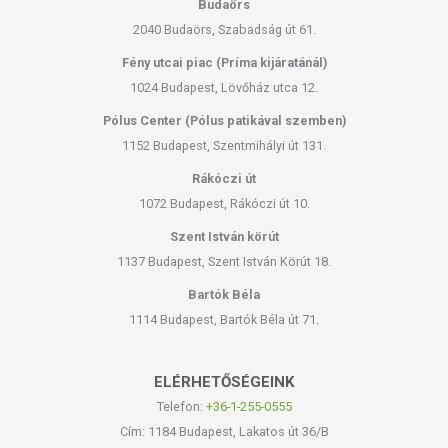
Budaörs
2040 Budaörs, Szabadság út 61.
Fény utcai piac (Príma kijáratánál)
1024 Budapest, Lövőház utca 12.
Pólus Center (Pólus patikával szemben)
1152 Budapest, Szentmihályi út 131.
Rákóczi út
1072 Budapest, Rákóczi út 10.
Szent István körút
1137 Budapest, Szent István Körút 18.
Bartók Béla
1114 Budapest, Bartók Béla út 71.
ELÉRHETŐSÉGEINK
Telefon:
+36-1-255-0555
Cím: 1184 Budapest, Lakatos út 36/B