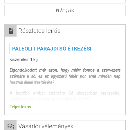
Árfigyelő
Részletes leírás
PALEOLIT PARAJDI SÓ ÉTKEZÉSI
Kiszerelés: 1 kg
Elgondolkodott már azon, hogy miért fontos a szervezete
számára a só, ez az egyszerű fehér por, amit minden nap
használ ételei ízesítésére?
A legtöbb ember számára Só elsősorban ételízesítő,
valójában ettől sokkal, de sokkal több. Miért?
Teljes leírás
Az emberi szervezet vízből és sóból áll. A só alatt nem a
hagyományos értelemben vett finomított konyhasót értjük,
hanem a természetben előforduló, eredeti állapotban
Vásárlói vélemények
előforduló sókat, melyben különböző minőségű és