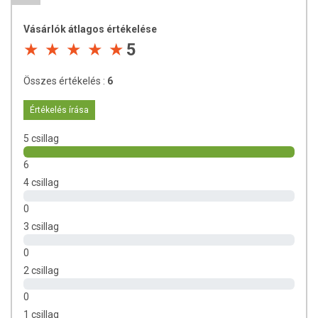
mennyiségű ásványi anyagok vannak.
Vásárlók átlagos értékelése
De milyen hatással van a só fogyasztása a szervezetünkre?
5
Tekintsünk át röviden néhány tényt:
Összes értékelés :
6
A vesének szüksége van sóra a túltengésben lévő
savak leépítéséhez és azoknak vizelettel történő
Értékelés írása
kiválasztásához. Ha a szervezet sóban szegény,
egyre jobban elsavasodik.
5 csillag
Ha elegendő víz és só van a szervezetben, akkor mint
természetes antioxidánsok eltávolítják a toxikus
6
salakanyagokat.
4 csillag
A só szükséges a rák megelőzésében és kezelésben.
0
A rákos sejtek oxigén jelenlétében elpusztulnak.
A só nélkülözhetetlen az izomzat és az erőnlét
3 csillag
fenntartásához. (A parajdi fürdősó megakadályozza
0
az izomgörcsöket, ezért sportolóknak is ajánlott a
rendszeres használata,)
2 csillag
A só csökkenti a szívritmus zavarokat és fontos
0
szerepet játszik a vérnyomás szabályzásában.
Cukorbetegségnél a só segít a vércukor szintet
1 csillag