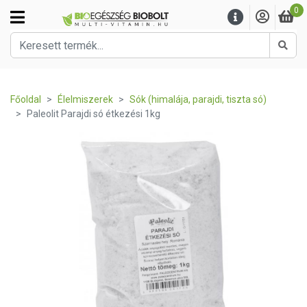
0
Kere
Főoldal
Élelmiszerek
Sók (himalája, parajdi, tiszta só)
Paleolit Parajdi só étkezési 1kg