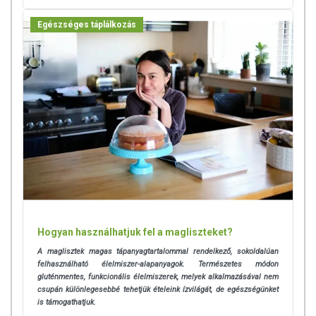
Egészséges táplálkozás
Hogyan használhatjuk fel a magliszteket?
A maglisztek magas tápanyagtartalommal rendelkező, sokoldalúan
felhasználható élelmiszer-alapanyagok. Természetes módon
gluténmentes, funkcionális élelmiszerek, melyek alkalmazásával nem
csupán különlegesebbé tehetjük ételeink ízvilágát, de egészségünket
is támogathatjuk.