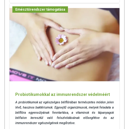
Emésztőrendszer támogatása
Probiotikumokkal az immunrendszer védelméért
A probiotikumok az egészséges bélflórában természetes módon jelen
lévő, hasznos baktériumok. Egysejtű organizmusok, melyek feladata a
bélflóra egyensúlyának fenntartása, a vitaminok és tápanyagok
bélfalon keresztül való felszívódásának elősegítése és az
immunrendszer egészségének megőrzése.