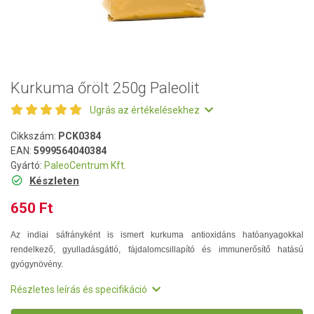
Kurkuma őrölt 250g Paleolit
Ugrás az értékelésekhez
Cikkszám:
PCK0384
EAN:
5999564040384
Gyártó:
PaleoCentrum Kft.
Készleten
650 Ft
Az indiai sáfrányként is ismert kurkuma antioxidáns hatóanyagokkal
rendelkező, gyulladásgátló, fájdalomcsillapító és immunerősítő hatású
gyógynövény.
Részletes leírás és specifikáció