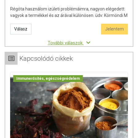
Régóta használom izületi problémáimra, nagyon elégedett
vagyok a termékkel és az árával különösen. üdv: Körmöndi M
Válasz
Jelentem
További válaszok
Kapcsolódó cikkek
Immunerősítés, egészségvédelem