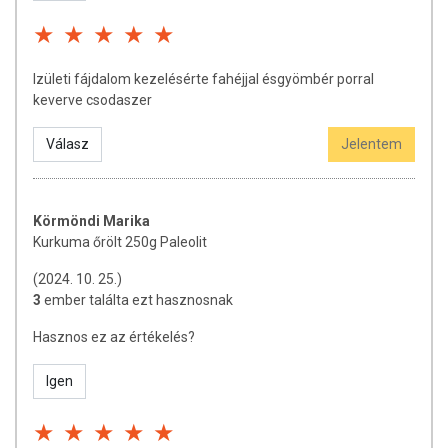
Izületi fájdalom kezelésérte fahéjjal ésgyömbér porral
keverve csodaszer
Válasz
Jelentem
Körmöndi Marika
Kurkuma őrölt 250g Paleolit
(2024. 10. 25.)
3
ember találta ezt hasznosnak
Hasznos ez az értékelés?
Igen