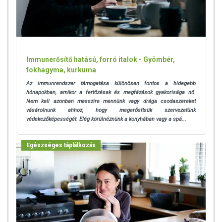
Immunerősítő hatású, forró italok - Gyömbér,
fokhagyma, kurkuma
Az immunrendszer támogatása különösen fontos a hidegebb
hónapokban, amikor a fertőzések és megfázások gyakorisága nő.
Nem kell azonban messzire mennünk vagy drága csodaszereket
vásárolnunk ahhoz, hogy megerősítsük szervezetünk
védekezőképességét. Elég körülnéznünk a konyhában vagy a spá...
Egészséges táplálkozás