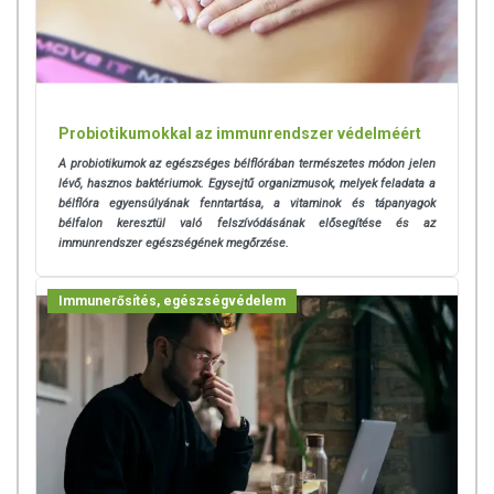
Probiotikumokkal az immunrendszer védelméért
A probiotikumok az egészséges bélflórában természetes módon jelen
lévő, hasznos baktériumok. Egysejtű organizmusok, melyek feladata a
bélflóra egyensúlyának fenntartása, a vitaminok és tápanyagok
bélfalon keresztül való felszívódásának elősegítése és az
immunrendszer egészségének megőrzése.
Immunerősítés, egészségvédelem