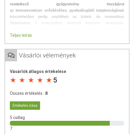
rendelkező gyógynövény hozzájárul
az immunrendszer erősítéséhez, gyulladásgátló tulajdonságának
köszönhetően pedig enyhítheti az ízületi- és reumatikus
fájdalmakat.
A kurkumában található kurkumin véralvadás-
csökkentő hatással rendelkezik, így gátolhatja
Teljes leírás
a vérrögök kialakulását.
TOVÁBBI TUDNIVALÓK A TERMÉKRŐL
Vásárlói vélemények
Forgalmazó:
PALEOCENTRUM Kft.
Minőségét megőrzi:
Vásárlók átlagos értékelése
A csomagoláson jelzett időpontig.
5
Tárolás:
Száraz, hűvös helyen.
Összes értékelés :
8
Értékelés írása
5 csillag
7