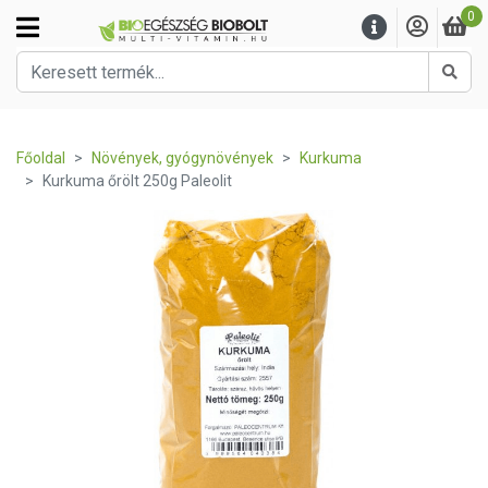
0
Kere
Főoldal
Növények, gyógynövények
Kurkuma
Kurkuma őrölt 250g Paleolit