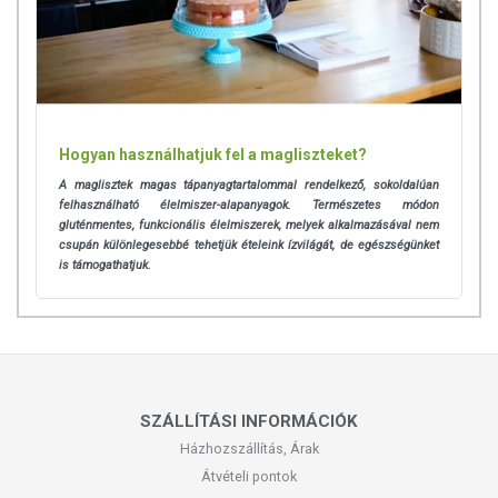
Hogyan használhatjuk fel a magliszteket?
A maglisztek magas tápanyagtartalommal rendelkező, sokoldalúan
felhasználható élelmiszer-alapanyagok. Természetes módon
gluténmentes, funkcionális élelmiszerek, melyek alkalmazásával nem
csupán különlegesebbé tehetjük ételeink ízvilágát, de egészségünket
is támogathatjuk.
SZÁLLÍTÁSI INFORMÁCIÓK
Házhozszállítás, Árak
Átvételi pontok