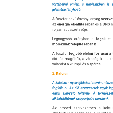
történelmi emlék, s napjainkban is 
jelentése fényhozó.
A foszfor nevű ásványi anyag
szerve
az
energia előállításában
és a
DNS m
folyamat összetevője.
Legnagyobb arányban a
fogak
és
molekulák felépítésében
is.
A foszfor
legjobb élelmi forrásai
a t
dió- és magfélék, a zöldségek - azo
valamint a krumpli és a spárga.
2. Kalcium
A kalcium - nyelvújításkori nevén més
foglalja el. Az élő szervezetek egyik 
egyik alapvető feltétele. A termész
alkáliföldfémek csoportjába sorolunk.
Az emberi szervezetben a kalciu