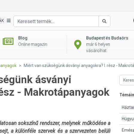
ÁK
Keresés
Blog
Budapest és Budaörs
Online magazin
már 6 helyen
vásárolhat
i anyagok
Miért van szükségünk ásványi anyagokra? I. rész - Makro
ségünk ásványi
rész - Makrotápanyagok
Témái
Háztar
Húgyu
latosan sokszínű rendszer, melynek működése a
Emész
sejt, a különféle szervek és a szervezeten belüli