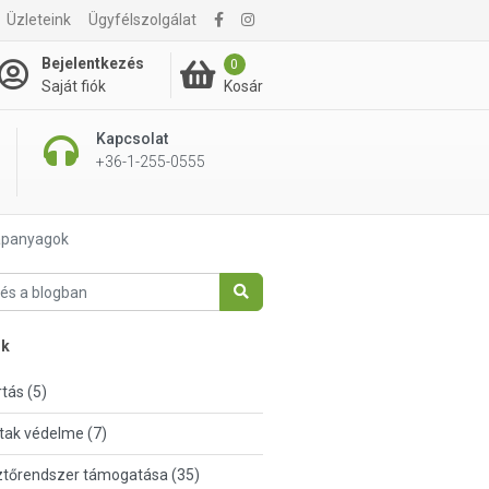
Üzleteink
Ügyfélszolgálat
Bejelentkezés
0
Kosár
Saját fiók
Kapcsolat
+36-1-255-0555
tápanyagok
nk
tás (5)
tak védelme (7)
tőrendszer támogatása (35)