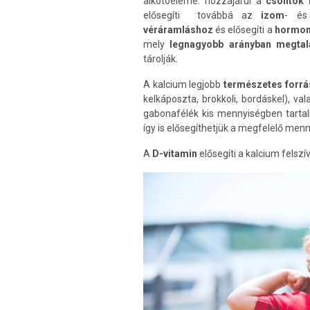
alkotóeleme: hozzájárul a
csontok
elősegíti továbbá az
izom
- é
vé
ráramláshoz
és elősegíti a
hormo
mely
legnagyobb arányban
megtal
tárolják.
A kalcium legjobb
természetes forrá
kelkáposzta, brokkoli, bordáskel), va
gabonafélék kis mennyiségben tarta
így is elősegíthetjük a megfelelő menn
A
D-vitamin
elősegíti a kalcium felszí