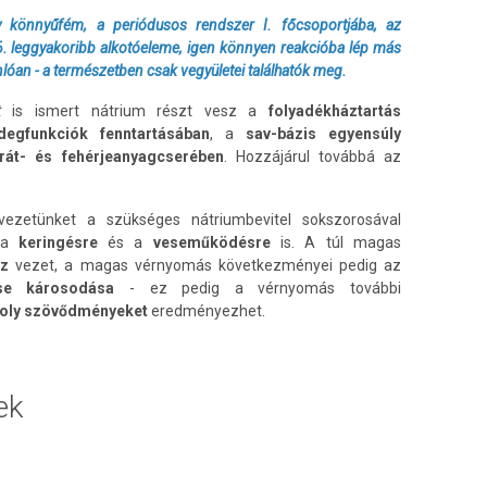
gy könnyűfém, a periódusos rendszer I. főcsoportjába, az
 6. leggyakoribb alkotóeleme, igen könnyen reakcióba lép más
óan - a természetben csak vegyületei találhatók meg.
nt
is ismert nátrium részt vesz a
folyadékháztartás
egfunkciók fenntartásában
, a
sav-bázis egyensúly
rát- és fehérjeanyagcserében
. Hozzájárul továbbá az
vezetünket a szükséges nátriumbevitel sokszorosával
n a
keringésre
és a
veseműködésre
is. A túl magas
oz
vezet, a magas vérnyomás következményei pedig az
se károsodása
- ez pedig a vérnyomás további
oly szövődményeket
eredményezhet.
ek