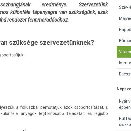
sszhangjának eredménye. Szervezetünk
Szív- 
s különféle tápanyagra van szükségünk, ezek
Májvé
zínű rendszer fennmaradásához.
Haj, b
Bőrápo
 van szüksége szervezetünknek?
Vitami
oportosítjuk:
Immun
Egészs
Népsze
Nyár v
lyezzük a fókuszba: bemutatjuk azok csoportosítását, s
éppen 
ülönféle anyagok legfontosabb feladatait és legjobb
Puffad
diszk