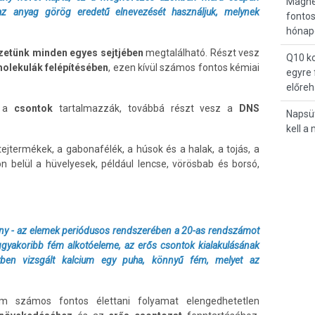
Magné
az anyag görög eredetű elnevezését használjuk, melynek
fontos
hónap
zetünk minden egyes sejtjében
megtalálható. Részt vesz
Q10 ko
olekulák felépítésében
, ezen kívül számos fontos kémiai
egyre 
előreh
 a
csontok
tartalmazzák, továbbá részt vesz a
DNS
Napsü
kell a
ejtermékek, a gabonafélék, a húsok és a halak, a tojás, a
n belül a hüvelyesek, például lencse, vörösbab és borsó,
zeny - az elemek periódusos rendszerében a 20-as rendszámot
leggyakoribb fém alkotóeleme, az erős csontok kialakulásának
etben vizsgált kalcium egy puha, könnyű fém, melyet az
m számos fontos élettani folyamat elengedhetetlen