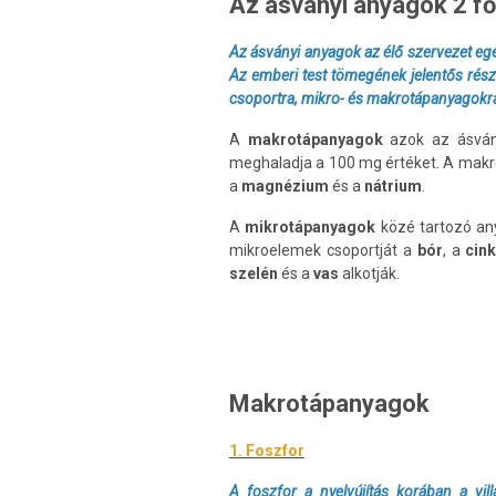
Az ásványi anyagok 2 fő
Az ásványi anyagok az élő szervezet e
Az emberi test tömegének jelentős részé
csoportra, mikro- és makrotápanyagokr
A
makrotápanyagok
azok az ásván
meghaladja a 100 mg értéket. A makr
a
magnézium
és a
nátrium
.
A
mikrotápanyagok
közé tartozó an
mikroelemek csoportját a
bór
, a
cin
szelén
és a
vas
alkotják.
Makrotápanyagok
1. Foszfor
A foszfor a nyelvújítás korában a v