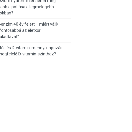
zium nyáron: miért lehet még
abb a pótlása a legmelegebb
okban?
enzim 40 év felett – miért válik
fontosabbá az életkor
aladtával?
tés és D-vitamin: mennyi napozás
 megfelelő D-vitamin-szinthez?