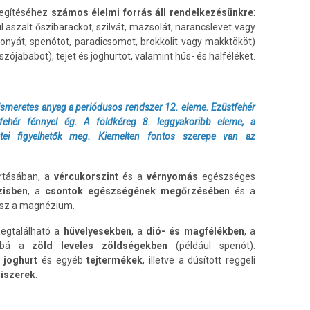
segítéséhez
számos élelmi
forrás áll rendelkezésünkre
:
aszalt őszibarackot, szilvát, mazsolát, narancslevet vagy
gonyát, spenótot, paradicsomot, brokkolit vagy makktököt)
zójababot), tejet és joghurtot, valamint hús- és halféléket.
ismeretes anyag a periódusos rendszer 12. eleme. Ezüstfehér
fehér fénnyel ég. A földkéreg 8. leggyakoribb eleme, a
tei figyelhetők meg. Kiemelten fontos szerepe van az
rtásában, a
vércukorszint
és a
vérnyomás
egészséges
zisben
, a
csontok
egészségének megőrzésében
és a
esz a magnézium.
egtalálható a
hüvelyesekben
, a
dió- és magfélékben
, a
ábbá a
zöld leveles zöldségekben
(például spenót).
a
joghurt
és egyéb
tejtermékek
, illetve a dúsított reggeli
miszerek
.