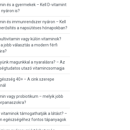
min és a gyermekek – Kell D-vitamint
 nyáron is?
min és immunrendszer nyáron – Kell
erősítés a napsütéses hónapokban?
multivitamin vagy külön vitaminok?
 a jobb választás a modern férfi
ra?
gyünk magunkkal a nyaralásra? – Az
ségtudatos utazó vitamincsomagja
egészség 40+ – A cink szerepe
knál
min vagy probiotikum – melyik jobb
rpanaszokra?
 vitaminok támogathatják a látást? –
m egészségéhez fontos tápanyagok