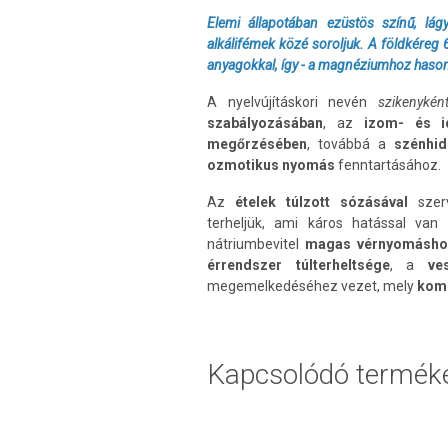
Elemi állapotában ezüstös színű, lá
alkálifémek közé soroljuk. A földkéreg
anyagokkal, így - a magnéziumhoz hasonl
A nyelvújításkori nevén
szikenyké
szabályozásában
, az
izom- és id
megőrzésében
, továbbá a
szénhid
ozmotikus nyomás
fenntartásához.
Az
ételek túlzott sózásával
szer
terheljük, ami káros hatással va
nátriumbevitel
magas
vérnyomásh
érrendszer túlterheltsége
, a
ve
megemelkedéséhez vezet, mely
kom
Kapcsolódó termék