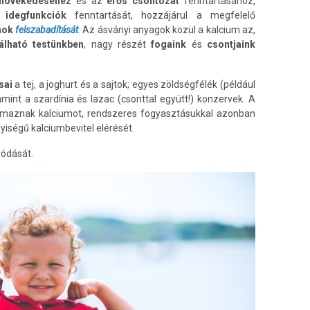
növekedéséhez
és az
erős csontozat
fenntartásához,
s
idegfunkciók
fenntartását, hozzájárul a megfelelő
nok
felszabadítását
. Az ásványi anyagok közül a kalcium az,
álható testünkben
, nagy részét
fogaink
és
csontjaink
sai
a tej, a joghurt és a sajtok; egyes zöldségfélék (például
lamint a szardínia és lazac (csonttal együtt!) konzervek. A
lmaznak kalciumot, rendszeres fogyasztásukkal azonban
yiségű kalciumbevitel elérését.
vódását.