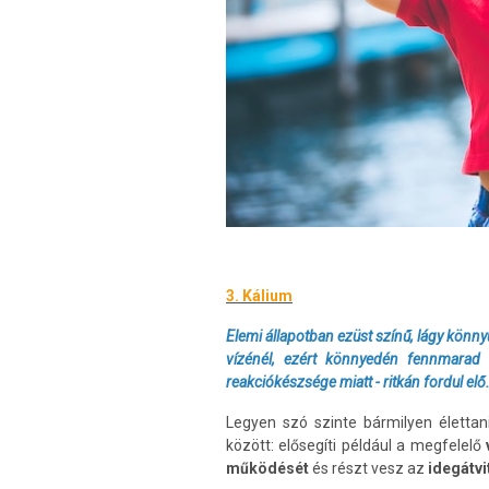
3. Kálium
Elemi állapotban ezüst színű, lágy könn
vízénél, ezért könnyedén fennmarad 
reakciókészsége miatt - ritkán fordul elő
Legyen szó szinte bármilyen élettan
között: elősegíti például a megfelelő
működését
és részt vesz az
idegátvi