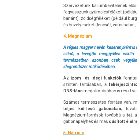
Szervezetünk káliumbevitelének elő
fogyasszunk gyümölcsféléket (például 
banánt), zöldségféléket (például bur
és hüvelyeseket (lencsét, vörösbabot, s
4. Magnézium
A régies magyar nevén keserenyként is 
színű, a levegőn meggyújtva vakító 
természetben azonban csak vegyüle
idegrendszer működésében.
Az
izom- és idegi funkciók
fennta
szinten tartásában, a
fehérjeszinté
DNS-lánc
megalkotásában is részt v
Számos természetes forrása van, m
teljes kiőrlésű gabonában
, tov
Magnéziumforrások továbbá a
tej
, 
gabonapelyhek és más
dúsított élel
5. Nátrium