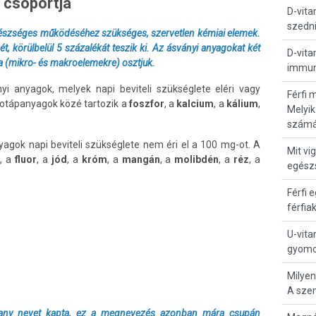
 csoportja
D-vita
szedni
gészséges működéséhez szükséges, szervetlen kémiai elemek.
t, körülbelül 5 százalékát teszik ki. Az ásványi anyagokat két
D-vita
a (mikro- és makroelemekre) osztjuk.
immun
yi anyagok, melyek napi beviteli szükséglete eléri vagy
Férfi 
otápanyagok közé tartozik a
foszfor
, a
kalcium
, a
kálium
,
Melyik
számá
yagok napi beviteli szükséglete nem éri el a 100 mg-ot. A
Mit vi
k
, a
fluor
, a
jód
, a
króm
, a
mangán
, a
molibdén
, a
réz
, a
egész
Férfi 
férfia
U-vita
gyomo
Milyen
A sze
illany nevet kapta, ez a megnevezés azonban mára csupán