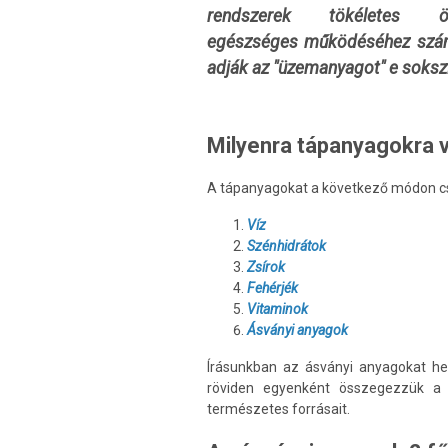
rendszerek tökéletes ö
egészséges működéséhez számo
adják az "üzemanyagot" e soks
Milyenra tápanyagokra
A
tápanyagokat a következő módon cs
Víz
Szénhidrátok
Zsírok
Fehérjék
Vitaminok
Ásványi anyagok
Írásunkban az ásványi anyagokat he
röviden egyenként összegezzük a k
természetes forrásait.