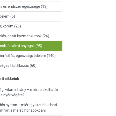
és érrendszer egészsége (13)
delem (6)
őr, köröm (25)
lás, natúr kozmetikumok (24)
nok, ásványi anyagok (95)
erősítés, egészségvédelem (140)
éges táplálkozás (60)
rű cikkeink
égi vitaminhiány – miért alakulhat ki
a nyár végére?
ás nyáron – miért gyakoribb a hasi
omfort a meleg hónapokban?