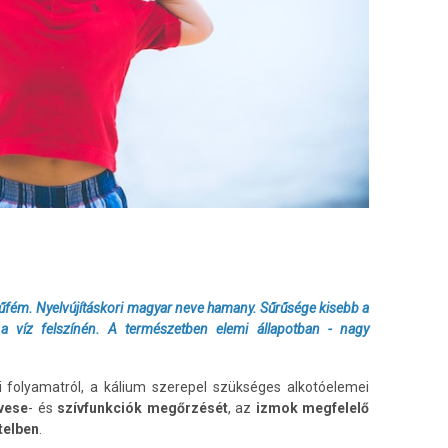
yűfém. Nyelvújításkori magyar neve hamany. Sűrűsége kisebb a
a víz felszínén. A természetben elemi állapotban - nagy
.
i folyamatról, a kálium szerepel szükséges alkotóelemei
vese
- és
szívfunkciók megőrzését
, az
izmok megfelelő
telben
.