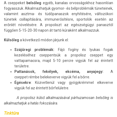
A cseppeket
belsőleg
egyéb, kanalas orvosságokhoz hasonlóan
fogyasszuk. Alkalmazhatjuk gyomor- és bélproblémák tüneteinek,
valamint asztma- és tüdőpanaszok enyhítésére, változókori
tünetek csillapítására, immunerősítésre, sportolók esetén az
erőnlét növelésére. A propoliszt az egészségügyi panasztól
függően 5-15-20-30 napon át tartó kúraként alkalmazzuk.
Külsőleg
a következő módon járjunk el:
Szájüregi problémák:
Fájó fogíny és lyukas fogak
kezeléséhez cseppentsük a propolisz cseppet egy
vattapamacsra, majd 5-10 percre vigyük fel az érintett
területre.
Pattanások, fekélyek, ekcéma, anyajegy:
A
cseppet rémbe belekeverve vigyük fel a bőrre.
Égésekre
: Közvetlenül vagy gyógykrémmel elkeverve
vigyük fel az érintett bőrfelületre.
A propolisz külső alkalmazásával párhuzamosan belsőleg is
alkalmazhatjuk a hatás fokozására.
Tinktúra