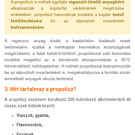
A propoliszt a méhek egyfajta
ragasztó-tömítő anyagként
alkalmazzák a kaptárfal védelmének megőrzése
érdekében, propoliszt használnak továbbá a kaptár
belső
fertőtlenítésére
és az elpusztult rovartestek
balzsamozására
.
A ragacsos anyag kiváló a kaptárfalon kialakuló rések
betömésére, ezáltal a méhkaptár hermetikus lezártságának
megőrzésére; a falak belülről történő, propolisszal való bevonása
továbbá megelőzi az a kórokozók elszaporodását a 35°C
hőmérsékletű méhkaptárban. A méhek propolisszal balzsamozzák
be az elpusztult rovartesteket is, megakadályozva a bomlás során
termelődő anyagok okozta fertőzést.
3. Mit tartalmaz a propolisz?
A propolisz összesen körülbelül 300 különböző alkotóelemből áll
össze, ezek többek között:
Viaszok, gyanta,
Flavonoidok,
Enzimek,