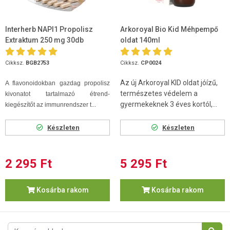
Interherb NAPI1 Propolisz
Arkoroyal Bio Kid Méhpempő
Extraktum 250 mg 30db
oldat 140ml
Cikksz.
BGB2753
Cikksz.
CP0024
Az új Arkoroyal KID oldat jóízű,
A flavonoidokban gazdag propolisz
természetes védelem a
kivonatot tartalmazó étrend-
gyermekeknek 3 éves kortól,...
kiegészítőt az immunrendszer t...
Készleten
Készleten
2 295 Ft
5 295 Ft
Kosárba rakom
Kosárba rakom