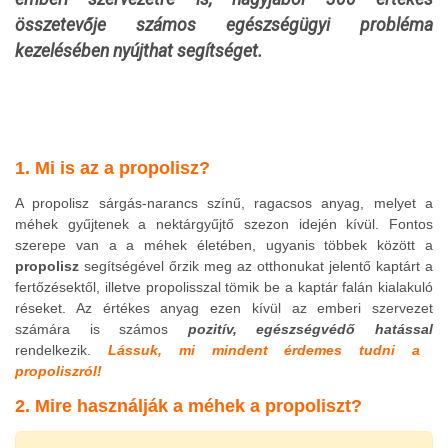
összetevője számos egészségügyi probléma
kezelésében nyújthat segítséget.
1. Mi is az a propolisz?
A propolisz sárgás-narancs színű, ragacsos anyag, melyet a
méhek gyűjtenek a nektárgyűjtő szezon idején kívül. Fontos
szerepe van a a méhek életében, ugyanis többek között a
propolisz
segítségével őrzik meg az otthonukat jelentő kaptárt a
fertőzésektől, illetve propolisszal tömik be a kaptár falán kialakuló
réseket. Az értékes anyag ezen kívül
az emberi szervezet
számára is számos
pozitív, egészségvédő hatással
rendelkezik.
Lássuk, mi mindent érdemes tudni a
propoliszról!
2. Mire használják a méhek a propoliszt?