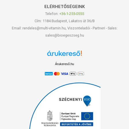
ELÉRHETŐSÉGEINK
Telefon:
+36-1-255-0555
Cím: 1184 Budapest, Lakatos út 36/B
Email: rendeles@multi-vitamin.hu, Viszonteladói - Partneri - Sales:
sales@bioegeszseg.hu
Árukereső.hu