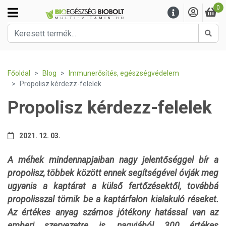
0
Kere
Főoldal
Blog
Immunerősítés, egészségvédelem
Propolisz kérdezz-felelek
Propolisz kérdezz-felelek
2021. 12. 03.
A méhek mindennapjaiban nagy jelentőséggel bír a
propolisz, többek között ennek segítségével óvják meg
ugyanis a kaptárat a külső fertőzésektől, továbbá
propolisszal tömik be a kaptárfalon kialakuló réseket.
Az értékes anyag számos jótékony hatással van az
emberi szervezetre is, nagyjából 300 értékes