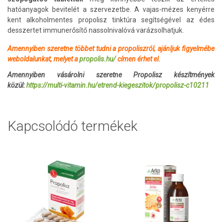
hatóanyagok bevitelét a szervezetbe. A vajas-mézes kenyérre
kent alkoholmentes propolisz tinktúra segítségével az édes
desszertet immunerősítő nassolnivalóvá varázsolhatjuk.
Amennyiben szeretne többet tudni a propoliszról, ajánljuk figyelmébe
weboldalunkat, melyet a
propolis.hu/
címen érhet el.
Amennyiben vásárolni szeretne Propolisz készítmények
közül:
https://multi-vitamin.hu/etrend-kiegeszitok/propolisz-c10211
Kapcsolódó termékek