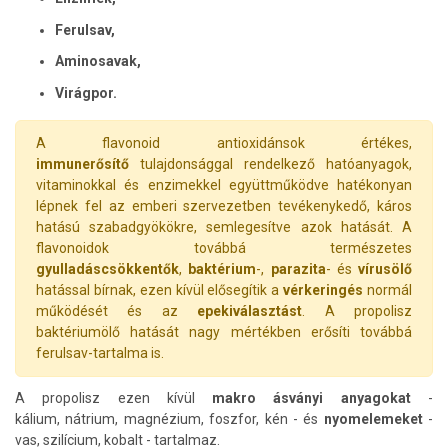
Ferulsav,
Aminosavak,
Virágpor.
A flavonoid antioxidánsok értékes,
immunerősítő
tulajdonsággal rendelkező hatóanyagok,
vitaminokkal és enzimekkel együttműködve hatékonyan
lépnek fel az emberi szervezetben tevékenykedő, káros
hatású szabadgyökökre, semlegesítve azok hatását. A
flavonoidok továbbá természetes
gyulladáscsökkentők
,
baktérium
-,
parazita
- és
vírusölő
hatással bírnak, ezen kívül elősegítik a
vérkeringés
normál
működését és az
epekiválasztást
. A propolisz
baktériumölő hatását nagy mértékben erősíti továbbá
ferulsav-tartalma is.
A propolisz ezen kívül
makro ásványi anyagokat
-
kálium, nátrium, magnézium, foszfor, kén - és
nyomelemeket
-
vas, szilícium, kobalt - tartalmaz.