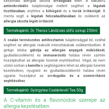
szezonális allergiák okozta
orrdugulás
ellen. A kakukkfű
antimikrobiális
tulajdonságai mellett segíthet a
légutak
tisztításában
, enyhítve a
köhögést
és a
torok irritációját
. A
menta segít a
légutak felszabadításában
és csökkenti az
allergia okozta légúti irritációt
.
Termékajánló: Dr. Theiss Lándzsás útifű szirup 250ml
A
csalán természetes antihisztamin
tulajdonsággal bír, ezáltal
segíthet az allergiás reakciók intenzitásának csökkentésében. A
ginkgo biloba
gátolja az allergén anyagok működését
,
gyulladáscsökkentő és
immunerősítő
hatása révén szintén
hozzájárulhat az allergiás tünetek enyhítéséhez. Végül, de nem
utolsó sorban a
kamilla
is segítségünkre lehet az allergiás tünetek
kezelésében, nyugtató és gyulladáscsökkentő hatása révén
ugyanis hozzájárul az
orrdugulás és a szemirritáció
enyhítéséhez
.
Termékajánló: Györgytea Csalánlevél Tea 50g
A C-vitamin és a flavonoidok szerepe az
allergia kezelésében