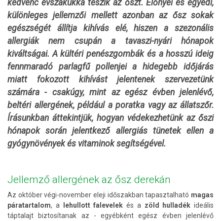
kedvenc évszakukká teszik az őszt.
Előnyei és egyedi,
különleges jellemzői mellett azonban az ősz sokak
egészségét állítja kihívás elé,
hiszen a szezonális
allergiák nem csupán a tavaszi-nyári hónapok
kiváltságai. A kültéri penészgombák és a hosszú ideig
fennmaradó parlagfű pollenjei a hidegebb időjárás
miatt fokozott kihívást jelentenek szervezetünk
számára - csakúgy, mint az
egész évben jelenlévő,
beltéri allergének, például a poratka vagy az állatszőr.
Írásunkban áttekintjük, hogyan védekezhetünk az őszi
hónapok során jelentkező allergiás tünetek ellen a
gyógynövények és vitaminok segítségével.
Jellemző allergének az ősz derekán
Az október végi-november eleji időszakban tapasztalható
magas
páratartalom
, a
lehullott falevelek
és a
zöld hulladék
ideális
táptalajt biztosítanak az - egyébként egész évben jelenlévő