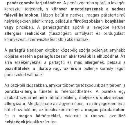
-
penészgomba terjedéséhez
. A penészgomba spórái a levegőn
keresztül terjednek, s
könnyen megtelepszenek a nedves
falevél-halmokon
. Házon belül a nedves, magas páratartalmú
helyiségekben jelenik meg, például a
fürdőszobában
,
konyhában
vagy
pincében. A penészgomba spórái a levegőbe kerülve
allergiás reakciókat
(tüsszögést, orrfolyást és orrdugulást,
könnyezést, szemviszketést stb.) okozhatnak.
A
parlagfű
általában október közepéig szórja pollenjét, enyhébb
időjárás esetén
a parlagfűszezon aká
r
tovább is elhúzódhat
. Az
arra érzékenyeknél a parlagfű és más allergének, például a
pázsitfűfélék
, a
libatop
vagy az
üröm
pollenje komoly légúti
panaszokat válthat ki.
Az őszi-téli időszakban, amikor többet tartózkodunk zárt térben, a
poratka-allergia
tünetei is felerősödhetnek. A poratka egy
szabad szemmel nem látható élőlény, melynek
ürüléke erősen
allergizáló
. Megtalálható az ágyneműben, a szőnyegekben és a
bútorhuzatokban, az ideális körülményt a
magas páratartalom
és a
magas hőmérséklet
, valamint a
rosszul szellőző
helyiségek
jelentik számára.