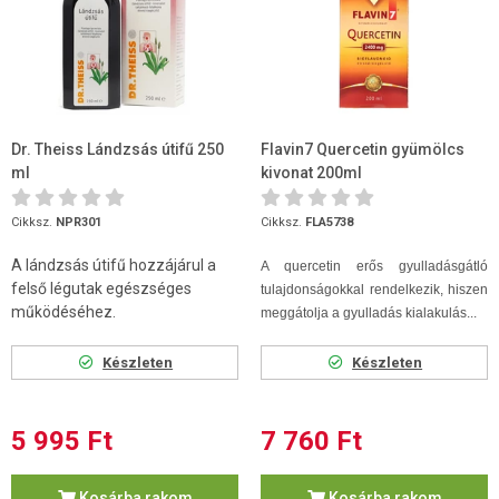
Dr. Theiss Lándzsás útifű 250
Flavin7 Quercetin gyümölcs
ml
kivonat 200ml
Cikksz.
NPR301
Cikksz.
FLA5738
A lándzsás útifű hozzájárul a
A quercetin erős gyulladásgátló
felső légutak egészséges
tulajdonságokkal rendelkezik, hiszen
működéséhez.
meggátolja a gyulladás kialakulás...
Készleten
Készleten
5 995 Ft
7 760 Ft
Kosárba rakom
Kosárba rakom