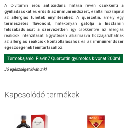
A C-vitamin
erős antioxidáns
hatása révén
csökkenti a
gyulladásokat
és
erősíti az immunrendszert,
ezáltal hozzájárul
az
allergiás tünetek enyhítéséhez
. A
quercetin
, amely egy
természetes flavonoid
, hatékonyan
gátolja a hisztamin
felszabadulását a szervezetben
, így csökkentve az allergiás
reakciók intenzitását. Együttesen alkalmazva hozzájárulhatnak
az
allergiás reakciók kontrollálásához
és az
immunrendszer
egészségének fenntartásához
.
Termékajánló: Flavin7 Quercetin gyümölcs kivonat 200ml
Jó egészséget kívánunk!
Kapcsolódó termékek