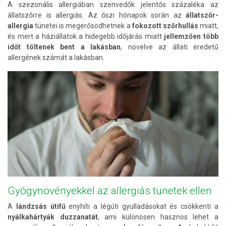
A szezonális allergiában szenvedők jelentős százaléka az
állatszőrre is allergiás. Az őszi hónapok során az
állatszőr-
allergia
tünetei is megerősödhetnek a
fokozott szőrhullás
miatt,
és mert a háziállatok a hidegebb időjárás miatt
jellemzően több
időt töltenek bent a lakásban
, növelve az állati eredetű
allergének számát a lakásban.
Gyógynövényekkel az allergiás tünetek ellen
A
lándzsás útifű
enyhíti a légúti gyulladásokat és csökkenti a
nyálkahártyák duzzanatát
, ami különösen hasznos lehet a