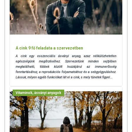
A cink 9 fő feladata a szervezetben
A cink egy esszenciális ásványi anyag, azaz nélkülözhetetlen
egészségünk megőrzéséhez. Szervezetünk minden sejtjében
megtalálható, többek között hozzájárul az immunerősség
fenntartásához, a reprodukciós folyamatokhoz és a sebgyógyuláshoz.
Lássuk, milyen egyéb funkciókat lát el a cink, s mely tünetek figyel...
Vitaminok, ásványi anyagok