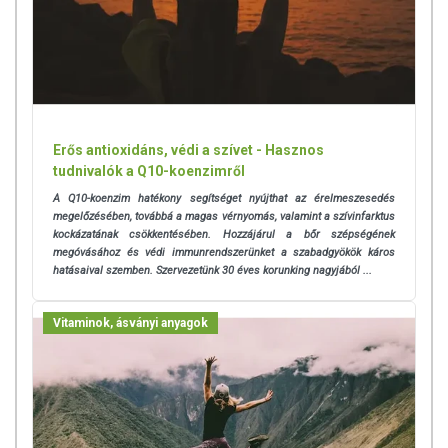
Erős antioxidáns, védi a szívet - Hasznos
tudnivalók a Q10-koenzimről
A Q10-koenzim hatékony segítséget nyújthat az érelmeszesedés
megelőzésében, továbbá a magas vérnyomás, valamint a szívinfarktus
kockázatának csökkentésében. Hozzájárul a bőr szépségének
megóvásához és védi immunrendszerünket a szabadgyökök káros
hatásaival szemben.
Szervezetünk 30 éves korunking nagyjából ...
Vitaminok, ásványi anyagok