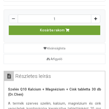
Kosárba rakom
Kívánságlista
Árfigyelő
Részletes leírás
Szelén Q10 Kalcium + Magnézium + Cink tabletta 30 db
(Dr.Chen)
A termék szerves szelén, kalcium, magnézium és cink
vegyületek kombinációja kiegészítve tablettánként 20 mg