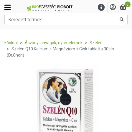
0
Kere
Főoldal
Ásványi anyagok, nyomelemek
Szelén
Szelén Q10 Kalcium + Magnézium + Cink tabletta 30 db
(Dr.Chen)