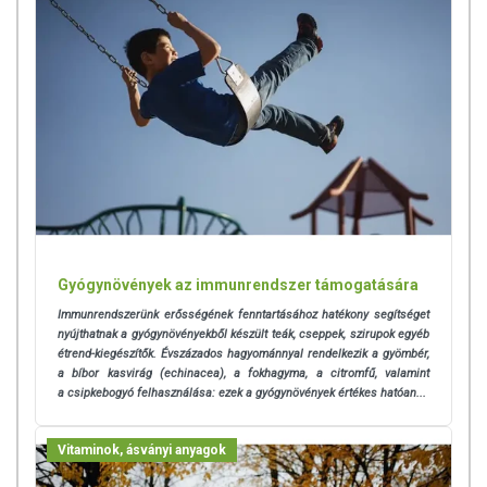
Gyógynövények az immunrendszer támogatására
Immunrendszerünk erősségének fenntartásához hatékony segítséget
nyújthatnak a gyógynövényekből készült teák, cseppek, szirupok egyéb
étrend-kiegészítők. Évszázados hagyománnyal rendelkezik a gyömbér,
a bíbor kasvirág (echinacea), a fokhagyma, a citromfű, valamint
a csipkebogyó felhasználása: ezek a gyógynövények értékes hatóan...
Vitaminok, ásványi anyagok