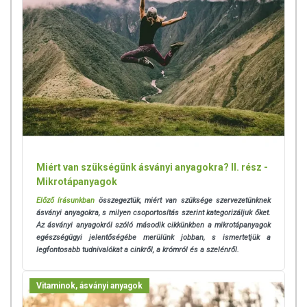
Miért van szükségünk ásványi anyagokra? II. rész -
Mikrotápanyagok
Előző írásunkban
összegeztük, miért van szüksége szervezetünknek
ásványi anyagokra, s milyen csoportosítás szerint kategorizáljuk őket.
Az ásványi anyagokról szóló második cikkünkben a mikrotápanyagok
egészségügyi jelentőségébe merülünk jobban, s ismertetjük a
legfontosabb tudnivalókat a cinkről, a krómról és a szelénről.
Vitaminok, ásványi anyagok