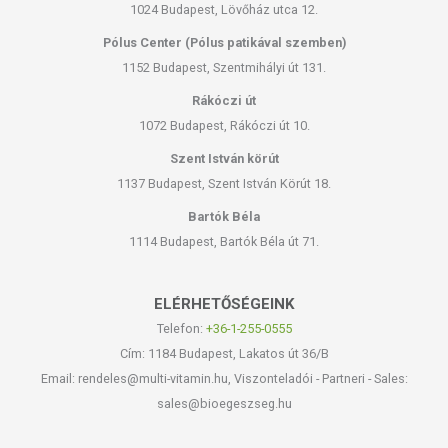
1024 Budapest, Lövőház utca 12.
Pólus Center (Pólus patikával szemben)
1152 Budapest, Szentmihályi út 131.
Rákóczi út
1072 Budapest, Rákóczi út 10.
Szent István körút
1137 Budapest, Szent István Körút 18.
Bartók Béla
1114 Budapest, Bartók Béla út 71.
ELÉRHETŐSÉGEINK
Telefon:
+36-1-255-0555
Cím: 1184 Budapest, Lakatos út 36/B
Email: rendeles@multi-vitamin.hu, Viszonteladói - Partneri - Sales:
sales@bioegeszseg.hu