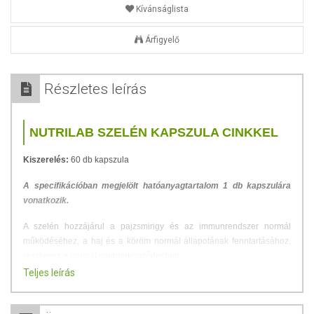
Kívánságlista
Árfigyelő
Részletes leírás
NUTRILAB SZELÉN KAPSZULA CINKKEL
Kiszerelés:
60 db kapszula
A specifikációban megjelölt hatóanyagtartalom 1 db kapszulára
vonatkozik.
A szelén hozzájárul a pajzsmirigy és az immunrendszer normál
működéséhez, a haj és a köröm normál állapotának fenntartásához,
részt vesz a normál spermaképződésben.
Teljes leírás
Ajánlott napi menyiség:
1 kapszula bevétele javasolt, ajánlott étkezés
előtt, tetszőleges mennyiségű folyadékkal bevenni.