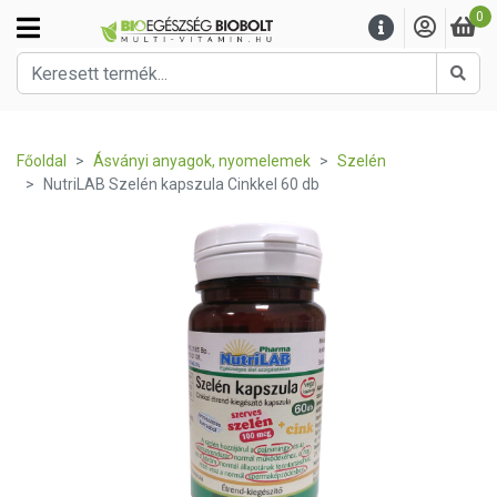
0
Kere
Főoldal
Ásványi anyagok, nyomelemek
Szelén
NutriLAB Szelén kapszula Cinkkel 60 db