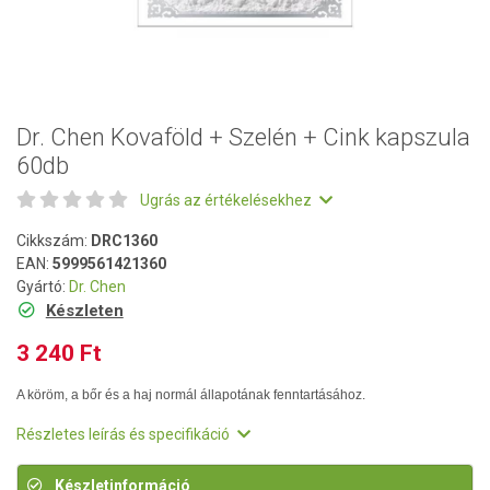
Dr. Chen Kovaföld + Szelén + Cink kapszula
60db
Ugrás az értékelésekhez
Cikkszám:
DRC1360
EAN:
5999561421360
Gyártó:
Dr. Chen
Készleten
3 240 Ft
A köröm, a bőr és a haj normál állapotának fenntartásához.
Részletes leírás és specifikáció
Készletinformáció