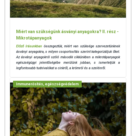
Miért van szükségünk ásványi anyagokra? II. rész -
Mikrotápanyagok
Előző írásunkban
összegeztük, miért van szüksége szervezetünknek
ásványi anyagokra, s milyen csoportosítás szerint kategorizáljuk őket.
Az ásványi anyagokról szóló második cikkünkben a mikrotápanyagok
egészségügyi jelentőségébe merülünk jobban, s ismertetjük a
legfontosabb tudnivalókat a cinkről, a krómról és a szelénről.
Immunerősítés, egészségvédelem