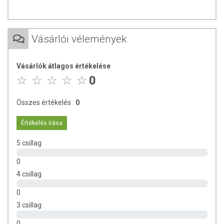
cink: 24,6 mg;
C-vitamin: 100 mg
TOVÁBBI TUDNIVALÓK
Vásárlói vélemények
Tárolás: Száraz, hűvös helyen.
Vásárlók átlagos értékelése
Minőségét megőrzi: Lásd a csomagoláson feltüntetett
0
időpontot.
Összes értékelés :
0
Forgalmazza: Oriental Herbs Kft.
Értékelés írása
Az oldalunkon lévő adatokat folyamatosan frissítjük, törekszünk
arra, hogy naprakészek legyenek. Szeretnénk felhívni azonban a
5 csillag
figyelmet, hogy ennek ellenére a webshopon szereplő adatok
(beleértve a termékfotókat, tápérték-, összetétel-, és allergén
0
információkat is) csak tájékoztató jellegűek, a tényleges értékek
4 csillag
eltérhetnek az élelmiszerek természetéből adódóan. A friss,
0
aktuális információkat a termékek csomagolásán találják meg.
3 csillag
A termék nem helyettesíti a kiegyensúlyozott, vegyes étrendet és
0