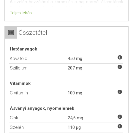
A szelén hozzájárul a köröm és a haj normál állapotának
fenntartásához. A cink hozzájárul a köröm, a haj és a bőr
Teljes leírás
normál állapotának fenntartásához. A C-vitamin hozzájárul
a megfelelő kollagénképződéshez, ezen keresztül a bőr
normál állapotának, működésének fenntartásához. A
Összetétel
szelén, a cink és a C-vitamin egyaránt hozzájárulnak a sejtek
oxidatív stresszel szembeni védelméhez.
Hatóanyagok
Adagolás: Naponta 2 kapszula bevétele javasolt,
Kovaföld
450 mg
bőséges folyadékkal lenyelve.
Szilícium
207 mg
ÖSSZETEVŐK
Vitaminok
kovaföld, zselatin, cink-szulfát-monohidrát, aszkorbinsav,
C-vitamin
100 mg
szelénes élesztő.
Aktív anyagok napi 2 kapszulában:
Ásványi anyagok, nyomelemek
kovaföld: 450 mg;
Cink
24,6 mg
- ebből szilícium: 207 mg;
Szelén
110 µg
szelén: 110 mcg;