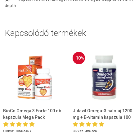
depth
Kapcsolódó termékek
-10%
BioCo Omega 3 Forte 100 db
Jutavit Omega-3 halolaj 1200
kapszula Mega Pack
mg + E-vitamin kapszula 100
db
Cikksz.
BioCo457
Cikksz.
JV6724