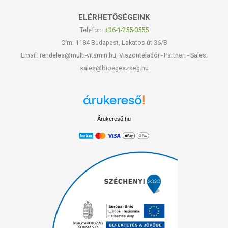
ELÉRHETŐSÉGEINK
Telefon:
+36-1-255-0555
Cím: 1184 Budapest, Lakatos út 36/B
Email: rendeles@multi-vitamin.hu, Viszonteladói - Partneri - Sales:
sales@bioegeszseg.hu
Árukereső.hu