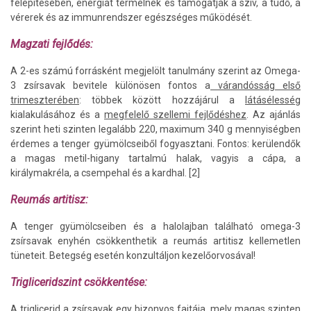
felépítésében, energiát termelnek és támogatják a szív, a tüdő, a
vérerek és az immunrendszer egészséges működését.
Magzati fejlődés:
A 2-es számú forrásként megjelölt tanulmány szerint az Omega-
3 zsírsavak bevitele különösen fontos a
várandósság első
trimeszterében
: többek között hozzájárul a
látásélesség
kialakulásához és a
megfelelő szellemi fejlődéshez
. Az ajánlás
szerint heti szinten legalább 220, maximum 340 g mennyiségben
érdemes a tenger gyümölcseiből fogyasztani. Fontos: kerülendők
a magas metil-higany tartalmú halak, vagyis a cápa, a
királymakréla, a csempehal és a kardhal. [2]
Reumás artitisz:
A tenger gyümölcseiben és a halolajban található omega-3
zsírsavak enyhén csökkenthetik a reumás artitisz kellemetlen
tüneteit. Betegség esetén konzultáljon kezelőorvosával!
Trigliceridszint csökkentése:
A triglicerid a zsírsavak egy bizonyos fajtája, mely magas szinten