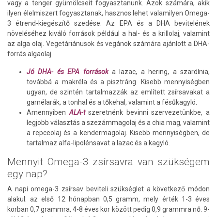
vagy a tenger gyümölcseit fogyasztanunk. Azok számára, akik
ilyen élelmiszert fogyasztanak, hasznos lehet valamilyen Omega-
3 étrend-kiegészítő szedése. Az EPA és a DHA bevitelének
növeléséhez kiváló források például a hal- és a krillolaj, valamint
az alga olaj. Vegetáriánusok és vegánok számára ajánlott a DHA-
forrás algaolaj.
Jó DHA- és EPA források
a lazac, a hering, a szardínia,
továbbá a makréla és a pisztráng. Kisebb mennyiségben
ugyan, de szintén tartalmazzák az említett zsírsavakat a
garnélarák, a tonhal és a tőkehal, valamint a fésűkagyló.
Amennyiben
ALA-t
szeretnénk bevinni szervezetünkbe, a
legjobb választás a szezámmagolaj és a chia mag, valamint
a repceolaj és a kendermagolaj. Kisebb mennyiségben, de
tartalmaz alfa-lipolénsavat a lazac és a kagyló.
Mennyit Omega-3 zsírsavra van szükségem
egy nap?
A napi omega-3 zsírsav beviteli szükséglet a következő módon
alakul: az első 12 hónapban 0,5 gramm, mely érték 1-3 éves
korban 0,7 grammra, 4-8 éves kor között pedig 0,9 grammra nő. 9-