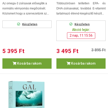
Az omega-3 zsírsavak elősegítik a
Többszörösen telítetlen EPA- és
normális vérnyomás megőrzését.
DHA-zsírsavakat, továbbá E-vitamint
Közismert hogy a szervezetünk sz...
tartalmazó étrend-kiegészítő készít...
Készleten
Készleten
Akció lejár:
2 nap, 11:15:56
5 395 Ft
3 495 Ft
3 895 Ft
Kosárba rakom
Kosárba rakom