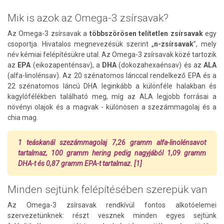
Mik is azok az Omega-3 zsírsavak?
Az Omega-3 zsírsavak a
többszörösen telítetlen zsírsavak
egy
csoportja. Hivatalos megnevezésük szerint „
n-zsírsavak
”, mely
név kémiai felépítésükre utal. Az Omega-3 zsírsavak közé tartozik
az
EPA
(eikozapenténsav), a
DHA
(dokozahexaénsav) és az
ALA
(alfa-linolénsav). Az 20 szénatomos lánccal rendelkező EPA és a
22 szénatomos láncú DHA leginkább a különféle halakban és
kagylófélékben található meg, míg az ALA legjobb forrásai a
növényi olajok és a magvak - különösen a szezámmagolaj és a
chia mag.
1 teáskanál szezámmagolaj 7,26 gramm alfa-linolénsavot
tartalmaz, 100 gramm hering pedig nagyjából 1,09 gramm
DHA-t és 0,87 gramm EPA-t tartalmaz. [1]
Minden sejtünk felépítésében szerepük van
Az Omega-3 zsírsavak rendkívül fontos alkotóelemei
szervezetünknek: részt vesznek minden egyes sejtünk