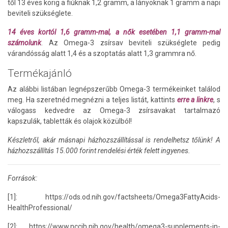
től 13 éves korig a fiúknak 1,2 gramm, a lányoknak 1 gramm a napi
beviteli szükséglete.
14 éves kortól 1,6 gramm-mal, a nők esetében 1,1 gramm-mal
számolunk
. Az Omega-3 zsírsav beviteli szükséglete pedig
várandósság alatt 1,4 és a szoptatás alatt 1,3 grammra nő.
Termékajánló
Az alábbi listában legnépszerűbb Omega-3 termékeinket találod
meg. Ha szeretnéd megnézni a teljes listát, kattints
erre a linkre
, s
válogass kedvedre az Omega-3 zsírsavakat tartalmazó
kapszulák, tabletták és olajok közülból!
Készletről, akár másnapi házhozszállítással is rendelhetsz tőlünk! A
házhozszállítás 15.000 forint rendelési érték felett ingyenes.
Források:
[1]: https://ods.od.nih.gov/factsheets/Omega3FattyAcids-
HealthProfessional/
[2]: https://www.nccih.nih.gov/health/omega3-supplements-in-