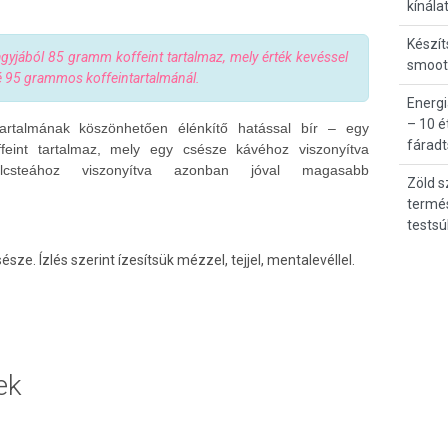
kínála
Készít
gyjából 85 gramm koffeint tartalmaz, mely érték kevéssel
smooth
é 95 grammos koffeintartalmánál.
Energi
– 10 é
artalmának köszönhetően élénkítő hatással bír – egy
fárad
eint tartalmaz, mely egy csésze kávéhoz viszonyítva
csteához viszonyítva azonban jóval magasabb
Zöld s
termé
testsú
ze. Ízlés szerint ízesítsük mézzel, tejjel, mentalevéllel.
ek