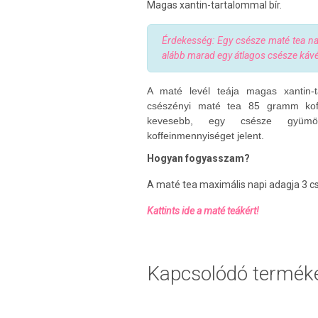
Magas xantin-tartalommal bír.
Érdekesség: Egy csésze maté tea na
alább marad egy átlagos csésze káv
A maté levél teája magas xantin-t
csészényi maté tea 85 gramm koff
kevesebb, egy csésze gyümöl
koffeinmennyiséget jelent.
Hogyan fogyasszam?
A maté tea maximális napi adagja 3 csés
Kattints ide a maté teákért!
Kapcsolódó termék