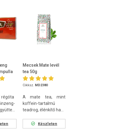
seng
Mecsek Mate levél
ampulla
tea 50g
Cikksz.
MD2380
l régóta
A mate tea, mint
ginzeng-
koffein-tartalmú
ütte...
teadrog, élénkítő ha...
eten
Készleten