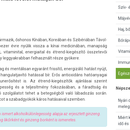
Szív- 
Májvé
Haj, b
ármazik, őshonos Kínában, Koreában és Szibériában Távol-
Bőrápo
bbezer évre nyúlik vissza a kínai medicinában, manapság
Vitami
 vitaminital, energiaital és étrend-kiegészítő összetevői
y leggyakrabban felhasznált része gyökere.
Immun
ag és mentálisan egyaránt frissítő, energizáló hatást nyújt,
Egészs
hangulatjavító hatással bír. Erős antioxidáns hatóanyagai
erősítést is. Az étrend-kiegészítők ajánlásai szerint
pesség és a teljesítmény fokozásában, a fáradtság és
Népsze
ó szolgálatot tehet a betegségből való lábadozás során.
arcot a szabadgyökök káros hatásaival szemben.
Nyári 
meleg
ismert alkoholkülönlegesség alapja az erjesztett ginzeng.
Miért 
ng likőrként és ginzeng borként is ismeretes.
idő és