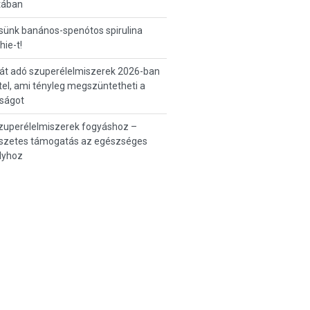
tában
sünk banános-spenótos spirulina
ie-t!
át adó szuperélelmiszerek 2026-ban
tel, ami tényleg megszüntetheti a
tságot
zuperélelmiszerek fogyáshoz –
szetes támogatás az egészséges
lyhoz