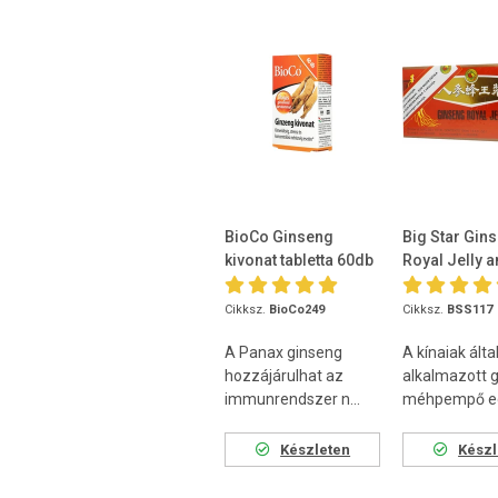
BioCo Ginseng
Big Star Gin
kivonat tabletta 60db
Royal Jelly 
10X10ml
Cikksz.
BioCo249
Cikksz.
BSS117
A Panax ginseng
A kínaiak álta
hozzájárulhat az
alkalmazott 
immunrendszer n...
méhpempő egy
Készleten
Készl