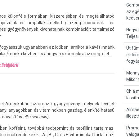
Gomba
az eg
mos különféle formában, kiszerelésben és megtalálhatod
kedve
 kapszulák és ampullák mellett ginzeng monoteák és
kes gyógynövények kivonatainak kombinációit tartalmazó
Hogyan
z.
Teljes
, fogyasszuk ugyanabban az időben, amikor a kávét innánk
Útifűm
anulás/munka közben - s ahogyan számunkra az megfelel.
érdem
fogyás
listájáért!
Menny
Mikor 
Chia m
lassít
él-Amerikában származó gyógynövény, melynek levelét
Almaec
ványi anyagokban és vitaminokban gazdag, élénkítő hatású
illesz
 teával
(Camellia sinensis)
.
Promo
n koffeint, továbbá teobromint és teofillint tartalmaz,
váloga
lommal rendelkezik - A-, B-, C- és E-vitaminokat tartalmaz.