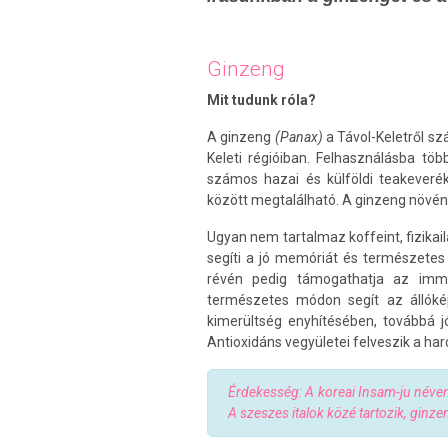
Ginzeng
Mit tudunk róla?
A ginzeng
(Panax)
a Távol-Keletről sz
Keleti régióiban. Felhasználásba tö
számos hazai és külföldi teakeverék,
között megtalálható. A ginzeng növén
Ugyan nem tartalmaz koffeint, fizikail
segíti a jó memóriát és természetes 
révén pedig támogathatja az immun
természetes módon segít az állóké
kimerültség enyhítésében, továbbá j
Antioxidáns vegyületei felveszik a h
Érdekesség: A koreai Insam-ju néven 
A szeszes italok közé tartozik, ginze