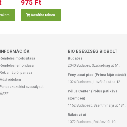
t
975 Ft
 rakom
Kosárba rakom
INFORMÁCIÓK
BIO EGÉSZSÉG BIOBOLT
Rendelés módosítása
Budaörs
Rendelés lemondása
2040 Budaörs, Szabadság út 61.
Reklamáció, panasz
Fény utcai piac (Príma kijáratánál)
Adatvédelem
1024 Budapest, Lövőház utca 12.
Panaszkezelési szabályzat
Pólus Center (Pólus patikával
ÁSZF
szemben)
1152 Budapest, Szentmihályi út 131.
Rákóczi út
1072 Budapest, Rákóczi út 10.