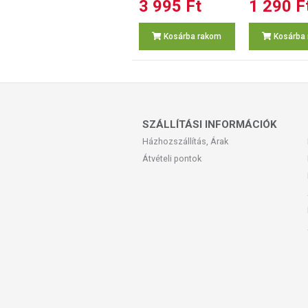
3 995 Ft
1 290 F
Kosárba rakom
Kosárba
SZÁLLÍTÁSI INFORMÁCIÓK
Házhozszállítás, Árak
Átvételi pontok