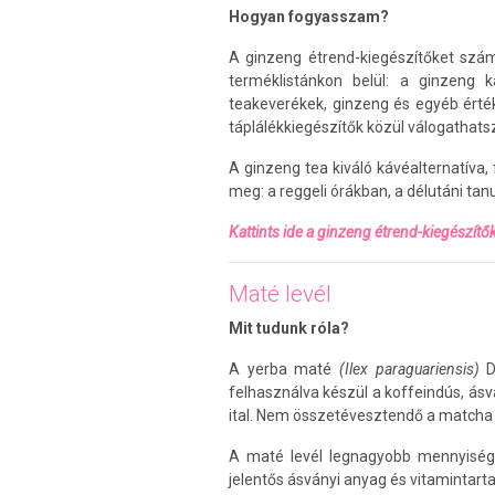
Hogyan fogyasszam?
A ginzeng étrend-kiegészítőket szá
terméklistánkon belül: a ginzeng
teakeverékek, ginzeng és egyéb érté
táplálékkiegészítők közül válogathats
A ginzeng tea kiváló kávéalternatíva
meg: a reggeli órákban, a délutáni t
Kattints ide a ginzeng étrend-kiegészítők 
Maté levél
Mit tudunk róla?
A yerba maté
(Ilex paraguariensis)
D
felhasználva készül a koffeindús, ás
ital. Nem összetévesztendő a matcha
A maté levél legnagyobb mennyiségbe
jelentős ásványi anyag és vitamintarta