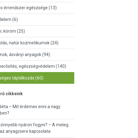
és érrendszer egészsége (13)
delem (6)
őr, köröm (25)
lás, natúr kozmetikumok (24)
nok, ásványi anyagok (94)
erősítés, egészségvédelem (140)
éges táplálkozás (60)
rű cikkeink
diéta – Mit érdemes enni a nagy
ben?
könnyebb nyáron fogyni? – A meleg
 az anyagcsere kapcsolata