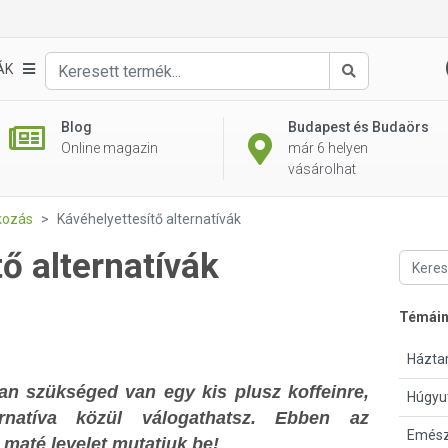
ÁK
Keresés
Blog
Budapest és Budaörs
Online magazin
már 6 helyen
vásárolhat
kozás
Kávéhelyettesítő alternatívák
ő alternatívák
Témái
Háztar
n szükséged van egy kis plusz koffeinre,
Húgyu
rnatíva közül válogathatsz. Ebben az
Emész
 maté levelet mutatjuk be!