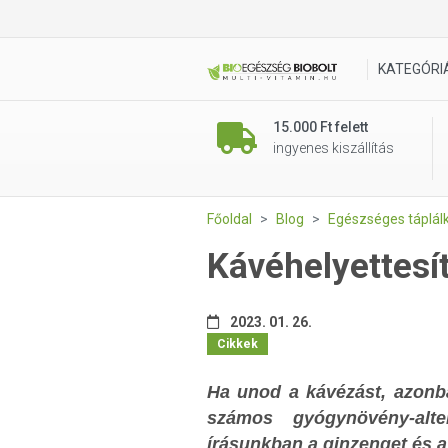
KATEGÓRI
15.000 Ft felett
ingyenes kiszállítás
Főoldal
Blog
Egészséges táplál
Kávéhelyettesít
2023. 01. 26.
Cikkek
Ha unod a kávézást, azonba
számos gyógynövény-alte
írásunkban a ginzenget és a