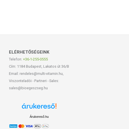
ELÉRHETŐSÉGEINK
Telefon:
+36-1-255-0555
Cím: 1184 Budapest, Lakatos út 36/B
Email: rendeles@multi-vitamin.hu,
Viszonteladói - Partneri - Sales:
sales@bioegeszseg.hu
Árukereső.hu