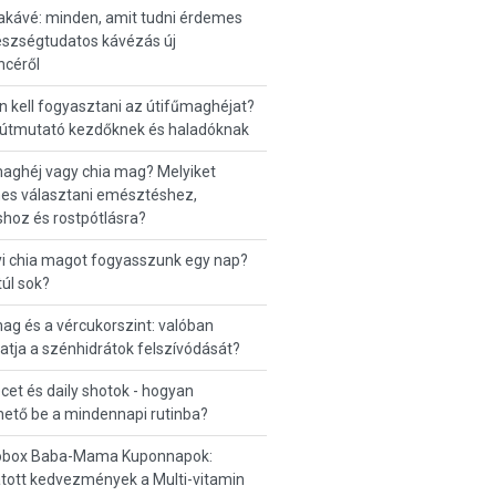
kávé: minden, amit tudni érdemes
észségtudatos kávézás új
ncéről
 kell fogyasztani az útifűmaghéjat?
 útmutató kezdőknek és haladóknak
aghéj vagy chia mag? Melyiket
es választani emésztéshez,
hoz és rostpótlásra?
i chia magot fogyasszunk egy nap?
túl sok?
ag és a vércukorszint: valóban
hatja a szénhidrátok felszívódását?
et és daily shotok - hogyan
thető be a mindennapi rutinba?
box Baba-Mama Kuponnapok:
tott kedvezmények a Multi-vitamin