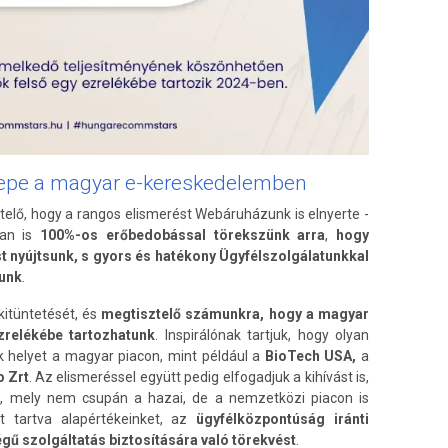
erepe a magyar e-kereskedelemben
telő, hogy a rangos elismerést Webáruházunk is elnyerte -
ban is
100%-os erőbedobással törekszünk arra
,
hogy
t nyújtsunk, s gyors és hatékony Ügyfélszolgálatunkkal
junk
.
itüntetését, és
megtisztelő számunkra, hogy a magyar
zrelékébe tartozhatunk
. Inspirálónak tartjuk, hogy olyan
 helyet a magyar piacon, mint például a
BioTech USA,
a
p Zrt
. Az elismeréssel együtt pedig elfogadjuk a kihívást is,
sét, mely nem csupán a hazai, de a nemzetközi piacon is
tt tartva alapértékeinket, az
ügyfélközpontúság iránti
égű szolgáltatás biztosítására való törekvést
.