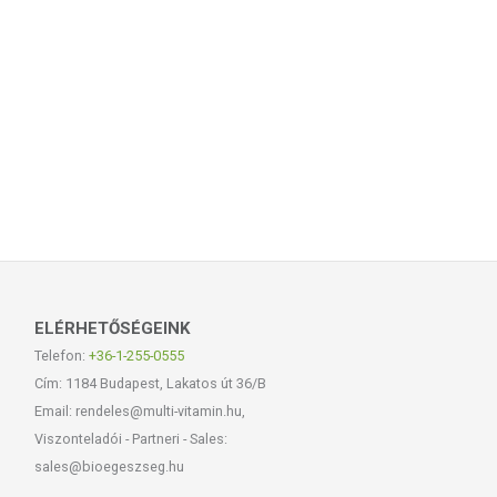
ELÉRHETŐSÉGEINK
Telefon:
+36-1-255-0555
Cím: 1184 Budapest, Lakatos út 36/B
Email: rendeles@multi-vitamin.hu,
Viszonteladói - Partneri - Sales:
sales@bioegeszseg.hu