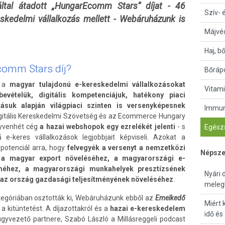
 által átadott „HungarEcomm Stars” díjat - 46
Szív- 
skedelmi vállalkozás mellett - Webáruházunk is
Májvé
Haj, b
comm Stars díj?
Bőrápo
t a
magyar tulajdonú
e-kereskedelmi vállalkozásokat
Vitami
bevételük, digitális kompetenciájuk, hatékony piaci
tásuk alapján világpiaci szinten is versenyképesnek
Immun
Digitális Kereskedelmi Szövetség és az Ecommerce Hungary
egyvenhét cég
a hazai webshopok egy ezrelékét jelenti
- s
Egészs
e-keres vállalkozások legjobbjait képviseli. Azokat a
otenciál arra, hogy
felvegyék a versenyt a nemzetközi
Népsze
k a magyar export növeléséhez, a magyarországi e-
méhez, a magyarországi munkahelyek presztízsének
Nyári 
az ország gazdasági teljesítményének növeléséhez
.
meleg
tegóriában osztották ki, Webáruházunk ebből az
Emelkedő
Miért 
 kitüntetést. A díjazottakról és a
hazai e-kereskedelem
idő és
gyvezető partnere, Szabó László a Millásreggeli podcast