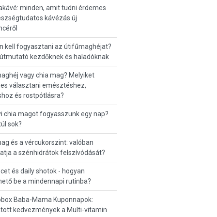
kávé: minden, amit tudni érdemes
észségtudatos kávézás új
ncéről
 kell fogyasztani az útifűmaghéjat?
 útmutató kezdőknek és haladóknak
aghéj vagy chia mag? Melyiket
es választani emésztéshez,
hoz és rostpótlásra?
i chia magot fogyasszunk egy nap?
túl sok?
ag és a vércukorszint: valóban
hatja a szénhidrátok felszívódását?
et és daily shotok - hogyan
thető be a mindennapi rutinba?
box Baba-Mama Kuponnapok:
tott kedvezmények a Multi-vitamin