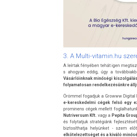
3. A Multi-vitamin.hu sz
A leírtak fényében tehát igen megtisz
s ahogyan eddig, úgy a továbbiak
Vásárlóinknak minőségi kiszolgálás
folyamatosan rendelkezésünkre áll
Örömmel fogadjuk a Growww Digital k
e-kereskedelmi cégek felső egy e
prominens cégek mellett foglalhatunk
Nutriversum Kft.
vagy a
Pepita Grou
és folytatjuk stratégiánk fejleszté
biztosíthatja helyünket - szem elő
elkötelezettséget és a kiváló minős