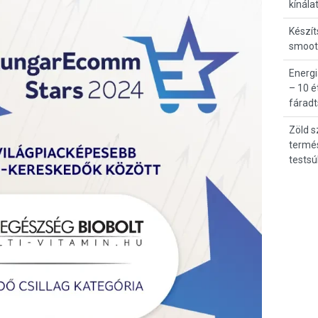
kínála
Készít
smooth
Energi
– 10 é
fárad
Zöld s
termé
testsú