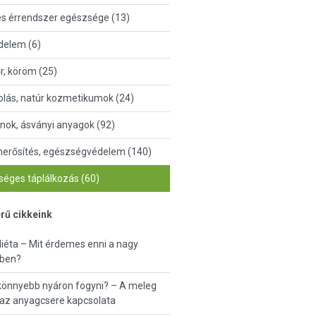
és érrendszer egészsége (13)
delem (6)
őr, köröm (25)
lás, natúr kozmetikumok (24)
nok, ásványi anyagok (92)
erősítés, egészségvédelem (140)
éges táplálkozás (60)
rű cikkeink
diéta – Mit érdemes enni a nagy
ben?
könnyebb nyáron fogyni? – A meleg
 az anyagcsere kapcsolata