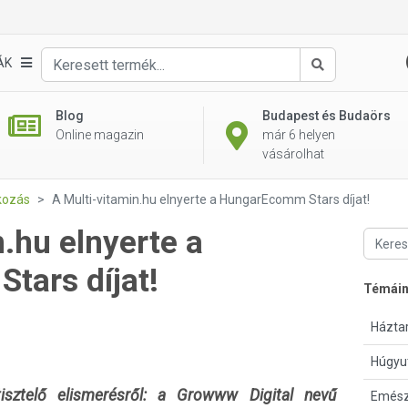
ÁK
Keresés
Blog
Budapest és Budaörs
Online magazin
már 6 helyen
vásárolhat
kozás
A Multi-vitamin.hu elnyerte a HungarEcomm Stars díjat!
.hu elnyerte a
tars díjat!
Témái
Háztar
Húgyu
sztelő elismerésről: a Growww Digital nevű
Emész