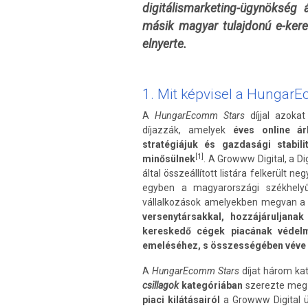
digitálismarketing-ügynökség
másik magyar tulajdonú e-kere
elnyerte.
1. Mit képvisel a HungarE
A
HungarEcomm Stars
díjjal azoka
díjazzák, amelyek
éves online ár
stratégiájuk és gazdasági stabili
[1]
minősülnek
. A Growww Digital, a 
által összeállított listára felkerült n
egyben a magyarországi székhelyű 
vállalkozások amelyekben megvan a p
versenytársakkal, hozzájáruljana
kereskedő cégek piacának védel
emeléséhez, s összességében véve 
A
HungarEcomm Stars
díjat három ka
csillagok
kategóriában
szerezte meg a
piaci kilátásairól
a Growww Digital ü