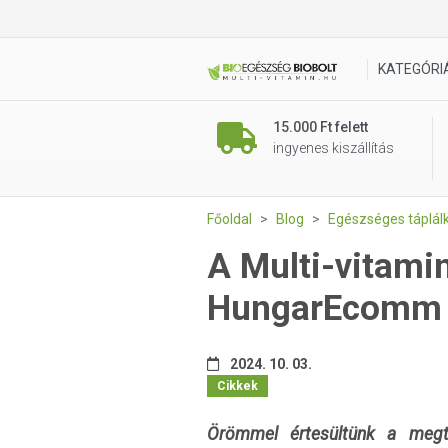
KATEGÓRI
15.000 Ft felett
ingyenes kiszállítás
Főoldal
Blog
Egészséges táplál
A Multi-vitamin
HungarEcomm S
2024. 10. 03.
Cikkek
Örömmel értesültünk a megti