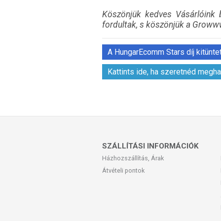
Köszönjük kedves Vásárlóink b
fordultak, s köszönjük a Growww
A HungarEcomm Stars díj kitüntetet
Kattints ide, ha szeretnéd megha
SZÁLLÍTÁSI INFORMÁCIÓK
Házhozszállítás, Árak
Átvételi pontok