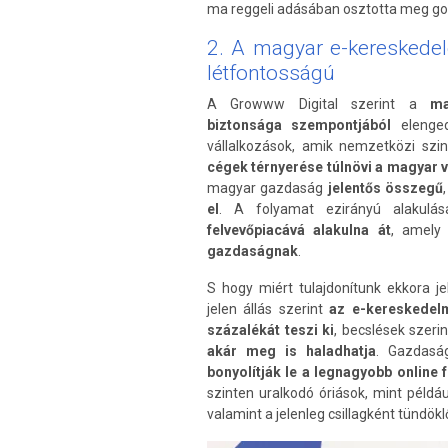
ma reggeli adásában osztotta meg go
2. A magyar e-kereskedel
létfontosságú
A Growww Digital szerint a
ma
biztonsága szempontjából
elenged
vállalkozások, amik nemzetközi szi
cégek térnyerése túlnövi a magyar 
magyar gazdaság
jelentős
összegű
,
el
. A folyamat ezirányú alakul
felvevőpiacává alakulna át
, amely
gazdaságnak
.
S hogy miért tulajdonítunk ekkora j
jelen állás szerint
az e-kereskedelmi
százalékát teszi ki
, becslések szeri
akár meg is haladhatja
. Gazdasá
bonyolítják le a legnagyobb online
szinten uralkodó óriások, mint példá
valamint a jelenleg csillagként tündökl