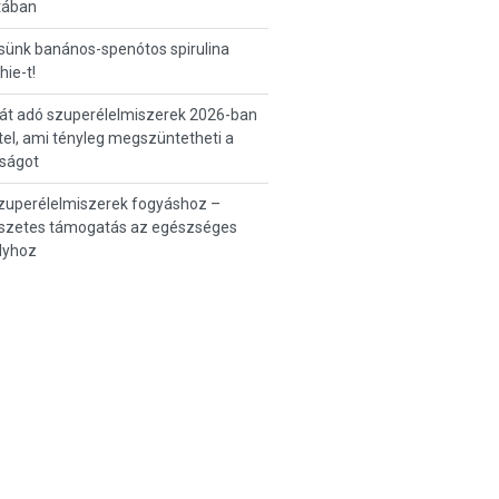
tában
sünk banános-spenótos spirulina
ie-t!
át adó szuperélelmiszerek 2026-ban
tel, ami tényleg megszüntetheti a
tságot
zuperélelmiszerek fogyáshoz –
szetes támogatás az egészséges
lyhoz