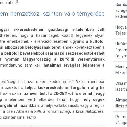
[2]
ndolatait
.
Gomba
az eg
em nemzetközi szinten való térnyerése
kedve
Hogyan
gyar e-kereskedelem gazdasági értelemben vett
Teljes
hetetlen, hogy a hazai cégek között legyenek olyan
ntre emelkednek - ellenkező esetben ugyanis
a külföldi
Útifűm
vállalkozások befolyásának terét
, ennek következtében a
érdem
a belföldi bevételekből származó részesedéstől eshet
fogyás
ása nyomán
Magyarország a külföldi versenytársak
 mondanunk sem kell,
hatalmas érvágást jelentene a
Menny
Mikor 
elentőséget a hazai e-kereskedelemnek? Azért, mert bár
Chia m
 szektor a teljes kiskereskedelmi forgalom alig tíz
lassít
nt ez a szám
tíz éven belül a 20-25%-ot is elérheti
,
vagy
gi értelemben vett létkérdés tehát, hogy
mely cégek
Almaec
 forgalmat hazánkban
: a helyi vállalkozások, vagy a régiós
illesz
ul a cseh
Alza
és a
Kifli
, a román
Emag
, a kínai
AliExpress
,
Promo
ő, szintén kínai
Temu
.
váloga