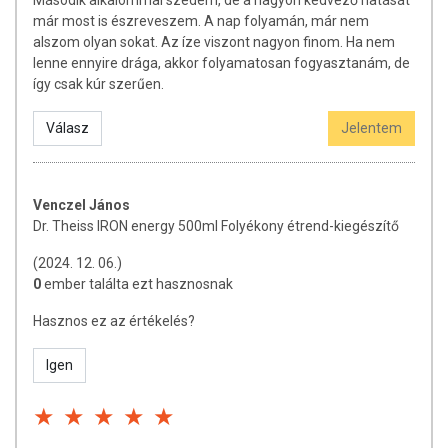
Második alkalommal szedem, de a nagyon kedvező hatását
formában tartalmaznak tápanyagokat. Bár az étrend-
már most is észreveszem. A nap folyamán, már nem
kiegészítők kedvező élettani hatással rendelkezhetnek, amely
alszom olyan sokat. Az íze viszont nagyon finom. Ha nem
egyénenként eltérő lehet, jelölésük, megjelenítésük, és
lenne ennyire drága, akkor folyamatosan fogyasztanám, de
reklámozásuk során nem engedélyezett a készítményeknek
így csak kúr szerűen.
betegséget megelőző vagy gyógyító hatást tulajdonítani.
A termék nem helyettesíti a kiegyensúlyozott, vegyes étrendet és
Válasz
Jelentem
az egészséges életmódot! A termék nem gyógyít betegségeket!
A termék nem az orvosi kezelés helyettesítésére alkalmas!
Betegség esetén használatát beszélje meg kezelőorvosával. Az
Venczel János
ajánlott napi fogyasztási mennyiséget ne lépje túl! Ne szedje a
Dr. Theiss IRON energy 500ml Folyékony étrend-kiegészítő
készítményt, ha az összetevők bármelyikére érzékeny vagy
allergiás! Kisgyermektől elzárva tartandó!
(2024. 12. 06.)
0
ember találta ezt hasznosnak
Hasznos ez az értékelés?
Igen