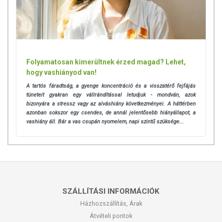
Folyamatosan kimerültnek érzed magad? Lehet,
hogy vashiányod van!
A tartós fáradtság, a gyenge koncentráció és a visszatérő fejfájás
tüneteit gyakran egy vállrándítással letudjuk - mondván, azok
bizonyára a stressz vagy az alváshiány következményei.
A háttérben
azonban sokszor egy csendes, de annál jelentősebb hiányállapot, a
vashiány áll. Bár a vas csupán nyomelem, napi szintű szüksége...
SZÁLLÍTÁSI INFORMÁCIÓK
Házhozszállítás, Árak
Átvételi pontok