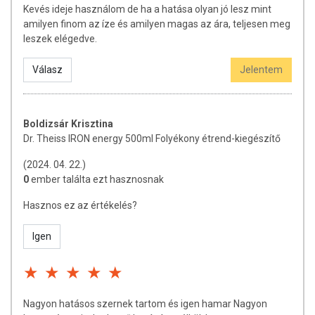
Kevés ideje használom de ha a hatása olyan jó lesz mint
amilyen finom az íze és amilyen magas az ára, teljesen meg
leszek elégedve.
Válasz
Jelentem
Boldizsár Krisztina
Dr. Theiss IRON energy 500ml Folyékony étrend-kiegészítő
(2024. 04. 22.)
0
ember találta ezt hasznosnak
Hasznos ez az értékelés?
Igen
Nagyon hatásos szernek tartom és igen hamar Nagyon