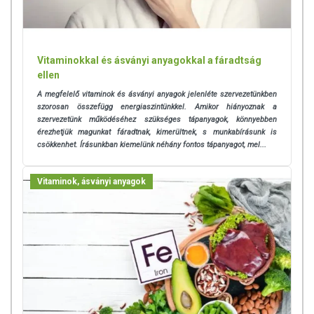
Vitaminokkal és ásványi anyagokkal a fáradtság
ellen
A megfelelő vitaminok és ásványi anyagok jelenléte szervezetünkben
szorosan összefügg energiaszintünkkel. Amikor hiányoznak a
szervezetünk működéséhez szükséges tápanyagok, könnyebben
érezhetjük magunkat fáradtnak, kimerültnek, s munkabírásunk is
csökkenhet. Írásunkban kiemelünk néhány fontos tápanyagot, mel...
Vitaminok, ásványi anyagok