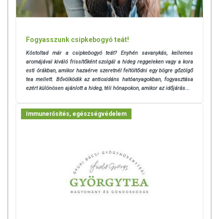
Fogyasszunk csipkebogyó teát!
Kóstoltad már a csipkebogyó teát? Enyhén savanykás, kellemes
aromájával kiváló frissítőként szolgál a hideg reggeleken vagy a kora
esti órákban, amikor hazaérve szeretnél feltöltődni egy bögre gőzölgő
tea mellett. Bővölködik az antioxidáns hatóanyagokban, fogyasztása
ezért különösen ajánlott a hideg, téli hónapokon, amikor az időjárás...
Immunerősítés, egészségvédelem