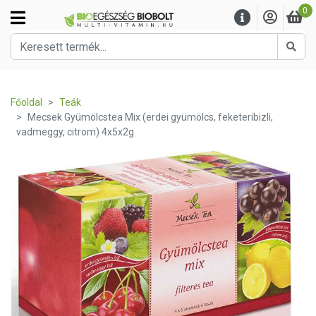
0
Kere
Főoldal
Teák
Mecsek Gyümölcstea Mix (erdei gyümölcs, feketeribizli,
vadmeggy, citrom) 4x5x2g