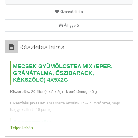
Kívánságlista
Árfigyelő
Részletes leírás
MECSEK GYÜMÖLCSTEA MIX (EPER,
GRÁNÁTALMA, ŐSZIBARACK,
KÉKSZŐLŐ) 4X5X2G
Kiszerelés:
20 filter (4 x 5 x 2g) -
Nettó tömeg:
40 g
Elkészítési javaslat:
a teafilterre öntsünk 1,5-2 dl forró vizet, majd
hagyjuk állni 5-10 percig!
ÖSSZETEVŐK
Teljes leírás
Erdei gyümölcs ízű tea (5 x 2g):
mazsola, hibiszkuszvirág,