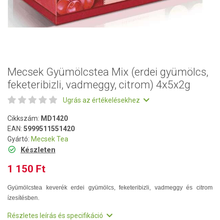
Mecsek Gyümölcstea Mix (erdei gyümölcs,
feketeribizli, vadmeggy, citrom) 4x5x2g
Ugrás az értékelésekhez
Cikkszám:
MD1420
EAN:
5999511551420
Gyártó:
Mecsek Tea
Készleten
1 150 Ft
Gyümölcstea keverék erdei gyümölcs, feketeribizli, vadmeggy és citrom
ízesítésben.
Részletes leírás és specifikáció