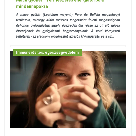
mindennapokra
A maca gyökér (Lepidium meyenii) Peru és Bolívia magashegyi
területein, mintegy 4000 méteres tengerszint feletti magasságban
őshonos gyógynövény, amely évezredek óta része az ott élő népek
étrendjének és gyógyászati hagyományainak. A zord környezeti
feltételek - az alacsony oxigénszint, az erős UV-sugárzás és a sz...
Immunerősítés, egészségvédelem