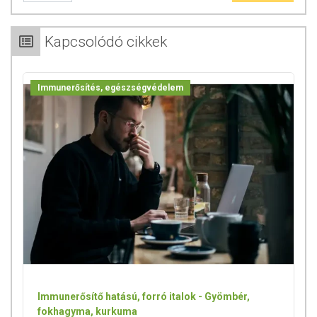
A termék 3 éves kortól alkalmazható.
Kapcsolódó cikkek
A termék vérhígítók melletti használatával kapcsolatban
konzultájon kezelőorvosával
A termék alkalmazható cukorbetegség esetén.
A termék alkalmazható terhesség, és szoptatás időszakában.
Immunerősítés, egészségvédelem
ÖSSZETÉTEL
Összetevők:
fermentált fekete fokhagyma (Allium sativum L.) gumó
kivonat- standardizált S-allil-cisztein tartalommal, csomósodást gátló
anyagok (kalcium-foszfátok, zsírsavak mono- és digliceridjei, szilícium-
dioxid, zsírsavak magnéziumsói), növényi kapszulahéj (hidroxipropil-
metil-cellulóz). *2 növényi kapszulában
Hatóanyag a napi adagban
1 kapszulában
2 kapszulában
Fermentált fekete fokhagyma
400 mg
800 mg
kivonat
400 mcg
800 mcg
Immunerősítő hatású, forró italok - Gyömbér,
amelyből standardizált S-allil-
fokhagyma, kurkuma
cisztein