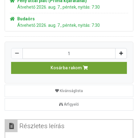
Fény utcai piac (Príma kijáratánál)
Átvehető 2026. aug. 7., péntek, nyitás: 7:30
Budaörs
Átvehető 2026. aug. 7., péntek, nyitás: 7:30
Kosárba rakom
Kívánságlista
Árfigyelő
Részletes leírás