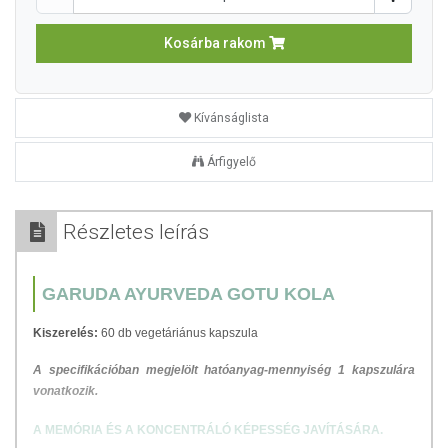
Kosárba rakom
Kívánságlista
Árfigyelő
Részletes leírás
GARUDA AYURVEDA GOTU KOLA
Kiszerelés:
60 db vegetáriánus kapszula
A specifikációban megjelölt hatóanyag-mennyiség 1 kapszulára
vonatkozik.
A MEMÓRIA ÉS A KONCENTRÁLÓ KÉPESSÉG JAVÍTÁSÁRA.