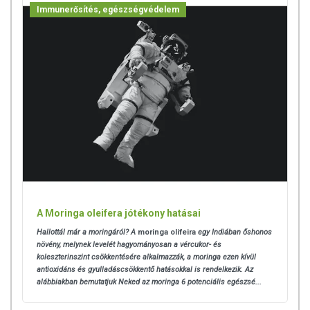
Immunerősítés, egészségvédelem
A Moringa oleifera jótékony hatásai
Hallottál már a moringáról? A
moringa olifeira
egy Indiában őshonos
növény, melynek levelét hagyományosan a vércukor- és
koleszterinszint csökkentésére alkalmazzák, a moringa ezen kívül
antioxidáns és gyulladáscsökkentő hatásokkal is rendelkezik. Az
alábbiakban bemutatjuk Neked az moringa 6 potenciális egészsé...