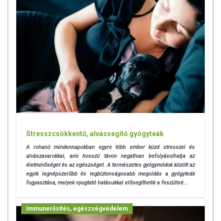
Stresszcsökkentő, alvássegítő gyógyteák
A rohanó mindennapokban egyre több ember küzd stresszel és
alvászavarokkal, ami hosszú távon negatívan befolyásolhatja az
életminőséget és az egészséget. A természetes gyógymódok között az
egyik legnépszerűbb és legbiztonságosabb megoldás a gyógyteák
fogyasztása, melyek nyugtató hatásukkal elősegíthetik a feszültsé...
Immunerősítés, egészségvédelem