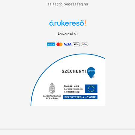
sales@bioegeszseg.hu
Árukereső.hu