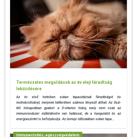
Természetes megoldások az év eleji fáradtság
leküzdésére
Az év első heteiben sokan tapasztalnak fáradtságot és
motivációhiányt, melynek hátterében számos tényező állhat. Az őszi-
téli hónapokban gyakori a D-vitamin hiány, mely nem csak az
immunrendszer működésére van hatással, de a hangulatot és az
energiaszintet is befolyásolja. Az ünnepi időszakban sokan tapa...
Immunerősítés, egészségvédelem