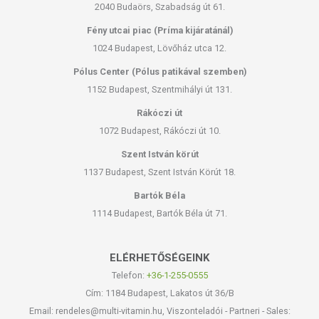
2040 Budaörs, Szabadság út 61.
Fény utcai piac (Príma kijáratánál)
1024 Budapest, Lövőház utca 12.
Pólus Center (Pólus patikával szemben)
1152 Budapest, Szentmihályi út 131.
Rákóczi út
1072 Budapest, Rákóczi út 10.
Szent István körút
1137 Budapest, Szent István Körút 18.
Bartók Béla
1114 Budapest, Bartók Béla út 71.
ELÉRHETŐSÉGEINK
Telefon:
+36-1-255-0555
Cím: 1184 Budapest, Lakatos út 36/B
Email: rendeles@multi-vitamin.hu, Viszonteladói - Partneri - Sales: