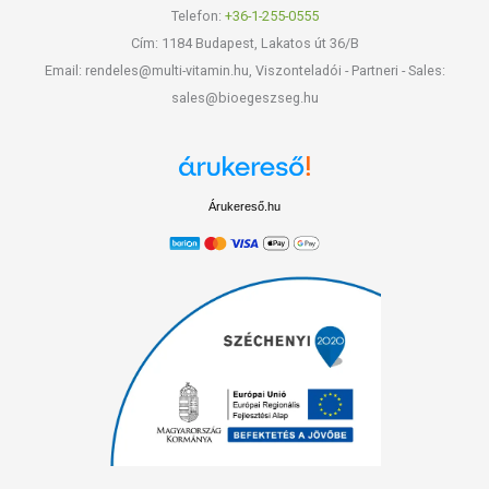
Telefon:
+36-1-255-0555
Cím: 1184 Budapest, Lakatos út 36/B
Email: rendeles@multi-vitamin.hu, Viszonteladói - Partneri - Sales:
sales@bioegeszseg.hu
Árukereső.hu