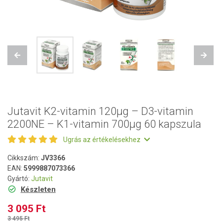
Previous
Next
Jutavit K2-vitamin 120µg – D3-vitamin
2200NE – K1-vitamin 700µg 60 kapszula
Ugrás az értékelésekhez
Cikkszám:
JV3366
EAN:
5999887073366
Gyártó:
Jutavit
Készleten
3 095 Ft
3 495 Ft