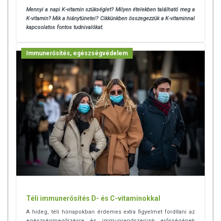
Mennyi a napi K-vitamin szükséglet? Milyen ételekben található meg a
K-vitamin? Mik a hiánytünetei? Cikkünkben összegezzük a K-vitaminnal
kapcsolatos fontos tudnivalókat.
Immunerősítés, egészségvédelem
Téli immunerősítés D- és C-vitaminokkal
A hideg, téli hónapokban érdemes extra figyelmet fordítani az
egészségmegőrzésre és immunrendszerünk erősségének