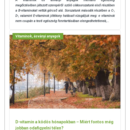
A vitaminok és ásványi anyagok mentális egészség
megőrzésében játszott szerepéről szóló cikksorozatunk első részében
a B-vitaminokat vettük górcső alá. Sorozatunk második részében a C-,
D-, valamint E-vitaminok jótékony hatásait vizsgáljuk meg: e vitaminok
nem csupán a testi egészség fenntartásában elengedhetetlenek,...
Vitaminok, ásványi anyagok
D-vitamin a ködös hónapokban – Miért fontos még
jobban odafigyelni télen?