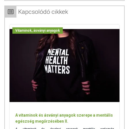
Kapcsolódó cikkek
Vitaminok, ásványi anyagok
A vitaminok és ásványi anyagok szerepe a mentális
egészség megőrzésében II.