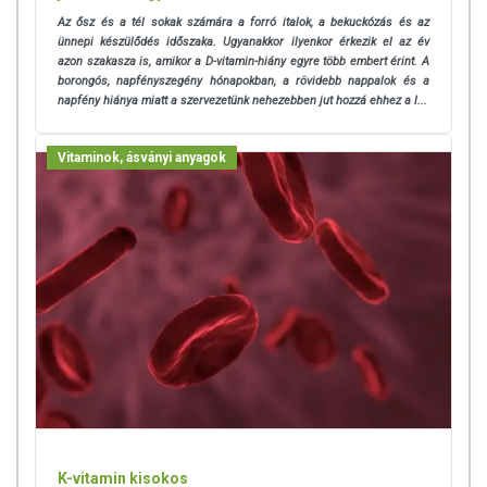
Az ősz és a tél sokak számára a forró italok, a bekuckózás és az
ünnepi készülődés időszaka. Ugyanakkor ilyenkor érkezik el az év
azon szakasza is, amikor a D-vitamin-hiány egyre több embert érint. A
borongós, napfényszegény hónapokban, a rövidebb nappalok és a
napfény hiánya miatt a szervezetünk nehezebben jut hozzá ehhez a l...
Vitaminok, ásványi anyagok
K-vitamin kisokos