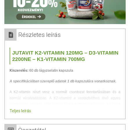
Részletes leírás
JUTAVIT K2-VITAMIN 120ΜG – D3-VITAMIN
2200NE – K1-VITAMIN 700ΜG
Kiszerelés:
60 db lágyzselatin kapszula
A specifikációban szereplő adatok 1 db kapszulára vonatkoznak.
A K2-vitamin részt vesz a normál csontozat fenntartásában és a
normál véralvadásban. A K2-vitamint a vastagbélben lévő egyes
baktériumok termelik, idős korban, illetve antibiotikus kezelés hatására
termelése csökkenhet.
Teljes leírás
Adagolás:
Napi 1 kapszula étkezés előtt bő folyadékkal egészben
lenyelni.