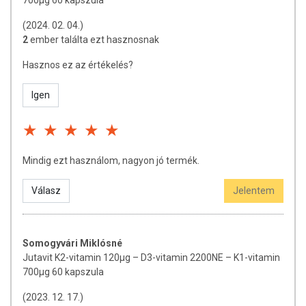
egészséges életmódot!
A termék nem gyógyít betegségeket! A termék nem az orvosi kezelés
(2024. 02. 04.)
helyettesítésére alkalmas! Betegség esetén használatát beszélje meg
2
ember találta ezt hasznosnak
kezelőorvosával. Az ajánlott napi fogyasztási mennyiséget ne lépje túl!
Ne szedje a készítményt, ha az összetevők bármelyikére érzékeny
Hasznos ez az értékelés?
vagy allergiás! Kisgyermektől elzárva tartandó! A készítmény
alkalmazását 8 éves kortól javasoljuk.
Igen
Mindig ezt használom, nagyon jó termék.
Válasz
Jelentem
Somogyvári Miklósné
Jutavit K2-vitamin 120µg – D3-vitamin 2200NE – K1-vitamin
700µg 60 kapszula
(2023. 12. 17.)