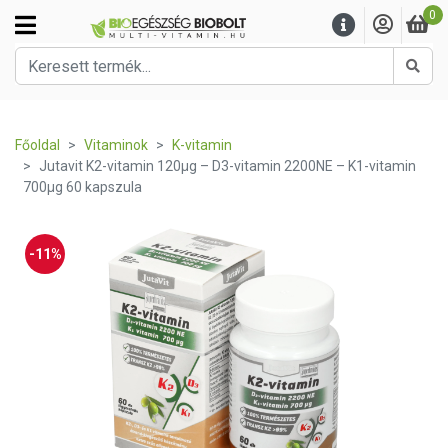
0
Kere
Főoldal
Vitaminok
K-vitamin
Jutavit K2-vitamin 120µg – D3-vitamin 2200NE – K1-vitamin
700µg 60 kapszula
-11%