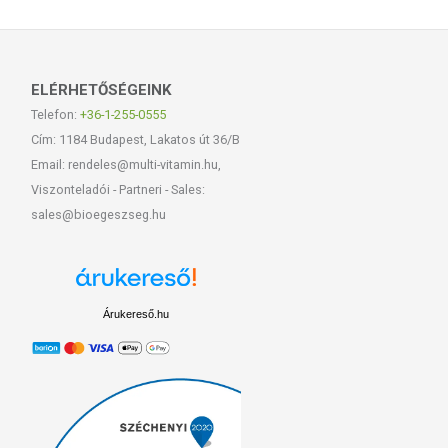
ELÉRHETŐSÉGEINK
Telefon:
+36-1-255-0555
Cím: 1184 Budapest, Lakatos út 36/B
Email: rendeles@multi-vitamin.hu,
Viszonteladói - Partneri - Sales:
sales@bioegeszseg.hu
Árukereső.hu