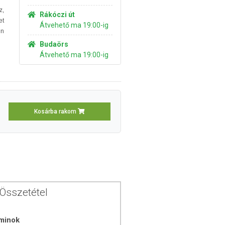
z,
Rákóczi út
et
Átvehető ma 19:00-ig
in
Budaörs
Átvehető ma 19:00-ig
Kosárba rakom
Összetétel
aminok