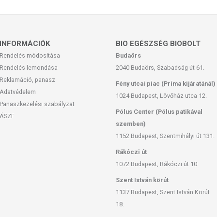
 európai uniós szabályozás szerint élelmiszereknek minősülnek,
zítését szolgálják, és koncentrált formában tartalmaznak
k kedvező élettani hatással rendelkezhetnek, amely egyénenként
k, és reklámozásuk során nem engedélyezett a készítményeknek
INFORMÁCIÓK
BIO EGÉSZSÉG BIOBOLT
 tulajdonítani.
Rendelés módosítása
Budaörs
ozott, vegyes étrendet és az egészséges életmódot! A termék nem
Rendelés lemondása
2040 Budaörs, Szabadság út 61.
z orvosi kezelés helyettesítésére alkalmas! Betegség esetén
Reklamáció, panasz
Fény utcai piac (Príma kijáratánál)
al. Az ajánlott napi fogyasztási mennyiséget ne lépje túl! Ne
Adatvédelem
1024 Budapest, Lövőház utca 12.
 bármelyikére érzékeny vagy allergiás! Kisgyermektől elzárva
Panaszkezelési szabályzat
Pólus Center (Pólus patikával
ÁSZF
szemben)
1152 Budapest, Szentmihályi út 131.
Rákóczi út
1072 Budapest, Rákóczi út 10.
Szent István körút
1137 Budapest, Szent István Körút
18.