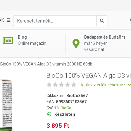
itamin 2000 NE 60db
ÁK
Keresés
Blog
Budapest és Budaörs
Online magazin
már 6 helyen
vásárolhat
BioCo 100% VEGAN Alga D3 vitamin 2000 NE 60db
BioCo 100% VEGAN Alga D3 v
Ugrás az értékelésekhez
Cikkszám:
BioCo3567
EAN:
5998607103567
Gyártó:
BioCo
Készleten
3 895 Ft