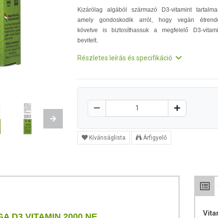
Kizárólag algából származó D3-vitamint tartalma
amely gondoskodik arról, hogy vegán étrend
követve is biztosíthassuk a megfelelő D3-vitam
bevitelt.
Részletes leírás és specifikáció
Next
Kívánságlista
Árfigyelő
Vit
A D3 VITAMIN 2000 NE