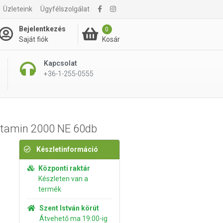
Üzleteink
Ügyfélszolgálat
3 895 Ft
Kosárba rakom
Bejelentkezés
0
Kosár
Saját fiók
Kapcsolat
+36-1-255-0555
itamin 2000 NE 60db
Készletinformáció
Központi raktár
Készleten van a
termék
Szent István körút
Átvehető ma 19:00-ig