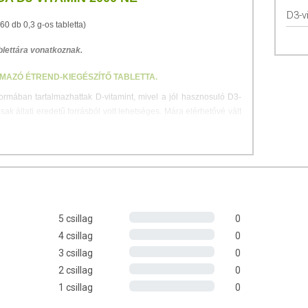
D3-v
(60 db 0,3 g-os tabletta)
blettára vonatkoznak.
MAZÓ ÉTREND-KIEGÉSZÍTŐ TABLETTA.
rmában tartalmazhattak D-vitamint, mivel a jól hasznosuló D3-
sak állati eredetű forrásból volt lehetséges. Mára elérhetővé vált
 kifejezetten a vegán étrendet követők számára. A BioCo 100%
ból származó D3-vitamint tartalmaz magas, 2000 nemzetközi
l származó D3-vitamint tartalmaz, amely gondoskodik arról, hogy
5 csillag
0
a megfelelő D3-vitamin bevitelt.
4 csillag
0
3 csillag
0
1 tablettában
(NRV%)*
50 μg (2000 NE)**
2 csillag
1000%
0
pi beviteli referencia érték %-a (felnőttek esetében)
1 csillag
0