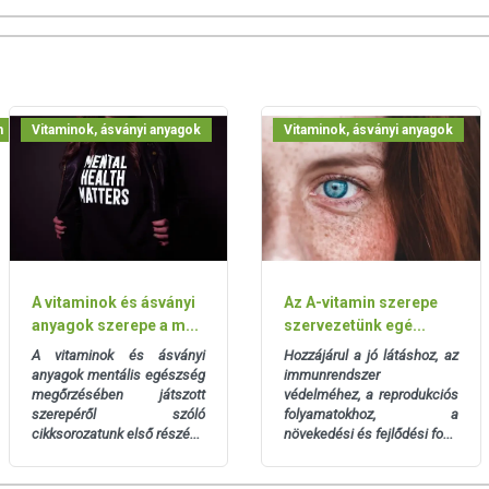
istályos cellulóz); maltodextrin; fényező anyag(zsírsavak);
kalciferol (alga eredetű)
d a doboz alján!
m
Vitaminok, ásványi anyagok
Vitaminok, ásványi anyagok
mekektől elzárva, száraz helyen, napfénytől védve,
k.
A készítmény hatóanyaga nem Magyarországról származik, a
kizárólag Magyarországon történik.
szág Kft.
A vitaminok és ásványi
Az A-vitamin szerepe
anyagok szerepe a m...
szervezetünk egé...
A vitaminok és ásványi
Hozzájárul a jó látáshoz, az
san frissítjük, törekszünk arra, hogy naprakészek legyenek.
anyagok mentális egészség
immunrendszer
, hogy ennek ellenére a webshopon szereplő adatok (beleértve a
megőrzésében játszott
védelméhez, a reprodukciós
 allergén információkat is) csak tájékoztató jellegűek, a tényleges
szerepéről szóló
folyamatokhoz, a
mészetéből adódóan. A friss, aktuális információkat a termékek
cikksorozatunk első részé...
növekedési és fejlődési fo...