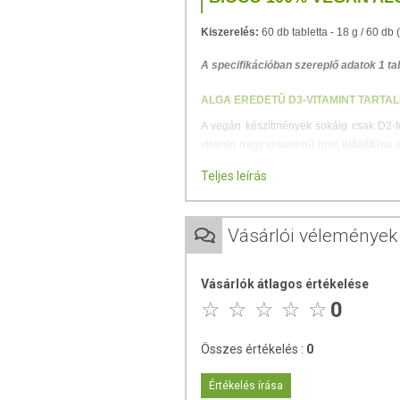
Kiszerelés:
60 db tabletta - 18 g / 60 db 
A specifikációban szereplő adatok 1 ta
ALGA EREDETŰ D3-VITAMINT TARTAL
A vegán készítmények sokáig csak D2-fo
vitamin nagy volumenű ipari előállítása c
a speciális, algából nyert D3-vitamin,
Teljes leírás
VEGAN Alga D3-vitamin kizárólag algá
egységnek megfelelő mennyiségben.
Vásárlói vélemények
ÖSSZETÉTEL
A készítmény kizárólag speciális, algábó
Vásárlók átlagos értékelése
vegán étrendet követve is biztosíthassuk 
0
Hatóanyag
Összes értékelés :
0
D3-vitamin (alga eredetű)
*NRV%: Vitaminok, és ásványi anyagok na
Értékelés írása