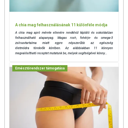
A chia mag felhasználásának 11 különféle módja
A chia mag apró mérete ellenére rendkívül tápláló és sokoldalúan
felhasználható alapanyag. Magas rost-, fehérje- és omega-3
zsírsavtartalma miatt egyre népszerűbb az egészség
életmódra törekvők körében. Az alábbiakban 11 könnyen
megvalósítható receptet mutatunk be, melyek segítségével könny...
Emésztőrendszer támogatása