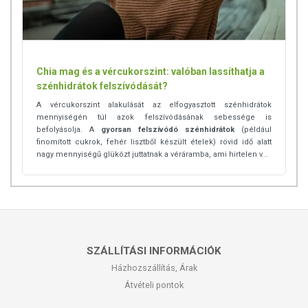
Chia mag és a vércukorszint: valóban lassíthatja a
szénhidrátok felszívódását?
A vércukorszint alakulását az elfogyasztott szénhidrátok
mennyiségén túl azok felszívódásának sebessége is
befolyásolja. A
gyorsan felszívódó szénhidrátok
(például
finomított cukrok, fehér lisztből készült ételek) rövid idő alatt
nagy mennyiségű glükózt juttatnak a véráramba, ami hirtelen v...
SZÁLLÍTÁSI INFORMÁCIÓK
Házhozszállítás, Árak
Átvételi pontok