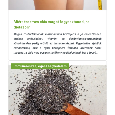
Miért érdemes chia magot fogyasztanod, ha
diétázol?
Magas rosttartalmának köszönhetően hozzájárul a jó emésztéshez,
értékes antioxidáns-, vitamin- és ásványianyag-tartalmának
köszönhetően pedig erősíti az immunrendszert. Figyelmébe ajánljuk
mindazoknak, akik a nyári hónapokra formába szeretnék hozni
magukat, a chia mag ugyanis hatékony segítséget nyújthat a fogyó...
Immunerősítés, egészségvédelem