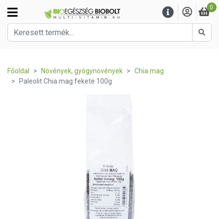
0
Kere
Főoldal
Növények, gyógynövények
Chia mag
Paleolit Chia mag fekete 100g