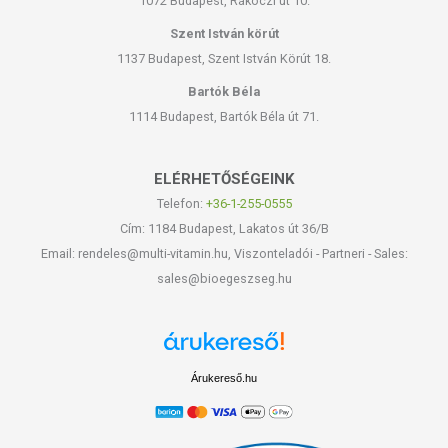
1072 Budapest, Rákóczi út 10.
Szent István körút
1137 Budapest, Szent István Körút 18.
Bartók Béla
1114 Budapest, Bartók Béla út 71.
ELÉRHETŐSÉGEINK
Telefon:
+36-1-255-0555
Cím: 1184 Budapest, Lakatos út 36/B
Email: rendeles@multi-vitamin.hu, Viszonteladói - Partneri - Sales:
sales@bioegeszseg.hu
Árukereső.hu