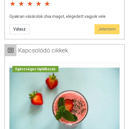
tájékoztató jellegűek, a tényleges értékek eltérhetnek az élelmiszerek
természetéből adódóan. A friss, aktuális információkat a termékek
csomagolásán találják meg.
Gyakran vásárolok chia magot, elégedett vagyok vele
Válasz
Jelentem
Kapcsolódó cikkek
Egészséges táplálkozás