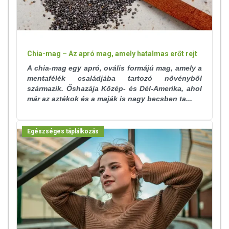
Chia-mag – Az apró mag, amely hatalmas erőt rejt
A chia-mag egy apró, ovális formájú mag, amely a
mentafélék családjába tartozó növényből
származik. Őshazája Közép- és Dél-Amerika, ahol
már az aztékok és a maják is nagy becsben ta...
Egészséges táplálkozás