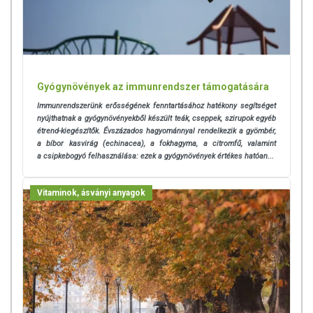
Gyógynövények az immunrendszer támogatására
Immunrendszerünk erősségének fenntartásához hatékony segítséget
nyújthatnak a gyógynövényekből készült teák, cseppek, szirupok egyéb
étrend-kiegészítők. Évszázados hagyománnyal rendelkezik a gyömbér,
a bíbor kasvirág (echinacea), a fokhagyma, a citromfű, valamint
a csipkebogyó felhasználása: ezek a gyógynövények értékes hatóan...
Vitaminok, ásványi anyagok