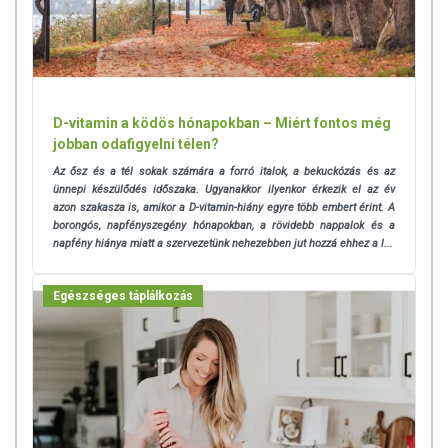
D-vitamin a ködös hónapokban – Miért fontos még
jobban odafigyelni télen?
Az ősz és a tél sokak számára a forró italok, a bekuckózás és az
ünnepi készülődés időszaka. Ugyanakkor ilyenkor érkezik el az év
azon szakasza is, amikor a D-vitamin-hiány egyre több embert érint. A
borongós, napfényszegény hónapokban, a rövidebb nappalok és a
napfény hiánya miatt a szervezetünk nehezebben jut hozzá ehhez a l...
Egészséges táplálkozás