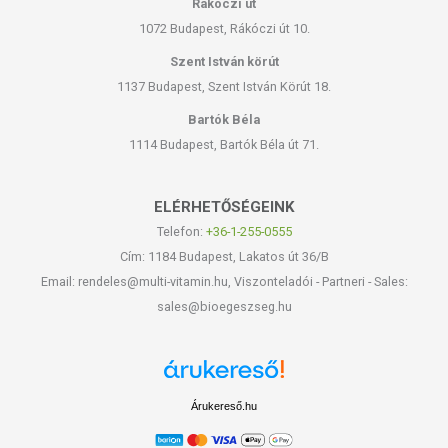
Rákóczi út
1072 Budapest, Rákóczi út 10.
Szent István körút
1137 Budapest, Szent István Körút 18.
Bartók Béla
1114 Budapest, Bartók Béla út 71.
ELÉRHETŐSÉGEINK
Telefon:
+36-1-255-0555
Cím: 1184 Budapest, Lakatos út 36/B
Email: rendeles@multi-vitamin.hu, Viszonteladói - Partneri - Sales:
sales@bioegeszseg.hu
Árukereső.hu