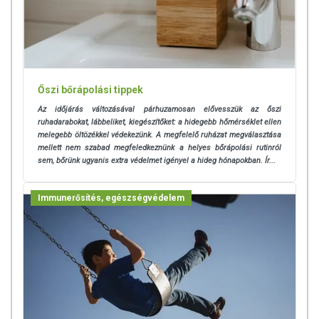
Őszi bőrápolási tippek
Az időjárás változásával párhuzamosan elővesszük az őszi
ruhadarabokat, lábbeliket, kiegészítőket:
a hidegebb hőmérséklet ellen
melegebb öltözékkel védekezünk. A megfelelő ruházat megválasztása
mellett nem szabad megfeledkeznünk a helyes bőrápolási rutinról
sem,
bőrünk ugyanis extra védelmet igényel a hideg hónapokban. Ír...
Immunerősítés, egészségvédelem