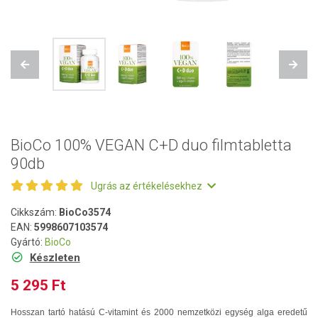
Previous
Next
BioCo 100% VEGAN C+D duo filmtabletta
90db
Ugrás az értékelésekhez
Cikkszám:
BioCo3574
EAN:
5998607103574
Gyártó:
BioCo
Készleten
5 295 Ft
Hosszan tartó hatású C-vitamint és 2000 nemzetközi egység alga eredetű