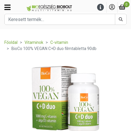
0
Kere
Főoldal
Vitaminok
C-vitamin
BioCo 100% VEGAN C+D duo filmtabletta 90db