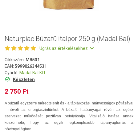
Naturpiac Búzafű italpor 250 g (Madal Bal)
Ugrás az értékelésekhez
Cikkszám:
MB531
EAN:
5999026344531
Gyártó:
Madal Bal Kft.
Készleten
2 750 Ft
A búzafű egyszerre méregtelenít és - a táplálkozási hiányosságok pótlásával
- növeli az energiaszintünket. A búzafű hatóanyagai révén az egész
szervezet működését pozitívan befolyásolja. Vitalizáló hatása annak
köszönhető, hogy az egyik legkomplexebb tápanyagforrás a
növényvilágban.