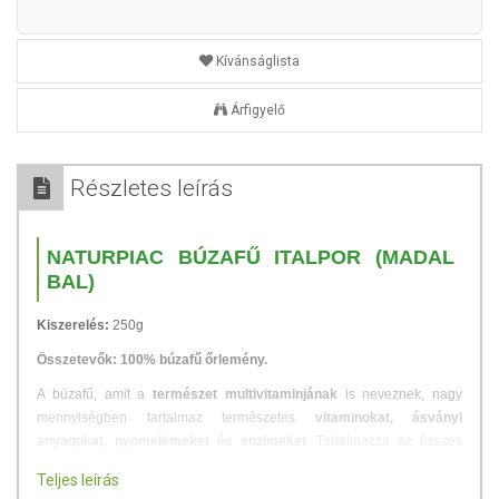
Kívánságlista
Árfigyelő
Részletes leírás
NATURPIAC BÚZAFŰ ITALPOR (MADAL
BAL)
Kiszerelés:
250g
Összetevők: 100% búzafű őrlemény.
A búzafű, amit a
természet multivitaminjának
is neveznek, nagy
mennyiségben tartalmaz természetes
vitaminokat, ásványi
anyagokat, nyomelemeket és enzimeket
. Tartalmazza az összes
ismert ásványi anyagot, amelyre a szervezetünknek szüksége van.
Teljes leírás
Kimagasló kalcium, magnézium, és kálium tartalma van.