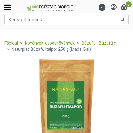
0
Kere
Főoldal
Növények, gyógynövények
Búzafű - Búzafűlé
Naturpiac Búzafű italpor 250 g (Madal Bal)