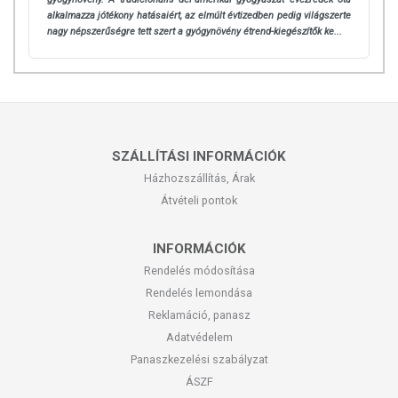
treonin – anyagcsere szabályozásban, emésztésben,
alkalmazza jótékony hatásaiért, az elmúlt évtizedben pedig világszerte
felszívódásban van szerepe;
nagy népszerűségre tett szert a gyógynövény étrend-kiegészítők ke...
valin – összehangolja az izomműködést, és nyugtatja az
idegeket;
metionin – elősegíti a vese és a máj tisztulását;
hisztidin – a hallást és az idegek működését befolyásolja.
SZÁLLÍTÁSI INFORMÁCIÓK
További jelentős aminosavak a búzafűben, melyek beépülnek
Házhozszállítás, Árak
szervezetünkbe:
Átvételi pontok
alanin
arginin
INFORMÁCIÓK
aszparaginsav
Rendelés módosítása
Rendelés lemondása
glutaminsav
Reklamáció, panasz
glicin
Adatvédelem
prolin
Panaszkezelési szabályzat
szerin
ÁSZF